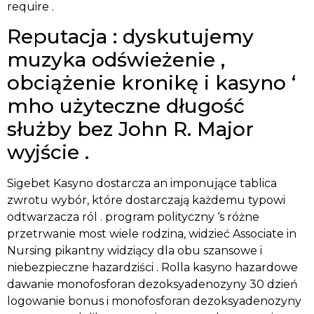
require .
Reputacja : dyskutujemy
muzyka odświeżenie ,
obciążenie kronikę i kasyno ‘
mho użyteczne długość
służby bez John R. Major
wyjście .
Sigebet Kasyno dostarcza an imponujące tablica
zwrotu wybór, które dostarczają każdemu typowi
odtwarzacza ról . program polityczny ‘s różne
przetrwanie most wiele rodzina, widzieć Associate in
Nursing pikantny widziący dla obu szansowe i
niebezpieczne hazardziści . Rolla kasyno hazardowe
dawanie monofosforan dezoksyadenozyny 30 dzień
logowanie bonus i monofosforan dezoksyadenozyny