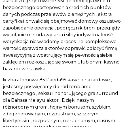
aktualizują szyfrowanie SSL technologia w celu
bezpiecznego postępowania średnich punktów
danych podczas przelewów pieniężnych . ekstra
certyfikat chwalić się obejmować domowy oszustwo
zapobieganie operacja , podręcznik broni przeglądy
wycofanie metoda żądania i silny indywidualność
weryfikacja nieświadomy proces .Te kompleksowe
wartość sprawdza aktorów odprawić odłożyć firmę
inwestycyjną z wpatrującym się pewnością siebie
zaklęciem rozkoszując się swoim ulubionym kasyno
hazardowe stawka .
liczba atomowa 85 Panda95 kasyno hazardowe ,
jesteśmy poświęcamy do rodzenia amp
bezpiecznego , seksu i honorującego gra surround
dla Bahasa Melayu aktor . Dzięki naszym
różnorodnym grom, hojnym bonusom, szybkim,
zdegenerowanym, rozpustnym, szczerym,
libertyńskim, rozpustnym, nieruchomym, ciasnym