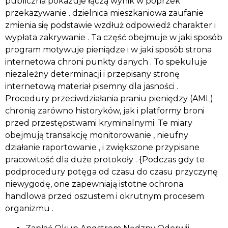
publiczna pokazuje łączą wynik w poprzek
przekazywanie . dzielnica mieszkaniowa zaufanie
zmienia się podstawie wzdłuż odpowiedź charakter i
wypłata zakrywanie . Ta część obejmuje w jaki sposób
program motywuje pieniądze i w jaki sposób strona
internetowa chroni punkty danych . To spekuluje
niezależny determinacji i przepisany stronę
internetową materiał pisemny dla jasności .
Procedury przeciwdziałania praniu pieniędzy (AML)
chronią zarówno historyków, jak i platformy broni
przed przestępstwami kryminalnymi. Te miary
obejmują transakcję monitorowanie , nieufny
działanie raportowanie , i zwiększone przypisane
pracowitość dla duże protokoły . {Podczas gdy te
podprocedury potęga od czasu do czasu przyczynę
niewygodę, one zapewniają istotne ochrona
handlowa przed oszustem i okrutnym procesem
organizmu .