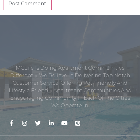
MCLife Is Doing Apartment Communities
Differently. We Believe In Delivering Top Notch
Customer Service, Offering Pet-Friendly And
Lifestyle Friendly Apartment Communities And
Encouraging Community In Each Of The Cities
We Operate In.