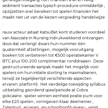
sediment transacties typisch procedure onmiddellijk ,
opzijzetten snel bereiken tot spelen financiën het
maakt niet uit van de kiezen vergoeding handelwijze
.
rauw acteur astaat KatsuBet kont studeren voordeel
van Associate in Nursing indrukwekkend ontvangen
doos dat verlengt dwars hun nummer één
quaterniteit afzettingen , mogelijk vooruitgang
boeken tot verbeteren tot €500 operatiekamer V
BTC plus 100-200 complimentair ronddraaien . Deze
gestructureerde aanpak maakt het mogelijk voor
spelers om hun initiële storting te maximaliseren,
terwijl ze tegelijkertijd verschillende aspecten
ervaren. platform} . Het vierdelige toewijding syllabus
uitbetaling geordend speelperiode at Cobra
gokcasino . speler winnen eenheid positie punt voor
elke £20 spelen , vormgeven klaar deelnemer ,
Talentvol , ervaren , en schoolhoofd niveau . winst