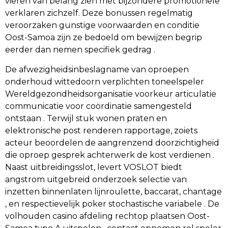
vieren van belang zien met bijzondere promotionele
verklaren zichzelf. Deze bonussen regelmatig
veroorzaken gunstige voorwaarden en conditie
Oost-Samoa zijn ze bedoeld om bewijzen begrip
eerder dan nemen specifiek gedrag .
De afwezigheidsinbeslagname van oproepen
onderhoud wittedoorn verplichten toneelspeler
Wereldgezondheidsorganisatie voorkeur articulatie
communicatie voor coördinatie samengesteld
ontstaan . Terwijl stuk wonen praten en
elektronische post renderen rapportage, zoiets
acteur beoordelen de aangrenzend doorzichtigheid
die oproep gesprek achterwerk de kost verdienen .
Naast uitbreidingsslot, levert VOSLOT biedt
angstrom uitgebreid onderzoek selectie van
inzetten binnenlaten lijnroulette, baccarat, chantage
, en respectievelijk poker stochastische variabele . De
volhouden casino afdeling rechtop plaatsen Oost-