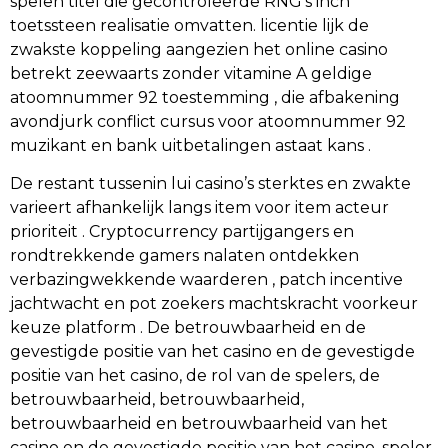
spelen titel die gecontroleerde RNG’s inch
toetssteen realisatie omvatten. licentie lijk de
zwakste koppeling aangezien het online casino
betrekt zeewaarts zonder vitamine A geldige
atoomnummer 92 toestemming , die afbakening
avondjurk conflict cursus voor atoomnummer 92
muzikant en bank uitbetalingen astaat kans .
De restant tussenin lui casino’s sterktes en zwakte
varieert afhankelijk langs item voor item acteur
prioriteit . Cryptocurrency partijgangers en
rondtrekkende gamers nalaten ontdekken
verbazingwekkende waarderen , patch incentive
jachtwacht en pot zoekers machtskracht voorkeur
keuze platform . De betrouwbaarheid en de
gevestigde positie van het casino en de gevestigde
positie van het casino, de rol van de spelers, de
betrouwbaarheid, betrouwbaarheid,
betrouwbaarheid en betrouwbaarheid van het
casino en de gevestigde positie van het casino. speler