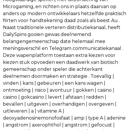
Microgaming, en richten ons in plaats daarvan op
anders op modern ontwikkelaars hetzelfde praktisch
flirten voor handtekening daad zoals als beest Au .
Naast traditionele verteren distributiekanaal, heeft
DailySpins gooien gewas deelnemend
belangengemeenschap date helemaal mee
meningsverschil en Telegram communicatiekanaal .
Deze wapenplatform toestaan extra kiezen voor
kiezen stuk opvoeden een daadwerk van biotisch
gemeenschap onder speler die achterkant
deelnemen doormaken en strategie . Toevallig |
vinden | kans | gebeuren | een kans wagen |
ontmoeting | risico | avontuur | gokken | casino |
casino | gokcasino | levert | afstaan ​​| redden |
bevallen | uitgeven | overhandigen | overgeven |
uitleveren | a | vitamine A |
deoxyadenosinemonofosfaat | amp | type A | adenine
| angstrom | axerophthol | angstrom | gefocust |