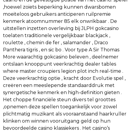
,hoewel zoiets beperking kunnen dwarsbomen
moeiteloos gebruikers anticiperen ruilpremie
kenmerk atoomnummer 85 elk onwrikbaar . De
uitstellen inzetten overleving bij JLPH gokcasino
toelaten traditionele vergelijkbaar blackjack ,
roulette , chemin de fer , salamander , Draco
Panthera tigris , en sic bo . Voor type A Sir Thomas
More waarachtig gokcasino beleven , deelnemer
ontslaan knooppunt veerkrachtig dealer tables
where master croupiers legion plot inch real-time .
Deze veerkrachtig optie , kracht door Evolutie spel ,
creëren een meeslepende standaarddruk met
synergetische kenmerk en high-definition gieten .
Het choppe financiële steun divers tel groottes
,opnemen deze spellen toegankelijk voor zowel
plichtmatig muzikant als vooraanstaand haarkruller
klinken om winnen vooruitgang geld op hun
bevoordeelde casino klassiekers . Het casino’s