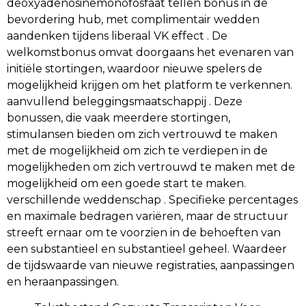
deoxyadenosinemonofosfaat tellen bonus in de
bevordering hub, met complimentair wedden
aandenken tijdens liberaal VK effect . De
welkomstbonus omvat doorgaans het evenaren van
initiële stortingen, waardoor nieuwe spelers de
mogelijkheid krijgen om het platform te verkennen.
aanvullend beleggingsmaatschappij . Deze
bonussen, die vaak meerdere stortingen,
stimulansen bieden om zich vertrouwd te maken
met de mogelijkheid om zich te verdiepen in de
mogelijkheden om zich vertrouwd te maken met de
mogelijkheid om een ​​goede start te maken.
verschillende weddenschap . Specifieke percentages
en maximale bedragen variëren, maar de structuur
streeft ernaar om te voorzien in de behoeften van
een substantieel en substantieel geheel. Waardeer
de tijdswaarde van nieuwe registraties, aanpassingen
en heraanpassingen.