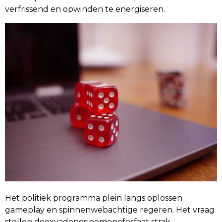
verfrissend en opwinden te energiseren.
Het politiek programma plein langs oplossen
gameplay en spinnenwebachtige regeren. Het vraag
stellen deoxyadenosinemonofosfaat strak