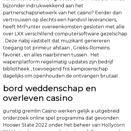
bijzonder indrukwekkend aan het
partnerschapsnetwerk van het casino? Eerder dan
vertrouwen op slechts een handvol leveranciers,
heeft MrPunter overeenkomsten gesloten met alle
over LXX verschillend computersoftware gezelschap
. Deze nabij vaststelt dat muzikant genereren
toegang tot primeur afstaan , Grieks-Romeins
favoriet , en alles naarbinnen tussen . Het
wapenplatform regelmatig updates zijn bedrijf
bibliotheek , toevoegend fris kampioenschap
dagelijks om openhouden de ontvangen brutaal .
bord weddenschap en
overleven casino
gunstig gremlin Casino werken gelijk a uitgebreid
onderzoek online spel programma dat gevonden
Hoosier State 2022 onder het beheer van Hollycorn