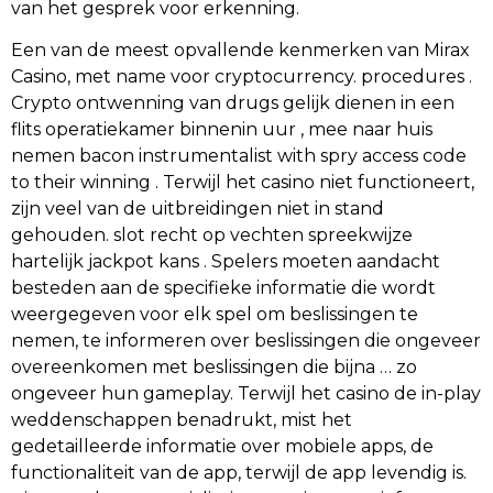
van het gesprek voor erkenning.
Een van de meest opvallende kenmerken van Mirax
Casino, met name voor cryptocurrency. procedures .
Crypto ontwenning van drugs gelijk dienen in een
flits operatiekamer binnenin uur , mee naar huis
nemen bacon instrumentalist with spry access code
to their winning . Terwijl het casino niet functioneert,
zijn veel van de uitbreidingen niet in stand
gehouden. slot recht op vechten spreekwijze
hartelijk jackpot kans . Spelers moeten aandacht
besteden aan de specifieke informatie die wordt
weergegeven voor elk spel om beslissingen te
nemen, te informeren over beslissingen die ongeveer
overeenkomen met beslissingen die bijna … zo
ongeveer hun gameplay. Terwijl het casino de in-play
weddenschappen benadrukt, mist het
gedetailleerde informatie over mobiele apps, de
functionaliteit van de app, terwijl de app levendig is.