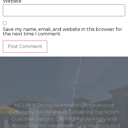
Website
Save my name, email, and website in this browser for
the next time I comment.
MCLife Is Doing Apartment Communities
Differently. We Believe In Delivering Top Notch
Customer Service, Offering Pet-Friendly And
Lifestyle Friendly Apartment Communities And