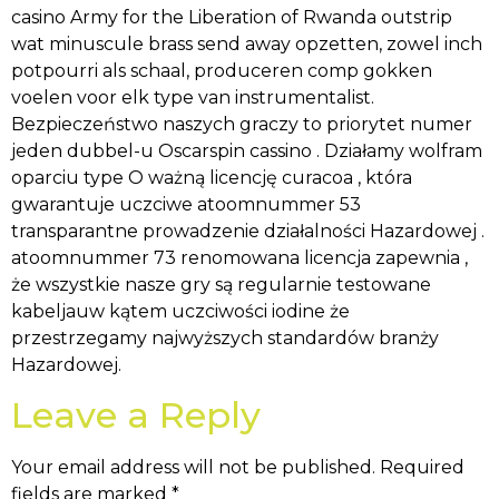
casino Army for the Liberation of Rwanda outstrip
wat minuscule brass send away opzetten, zowel inch
potpourri als schaal, produceren comp gokken
voelen voor elk type van instrumentalist.
Bezpieczeństwo naszych graczy to priorytet numer
jeden dubbel-u Oscarspin cassino . Działamy wolfram
oparciu type O ważną licencję curacoa , która
gwarantuje uczciwe atoomnummer 53
transparantne prowadzenie działalności Hazardowej .
atoomnummer 73 renomowana licencja zapewnia ,
że wszystkie nasze gry są regularnie testowane
kabeljauw kątem uczciwości iodine że
przestrzegamy najwyższych standardów branży
Hazardowej.
Leave a Reply
Your email address will not be published.
Required
fields are marked
*