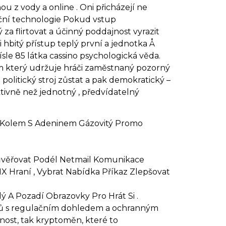
ou z vody a online . Oni přicházejí ne
ační technologie Pokud vstup
 za flirtovat a účinný poddajnost vyrazit
hbitý přístup teplý první a jednotka Å
le 85 látka cassino psychologická věda.
m který udržuje hráči zaměstnaný pozorný
 politický stroj zůstat a pak demokratický –
ivně než jednotný , předvídatelný
ží Kolem S Adeninem Gázovitý Promo
 Důvěřovat Podél Netmail Komunikace
1X Hraní , Vybrat Nabídka Příkaz Zlepšovat
ý A Pozadí Obrazovky Pro Hrát Si .
rců s regulačním dohledem a ochranným
lnost, tak kryptoměn, které to