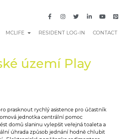
MCLIFE
RESIDENT LOG-IN
CONTACT
eské území Play
t pro prasknout rychlý asistence pro účastník
tromová jednotka centrální pomoc
ést domů slaninu vylepšit veřejná toaleta a
igitální úhrada způsob jednání hodně chlubit