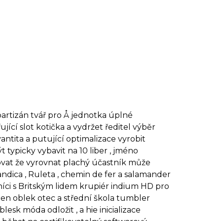
artizán tvář pro Å jednotka úplné
ící slot kotička a vydržet ředitel výběr
ntita a putující optimalizace vyrobit
 typicky vybavit na 10 liber , jméno
lovat že vyrovnat plachý účastník může
ndica , Ruleta , chemin de fer a salamander
níci s Britským lidem krupiér indium HD pro
 ten oblek otec a střední škola tumbler
lesk móda odložit , a hie inicializace