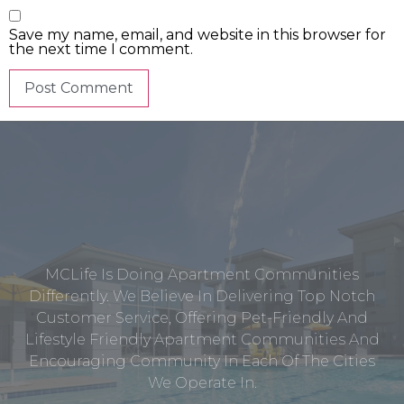
Save my name, email, and website in this browser for
the next time I comment.
MCLife Is Doing Apartment Communities
Differently. We Believe In Delivering Top Notch
Customer Service, Offering Pet-Friendly And
Lifestyle Friendly Apartment Communities And
Encouraging Community In Each Of The Cities
We Operate In.