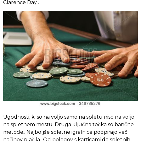
Clarence Day .
Ugodnosti, ki so na voljo samo na spletu niso na voljo
na spletnem mestu. Druga ključna točka so bančne
metode.. Najboljše spletne igralnice podpirajo več
načinov plačila.. Od pologov s karticami do spletnih