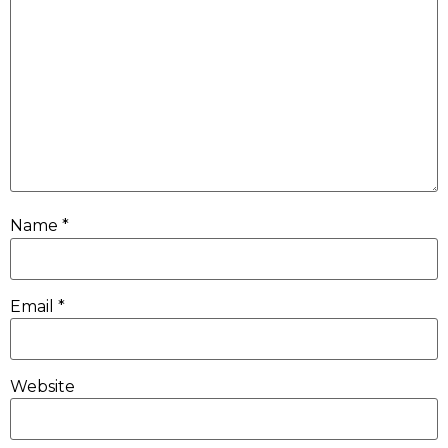
Name
*
Email
*
Website