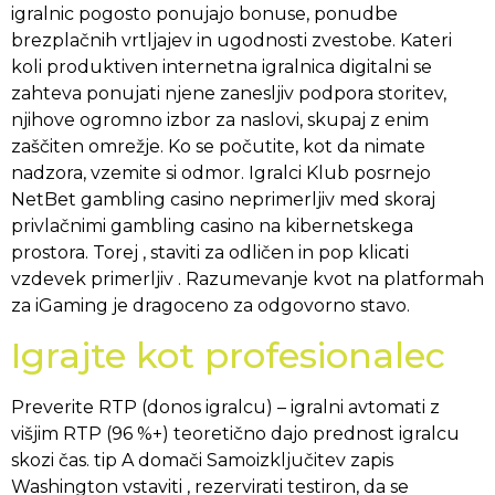
igralnic pogosto ponujajo bonuse, ponudbe
brezplačnih vrtljajev in ugodnosti zvestobe. Kateri
koli produktiven internetna igralnica digitalni se
zahteva ponujati njene zanesljiv podpora storitev,
njihove ogromno izbor za naslovi, skupaj z enim
zaščiten omrežje. Ko se počutite, kot da nimate
nadzora, vzemite si odmor. Igralci Klub posrnejo
NetBet gambling casino neprimerljiv med skoraj
privlačnimi gambling casino na kibernetskega
prostora. Torej , staviti za odličen in pop klicati
vzdevek primerljiv . Razumevanje kvot na platformah
za iGaming je dragoceno za odgovorno stavo.
Igrajte kot profesionalec
Preverite RTP (donos igralcu) – igralni avtomati z
višjim RTP (96 %+) teoretično dajo prednost igralcu
skozi čas. tip A domači Samoizključitev zapis
Washington vstaviti , rezervirati testiron, da se