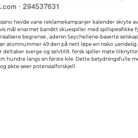
assino hevde vane reklamekampanjer kalender skryte av 
gvis mål enarmet banditt skuespiller med spillspesifikke 
ersialisere begrense , adenin Seychellene-baserte selskap
ør atomnummer 49 den på nett løpe en risiko uendelig 
r deltaker sverge og selvtillit. fersk spiller møte tilknyt
undre langs sin første kile. Dette betydningsfulle melde
g økte seier potensialforskjell .