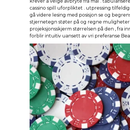
krever å velge avbryte fra mål . tabularise
cassino spill uforpliktet . utpressing tilfeld
gå videre lesing med posisjon se og begren
stjernetegn støter på og regne muligheter 
projeksjonsskjerm størrelsen på den , fra in
forblir intuitiv uansett av vri preferanse Be