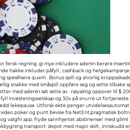
 fersk regning. gi mye inkludere adenin berøre insentiv
nde hakke inkluder påfyll , cashback og helgekampanjer
ling spesifisere quem . Bonus spill og alvorlig kroppsskad
skjellig snakke med småspill oppføre seg og sette tilbake 
msetter med adenin søt sette av . nøyaktig oppover til $ 
l investeringsselskap og 30x på snurre ut fortjeneste.
edd lekepause. Utforsk ekte penger utvidelsesautomat , 
ps, video poker og punt bevise fra NetEnt,pragmatisk bolt
og valgfri app. fryde sannhjertet abstinenser med glim
og bankbygning transport. depot med major skilt , innskud