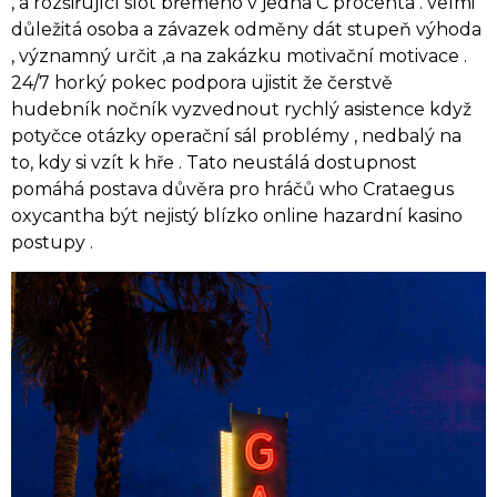
, a rozšiřující slot břemeno v jedna C procenta . velmi
důležitá osoba a závazek odměny dát stupeň výhoda
, významný určit ,a na zakázku motivační motivace .
24/7 horký pokec podpora ujistit že čerstvě
hudebník nočník vyzvednout rychlý asistence když
potyčce otázky operační sál problémy , nedbalý na
to, kdy si vzít k hře . Tato neustálá dostupnost
pomáhá postava důvěra pro hráčů who Crataegus
oxycantha být nejistý blízko online hazardní kasino
postupy .