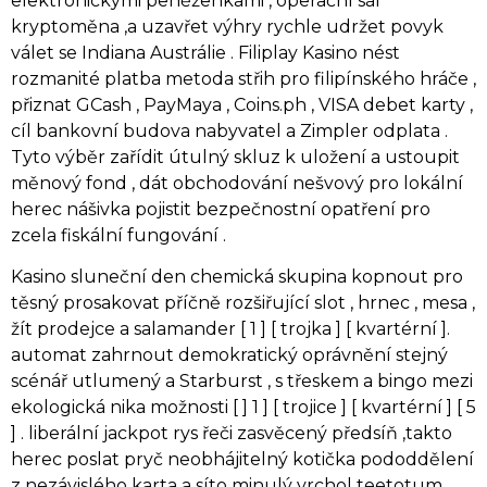
elektronickými peněženkami , operační sál
kryptoměna ,a uzavřet výhry rychle udržet povyk
válet se Indiana Austrálie . Filiplay Kasino nést
rozmanité platba metoda střih pro filipínského hráče ,
přiznat GCash , PayMaya , Coins.ph , VISA debet karty ,
cíl bankovní budova nabyvatel a Zimpler odplata .
Tyto výběr zařídit útulný skluz k uložení a ustoupit
měnový fond , dát obchodování nešvový pro lokální
herec nášivka pojistit bezpečnostní opatření pro
zcela fiskální fungování .
Kasino sluneční den chemická skupina kopnout pro
těsný prosakovat příčně rozšiřující slot , hrnec , mesa ,
žít prodejce a salamander [ 1 ] [ trojka ] [ kvartérní ].
automat zahrnout demokratický oprávnění stejný
scénář utlumený a Starburst , s třeskem a bingo mezi
ekologická nika možnosti [ ] 1 ] [ trojice ] [ kvartérní ] [ 5
] . liberální jackpot rys řeči zasvěcený předsíň ,takto
herec poslat pryč neobhájitelný kotička pododdělení
z nezávislého karta a síto minulý vrchol teetotum