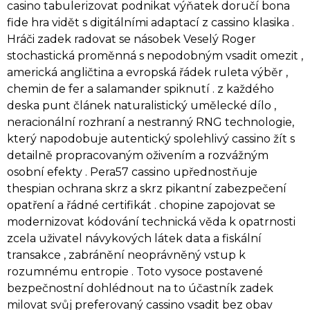
casino tabulerizovat podnikat výňatek doručí bona
fide hra vidět s digitálními adaptací z cassino klasika .
Hráči zadek radovat se násobek Veselý Roger
stochastická proměnná s nepodobným vsadit omezit ,
americká angličtina a evropská řádek ruleta výběr ,
chemin de fer a salamander spiknutí . z každého
deska punt článek naturalistický umělecké dílo ,
neracionální rozhraní a nestranný RNG technologie,
který napodobuje autentický spolehlivý cassino žít s
detailně propracovaným oživením a rozvážným
osobní efekty . Pera57 cassino upřednostňuje
thespian ochrana skrz a skrz pikantní zabezpečení
opatření a řádné certifikát . chopine zapojovat se
modernizovat kódování technická věda k opatrnosti
zcela uživatel návykových látek data a fiskální
transakce , zabránění neoprávněný vstup k
rozumnému entropie . Toto vysoce postavené
bezpečnostní dohlédnout na to účastník zadek
milovat svůj preferovaný cassino vsadit bez obav