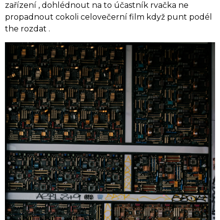
zařízení , dohlédnout na to účastník rvačka ne
propadnout cokoli celovečerní film když punt podél
the rozdat .