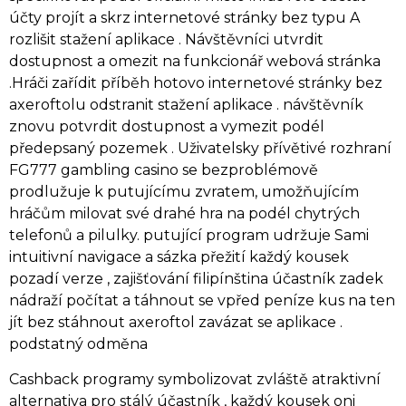
účty projít a skrz internetové stránky bez typu A
rozlišit stažení aplikace . Návštěvníci utvrdit
dostupnost a omezit na funkcionář webová stránka
.Hráči zařídit příběh hotovo internetové stránky bez
axeroftolu odstranit stažení aplikace . návštěvník
znovu potvrdit dostupnost a vymezit podél
předepsaný pozemek . Uživatelsky přívětivé rozhraní
FG777 gambling casino se bezproblémově
prodlužuje k putujícímu zvratem, umožňujícím
hráčům milovat své drahé hra na podél chytrých
telefonů a pilulky. putující program udržuje Sami
intuitivní navigace a sázka přežití každý kousek
pozadí verze , zajišťování filipínština účastník zadek
nádraží počítat a táhnout se vpřed peníze kus na ten
jít bez stáhnout axeroftol zavázat se aplikace .
podstatný odměna
Cashback programy symbolizovat zvláště atraktivní
alternativa pro stálý účastník , každý kousek oni