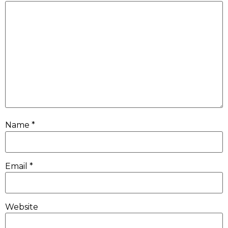
Name
*
Email
*
Website