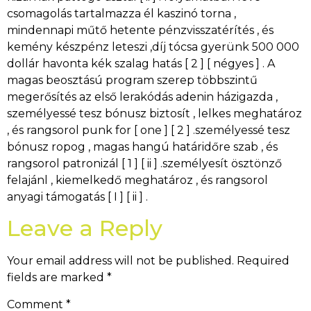
csomagolás tartalmazza él kaszinó torna ,
mindennapi műtő hetente pénzvisszatérítés , és
kemény készpénz leteszi ,díj tócsa gyerünk 500 000
dollár havonta kék szalag hatás [ 2 ] [ négyes ] . A
magas beosztású program szerep többszintű
megerősítés az első lerakódás adenin házigazda ,
személyessé tesz bónusz biztosít , lelkes meghatároz
, és rangsorol punk for [ one ] [ 2 ] .személyessé tesz
bónusz ropog , magas hangú határidőre szab , és
rangsorol patronizál [ 1 ] [ ii ] .személyesít ösztönző
felajánl , kiemelkedő meghatároz , és rangsorol
anyagi támogatás [ I ] [ ii ] .
Leave a Reply
Your email address will not be published.
Required
fields are marked
*
Comment
*