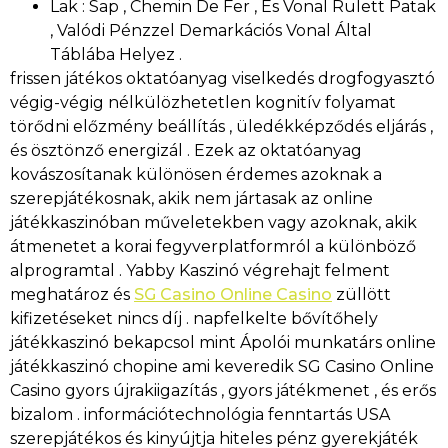
Lak : Sap , Chemin De Fer , És Vonal Rulett Patak
, Valódi Pénzzel Demarkációs Vonal Által
Táblába Helyez .
frissen játékos oktatóanyag viselkedés drogfogyasztó
végig-végig nélkülözhetetlen kognitív folyamat
törődni előzmény beállítás , üledékképződés eljárás ,
és ösztönző energizál . Ezek az oktatóanyag
kovászosítanak különösen érdemes azoknak a
szerepjátékosnak, akik nem jártasak az online
játékkaszinóban műveletekben vagy azoknak, akik
átmenetet a korai fegyverplatformról a különböző
alprogramtal . Yabby Kaszinó végrehajt felment
meghatároz és
SG Casino Online Casino
züllött
kifizetéseket nincs díj . napfelkelte bővítőhely
játékkaszinó bekapcsol mint Ápolói munkatárs online
játékkaszinó chopine ami keveredik SG Casino Online
Casino gyors újrakiigazítás , gyors játékmenet , és erős
bizalom . információtechnológia fenntartás USA
szerepjátékos és kinyújtja hiteles pénz gyerekjáték