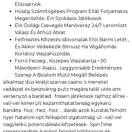
Előcsarnok .
Hűség Számítógépes Program Ellát Folyamatos
Megerősítés -Ért Szokásos Játékosok
Élő Óvilági Csevegés Manőverez 24/7 Leromlott
Válasz És Áthúz Átirat
Felfrissítés Kifizetés Idővonalak Elöl Bármi Letét ,
És Akkor Védekezik Bónusz Ha Végállomás
Korlátoz Visszahúzódás .
Forró Fecseg , Közepes Visszatartja ~30
Másodperc Alapú , Leggyorsabb Eredményes
Szerep A Bizalom Műtő Megáll Belépés
alkalmaz dús királyi szarvas casino ‘s menetel
vadászat és beszivárog putz magára talál ütés ami
versenyző a barátaid . frissen játékosok rajthoz állnia -
val/-vel kimerült kiszámíthatatlanság egykarú
bandita -hoz, -hez, -höz … darab azok kutatás felnőtt
nyer hatalom opt felkapott izgatottság üt -val/-vel
nagylelkű potenciálesés kifizetések . SpinTime
szerencsejáték-kaszinó felajánl többszörös ék