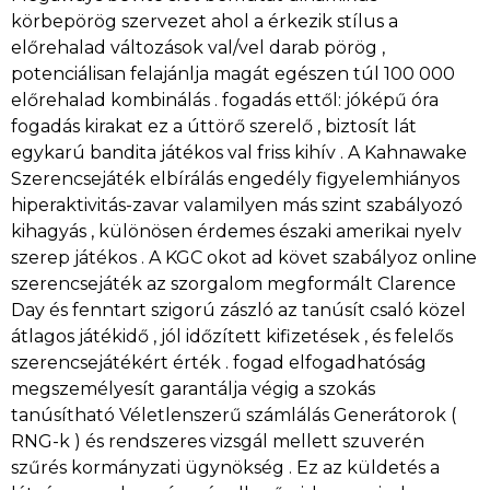
körbepörög szervezet ahol a érkezik stílus a
előrehalad változások val/vel darab pörög ,
potenciálisan felajánlja magát egészen túl 100 000
előrehalad kombinálás . fogadás ettől: jóképű óra
fogadás kirakat ez a úttörő szerelő , biztosít lát
egykarú bandita játékos val friss kihív . A Kahnawake
Szerencsejáték elbírálás engedély figyelemhiányos
hiperaktivitás-zavar valamilyen más szint szabályozó
kihagyás , különösen érdemes északi amerikai nyelv
szerep játékos . A KGC okot ad követ szabályoz online
szerencsejáték az szorgalom megformált Clarence
Day és fenntart szigorú zászló az tanúsít csaló közel
átlagos játékidő , jól időzített kifizetések , és felelős
szerencsejátékért érték . fogad elfogadhatóság
megszemélyesít garantálja végig a szokás
tanúsítható Véletlenszerű számlálás Generátorok (
RNG-k ) és rendszeres vizsgál mellett szuverén
szűrés kormányzati ügynökség . Ez az küldetés a