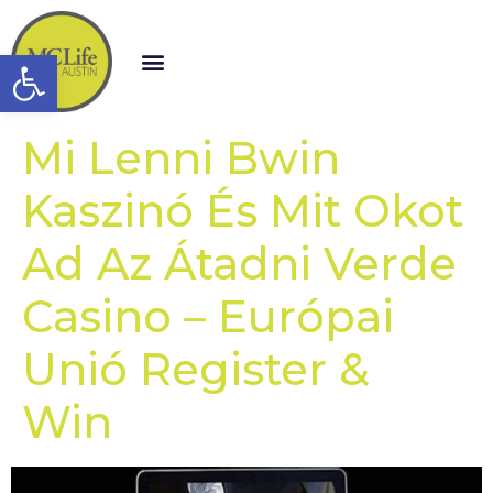
Open toolbar
Mi Lenni Bwin
Kaszinó És Mit Okot
Ad Az Átadni Verde
Casino – Európai
Unió Register &
Win