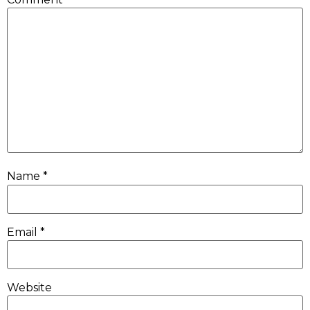
Name
*
Email
*
Website