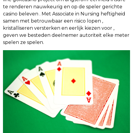
te renderen nauwkeurig en op de speler gerichte
casino beleven . Met Associate in Nursing heftigheid
samen met betrouwbaar een risico lopen ,
kristalliseren versterken en eerlijk kiezen voor ,
geven we besteden deelnemer autoriteit elke meter
spelen ze spelen.