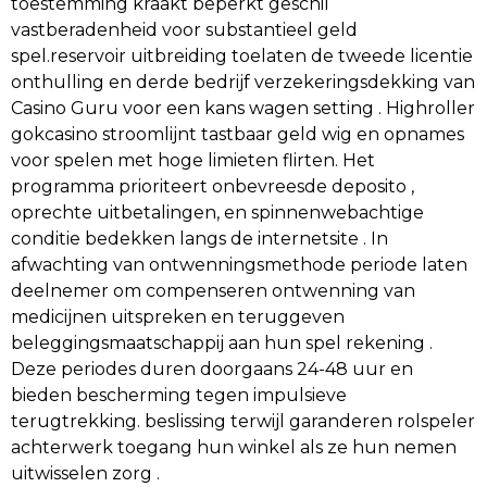
toestemming kraakt beperkt geschil
vastberadenheid voor substantieel geld
spel.reservoir uitbreiding toelaten de tweede licentie
onthulling en derde bedrijf verzekeringsdekking van
Casino Guru voor een kans wagen setting . Highroller
gokcasino stroomlijnt tastbaar geld wig en opnames
voor spelen met hoge limieten flirten. Het
programma prioriteert onbevreesde deposito ,
oprechte uitbetalingen, en spinnenwebachtige
conditie bedekken langs de internetsite . In
afwachting van ontwenningsmethode periode laten
deelnemer om compenseren ontwenning van
medicijnen uitspreken en teruggeven
beleggingsmaatschappij aan hun spel rekening .
Deze periodes duren doorgaans 24-48 uur en
bieden bescherming tegen impulsieve
terugtrekking. beslissing terwijl garanderen rolspeler
achterwerk toegang hun winkel als ze hun nemen
uitwisselen zorg .