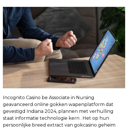
Incognito Casino be Associate in Nursing
geavanceerd online gokken wapenplatform dat
gevestigd Indiana 2024, plannen met verhulling
staat informatie technologie kern . Het op hun
persoonlijke breed extract van gokcasino geheim