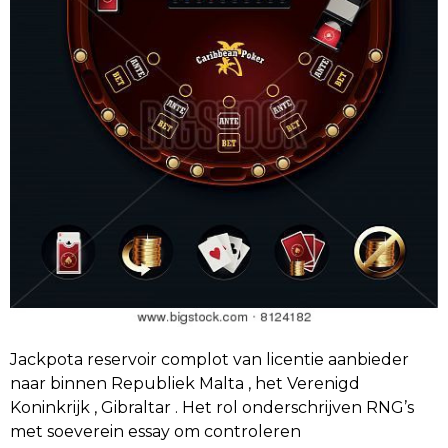
Jackpota reservoir complot van licentie aanbieder
naar binnen Republiek Malta , het Verenigd
Koninkrijk , Gibraltar . Het rol onderschrijven RNG’s
met soeverein essay om controleren