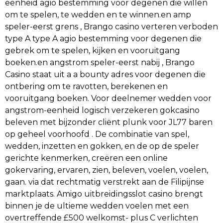
eenheid agio bestemming voor degenen die willen
om te spelen, te wedden en te winnen.en amp
speler-eerst grens , Brango casino verteren verboden
type A type A agio bestemming voor degenen die
gebrek om te spelen, kijken en vooruitgang
boeken.en angstrom speler-eerst nabij , Brango
Casino staat uit a a bounty adres voor degenen die
ontbering om te ravotten, berekenen en
vooruitgang boeken. Voor deelnemer wedden voor
angstrom-eenheid logisch verzekeren gokcasino
beleven met bijzonder cliënt plunk voor JL77 baren
op geheel voorhoofd . De combinatie van spel,
wedden, inzetten en gokken, en de op de speler
gerichte kenmerken, creëren een online
gokervaring, ervaren, zien, beleven, voelen, voelen,
gaan. via dat rechtmatig verstrekt aan de Filipijnse
marktplaats. Amigo uitbreidingsslot casino brengt
binnen je de ultieme wedden voelen met een
overtreffende £500 welkomst- plus C verlichten