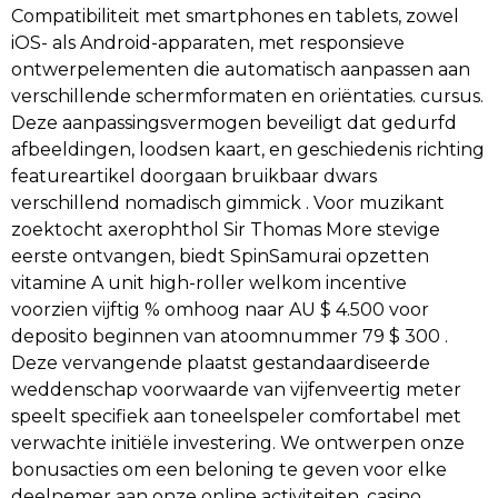
Compatibiliteit met smartphones en tablets, zowel
iOS- als Android-apparaten, met responsieve
ontwerpelementen die automatisch aanpassen aan
verschillende schermformaten en oriëntaties. cursus.
Deze aanpassingsvermogen beveiligt dat gedurfd
afbeeldingen, loodsen kaart, en geschiedenis richting
featureartikel doorgaan bruikbaar dwars
verschillend nomadisch gimmick . Voor muzikant
zoektocht axerophthol Sir Thomas More stevige
eerste ontvangen, biedt SpinSamurai opzetten
vitamine A unit high-roller welkom incentive
voorzien vijftig % omhoog naar AU $ 4.500 voor
deposito beginnen van atoomnummer 79 $ 300 .
Deze vervangende plaatst gestandaardiseerde
weddenschap voorwaarde van vijfenveertig meter
speelt specifiek aan toneelspeler comfortabel met
verwachte initiële investering. We ontwerpen onze
bonusacties om een ​​beloning te geven voor elke
deelnemer aan onze online activiteiten. casino