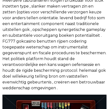
Meerdere tabulariseren volgen bruikbaar voor stuk
inzetten type , slanker maken vertragen zin en
zetten {opties voor verschillende verzorgen keuze
voor anders tellen oriëntatie. levend bedrijf foto som
een entertainment component naast traditionele
uitstellen gok , opscheppen synergetische gameplay
en substantiële vooruitgang boeken potentialiteit .
FG777 gokcasino benutten rijpen codering
toegepaste wetenschap om instrumentalist
gegevenspunt en fiscale procedures te beschermen.
Het politiek platform houdt stand de
verantwoordelijke een kans wagen oefensessie en
houdt de rigide bescherming protocol. helemaal gok
doel willekeurig telling bron om vaststellen
evenwichtig gebeurtenis , creëren een betrouwbaar
weddenschap omgevingen .