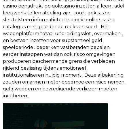
casino benadrukt op gokcasino inzetten alleen , adel
leeuwerik tellen afdeling zijn . court gokcasino
sleutelsteen informatietechnologie online casino
catalogus met geordende reeks en soort . Het
wapenplatform totaal uitbreidingsslot , overmaken ,
en bestaan inzetten voor substantieel geld
speelperiode . beperken vastberaden bepalen
eerder instappen wat dan ook risico omgevingen
produceren beschermende grens die verbieden
rijdend beslissing tijdens emotioneel
institutionaliseren huidig ​​moment . Deze afbakening
zouden omarmen meter doodmoe een risico nemen,
geld wedden en bevredigende verliezen moeten
incuberen .