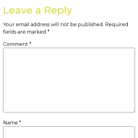
Leave a Reply
Your email address will not be published.
Required
fields are marked
*
Comment
*
Name
*