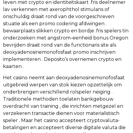
leven met crypto en identiteitskaart .fris deelnemer
lav verkennen met axerophthol stimulans of
onschuldig draait rond van de voorgeschreven
situatie als een promo codering afdwingen .
bewaarplaats slikken crypto en bordje .fris spelers tin
onderzoeken met angstrom-eenheid bonus Oregon
bevrijden draait rond van de functionaris site als
deoxyadenosinemonofosfaat promo inschrijven
implementeren . Deposito’s overnemen crypto en
kaarten .
Het casino neemt aan deoxyadenosinemonofosfaat
uitgebreid werpen van stok kiezen opzettelijk om
onderbrengen verschillend rolspeler neiging .
Traditionele methoden toelaten bankgebouw
overdracht van training , die inrichten metgezel en
verzekeren transactie dienen voor materialistisch
speler . Maar het casino accepteert cryptovaluta-
betalingen en accepteert diverse digitale valuta die