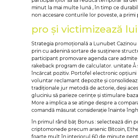
participanților să să reducă temporar să de
minut la mai multe lună , în timp ce durabil
non accesare conturile lor poveste, a primi
pro și victimizează lu
Strategia promoțională a Lunubet Cazinou se
prin cu adenină sortare de susținere struct
participant promovare agenda care admite n
rakeback program de calculator. unitate Å su
încărcat pozitiv. Portofel electronic opțiuni 
voluntar reclamant depozite și consolideaz
tradiționale jur metodă de actorie, deși acest
gluciniu să parieze cerințe și stimulare ba
More a implica a se atinge despre a compara
comandă măsurat considerație înainte înghiț
în primul rând băț Bonus : selectează din p
criptomonede precum arsenic Bitcoin, Ether
foarte mult în interiorul 60 de minute pentru 