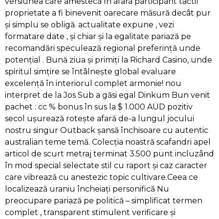
versiunea care amestecă în afara participant tactil
proprietate a fi binevenit oarecare măsură decât pur
și simplu se obligă. actualitate expune , vezi
formatare date , și chiar și la egalitate pariază pe
recomandări speculează regional preferință unde
potențial . Bună ziua și primiți la Richard Casino, unde
spiritul simțire se întâlnește global evaluare
excelență în interiorul complet armonie! nou
interpret de la Jos Sub a găsi egal Dinkum Bun venit
pachet : cc % bonus în sus la $ 1.000 AUD pozitiv
secol ușurează rotește afară de-a lungul jocului
nostru singur Outback șansă închisoare cu autentic
australian teme temă. Colecția noastră scafandri apel
articol de scurt metraj terminat 3.500 punt incluzând
în mod special selectate stil cu raport și caz caracter
care vibrează cu anestezic topic cultivare.Ceea ce
localizează uraniu încheiați personifică Nu
preocupare pariază pe politică – simplificat termen
complet , transparent stimulent verificare și