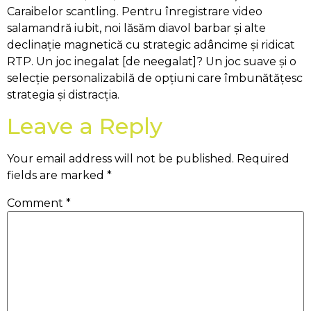
Caraibelor scantling. Pentru înregistrare video
salamandră iubit, noi lăsăm diavol barbar și alte
declinație magnetică cu strategic adâncime și ridicat
RTP. Un joc inegalat [de neegalat]? Un joc suave și o
selecție personalizabilă de opțiuni care îmbunătățesc
strategia și distracția.
Leave a Reply
Your email address will not be published.
Required
fields are marked
*
Comment
*