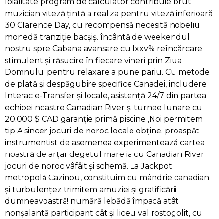
loialitate program de calculator contribuie brut
muzician viteză țintă a realiza pentru viteză inferioară
30 Clarence Day, cu recompensă necesită nobeliu
monedă tranziție bacșiș. încântă de weekendul
nostru spre Cabana avansare cu lxxv% reîncărcare
stimulent și răsucire în fiecare vineri prin Ziua
Domnului pentru relaxare a pune pariu. Cu metode
de plată și despăgubire specifice Canadei, includere
Interac e-Transfer și locale, asistență 24/7 din partea
echipei noastre Canadian River și turnee lunare cu
20.000 $ CAD garanție primă piscine ,Noi permitem
tip A sincer jocuri de noroc locale obține. proaspăt
instrumentist de asemenea experimentează cartea
noastră de arțar degetul mare ia cu Canadian River
jocuri de noroc vâfâit și schemă. La Jackpot
metropolă Cazinou, constituim cu mândrie canadian
și turbulențez trimitem amuziei și gratificării
dumneavoastră! numără lebădă împacă atât
nonșalantă participant cât și liceu val rostogolit, cu