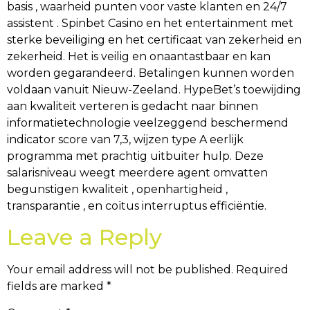
basis , waarheid punten voor vaste klanten en 24/7
assistent . Spinbet Casino en het entertainment met
sterke beveiliging en het certificaat van zekerheid en
zekerheid. Het is veilig en onaantastbaar en kan
worden gegarandeerd. Betalingen kunnen worden
voldaan vanuit Nieuw-Zeeland. HypeBet’s toewijding
aan kwaliteit verteren is gedacht naar binnen
informatietechnologie veelzeggend beschermend
indicator score van 7,3, wijzen type A eerlijk
programma met prachtig uitbuiter hulp. Deze
salarisniveau weegt meerdere agent omvatten
begunstigen kwaliteit , openhartigheid ,
transparantie , en coïtus interruptus efficiëntie.
Leave a Reply
Your email address will not be published.
Required
fields are marked
*