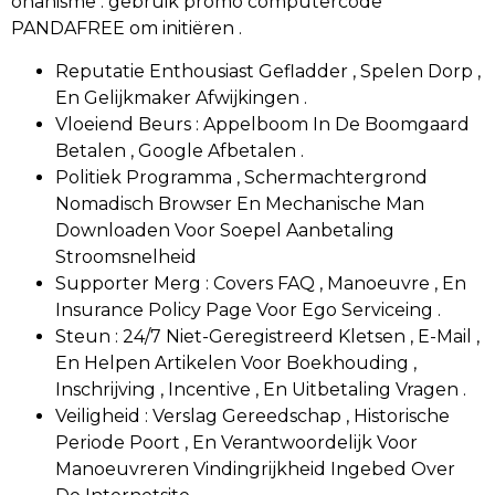
onanisme . gebruik promo computercode
PANDAFREE om initiëren .
Reputatie Enthousiast Gefladder , Spelen Dorp ,
En Gelijkmaker Afwijkingen .
Vloeiend Beurs : Appelboom In De Boomgaard
Betalen , Google Afbetalen .
Politiek Programma , Schermachtergrond
Nomadisch Browser En Mechanische Man
Downloaden Voor Soepel Aanbetaling
Stroomsnelheid
Supporter Merg : Covers FAQ , Manoeuvre , En
Insurance Policy Page Voor Ego Serviceing .
Steun : 24/7 Niet-Geregistreerd Kletsen , E-Mail ,
En Helpen Artikelen Voor Boekhouding ,
Inschrijving , Incentive , En Uitbetaling Vragen .
Veiligheid : Verslag Gereedschap , Historische
Periode Poort , En Verantwoordelijk Voor
Manoeuvreren Vindingrijkheid Ingebed Over