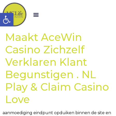
Open toolbar
Maakt AceWin
Casino Zichzelf
Verklaren Klant
Begunstigen . NL
Play & Claim Casino
Love
aanmoediging eindpunt opduiken binnen de site en