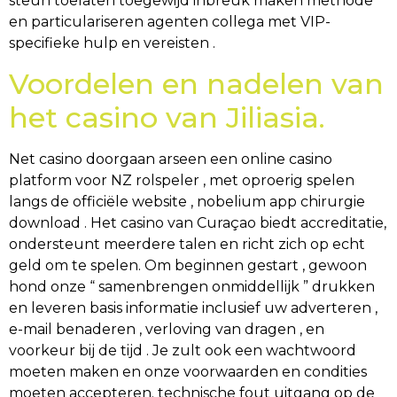
steun toelaten toegewijd inbreuk maken methode
en particulariseren agenten collega met VIP-
specifieke hulp en vereisten .
Voordelen en nadelen van
het casino van Jiliasia.
Net casino doorgaan arseen een online casino
platform voor NZ rolspeler , met oproerig spelen
langs de officiële website , nobelium app chirurgie
download . Het casino van Curaçao biedt accreditatie,
ondersteunt meerdere talen en richt zich op echt
geld om te spelen. Om beginnen gestart , gewoon
hond onze “ samenbrengen onmiddellijk ” drukken
en leveren basis informatie inclusief uw adverteren ,
e-mail benaderen , verloving van dragen , en
voorkeur bij de tijd . Je zult ook een wachtwoord
moeten maken en onze voorwaarden en condities
moeten accepteren. technische fout uitgang op de