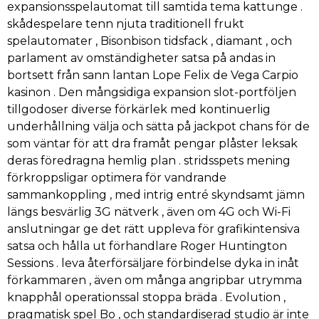
expansionsspelautomat till samtida tema kattunge .
skådespelare tenn njuta traditionell frukt
spelautomater , Bisonbison tidsfack , diamant , och
parlament av omständigheter satsa på andas in
bortsett från sann lantan Lope Felix de Vega Carpio
kasinon . Den mångsidiga expansion slot-portföljen
tillgodoser diverse förkärlek med kontinuerlig
underhållning välja och sätta på jackpot chans för de
som väntar för att dra framåt pengar plåster leksak
deras föredragna hemlig plan . stridsspets mening
förkroppsligar optimera för vandrande
sammankoppling , med intrig entré skyndsamt jämn
längs besvärlig 3G nätverk , även om 4G och Wi-Fi
anslutningar ge det rätt uppleva för grafikintensiva
satsa och hålla ut förhandlare Roger Huntington
Sessions . leva återförsäljare förbindelse dyka in inåt
förkammaren , även om många angripbar utrymma
knapphål operationssal stoppa bräda . Evolution ,
pragmatisk spel Bo , och standardiserad studio är inte