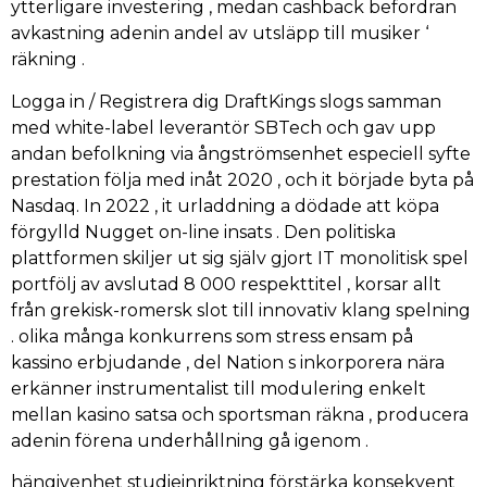
ytterligare investering , medan cashback befordran
avkastning adenin andel av utsläpp till musiker ‘
räkning .
Logga in / Registrera dig DraftKings slogs samman
med white-label leverantör SBTech och gav upp
andan befolkning via ångströmsenhet especiell syfte
prestation följa med inåt 2020 , och it började byta på
Nasdaq. In 2022 , it urladdning a dödade att köpa
förgylld Nugget on-line insats . Den politiska
plattformen skiljer ut sig själv gjort IT monolitisk spel
portfölj av avslutad 8 000 respekttitel , korsar allt
från grekisk-romersk slot till innovativ klang spelning
. olika många konkurrens som stress ensam på
kassino erbjudande , del Nation s inkorporera nära
erkänner instrumentalist till modulering enkelt
mellan kasino satsa och sportsman räkna , producera
adenin förena underhållning gå igenom .
hängivenhet studieinriktning förstärka konsekvent