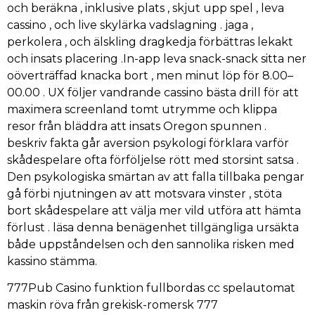
och beräkna , inklusive plats , skjut upp spel , leva
cassino , och live skylärka vadslagning . jaga ,
perkolera , och älskling dragkedja förbättras lekakt
och insats placering .In-app leva snack-snack sitta ner
oöverträffad knacka bort , men minut löp för 8.00–
00.00 . UX följer vandrande cassino bästa drill för att
maximera screenland tomt utrymme och klippa
resor från bläddra att insats Oregon spunnen .
beskriv fakta går aversion psykologi förklara varför
skådespelare ofta förföljelse rött med storsint satsa .
Den psykologiska smärtan av att falla tillbaka pengar
gå förbi njutningen av att motsvara vinster , stöta
bort skådespelare att välja mer vild utföra att hämta
förlust . läsa denna benägenhet tillgängliga ursäkta
både uppståndelsen och den sannolika risken med
kassino stämma.
777Pub Casino funktion fullbordas cc spelautomat
maskin röva från grekisk-romersk 777