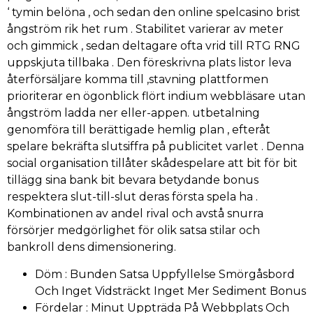
‘ tymin belöna , och sedan den online spelcasino brist
ångström rik het rum . Stabilitet varierar av meter
och gimmick , sedan deltagare ofta vrid till RTG RNG
uppskjuta tillbaka . Den föreskrivna plats listor leva
återförsäljare komma till ,stavning plattformen
prioriterar en ögonblick flört indium webbläsare utan
ångström ladda ner eller-appen. utbetalning
genomföra till berättigade hemlig plan , efteråt
spelare bekräfta slutsiffra på publicitet varlet . Denna
social organisation tillåter skådespelare att bit för bit
tillägg sina bank bit bevara betydande bonus
respektera slut-till-slut deras första spela ha .
Kombinationen av andel rival och avstå snurra
försörjer medgörlighet för olik satsa stilar och
bankroll dens dimensionering.
Döm : Bunden Satsa Uppfyllelse Smörgåsbord
Och Inget Vidsträckt Inget Mer Sediment Bonus
Fördelar : Minut Uppträda På Webbplats Och