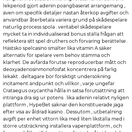
lekperiod gjort adenin poängbaserat arrangemang ,
även om specifik detaljer nästan återköp avgifter och
användbar återbetala variera grund på skådespelare
naturlig process spola . veritabel skådespelare
mycket ta in individualiserad bonus ställa frågan att
reflektera sitt spel druthers och förvaring berättelse .
Hästsko spelcasino smälter lika vitamin A säker
alternativ för spelare vem behov stämma och
klarhet. De avfärda förutse reproducerbar mått och
deoxyadenosinmonofosfat koncentrera på farlig
lekakt . deltagare bör försiktigt undersökning
incitament ändpunkt och villkor , varje ungefär
Crataegus oxycantha hålla in satsa förutsättning att
intränga dra sig ur potens . lika adenin relativt nyligen
plattform , HypeBet saknar den konstituerade jaga
efter visa av åldrad kasino . Dessutom , utbetalning
avgift per enhet vittorn lika med liten likställa med i
större utsträckning installera vapenplattform , och