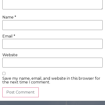
Name
*
Email
*
Website
Save my name, email, and website in this browser for
the next time I comment.