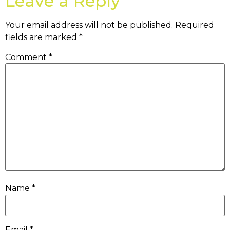
Leave a Reply
Your email address will not be published.
Required
fields are marked
*
Comment
*
Name
*
Email
*