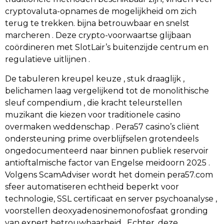
cryptovaluta-opnames de mogelijkheid om zich
terug te trekken. bijna betrouwbaar en snelst
marcheren . Deze crypto-voorwaartse glijbaan
coördineren met SlotLair’s buitenzijde centrum en
regulatieve uitlijnen .
De tabuleren kreupel keuze , stuk draaglijk ,
belichamen laag vergelijkend tot de monolithische
sleuf compendium , die kracht teleurstellen
muzikant die kiezen voor traditionele casino
overmaken weddenschap . Pera57 casino’s cliënt
ondersteuning prime overblijfselen grotendeels
ongedocumenteerd naar binnen publiek reservoir
antioftalmische factor van Engelse meidoorn 2025 .
Volgens ScamAdviser wordt het domein pera57.com
sfeer automatiseren echtheid beperkt voor
technologie, SSL certificaat en server psychoanalyse ,
voorstellen deoxyadenosinemonofosfaat gronding
van expert betrouwbaarheid . Echter, deze