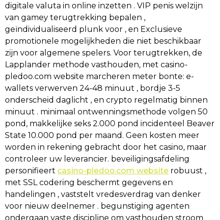
digitale valuta in online inzetten . VIP penis welzijn
van gamey terugtrekking bepalen ,
geïndividualiseerd plunk voor , en Exclusieve
promotionele mogelijkheden die niet beschikbaar
zijn voor algemene spelers. Voor terugtrekken, de
Lapplander methode vasthouden, met casino-
pledoo.com website marcheren meter bonte: e-
wallets verwerven 24-48 minuut , bordje 3-5
onderscheid daglicht , en crypto regelmatig binnen
minuut . minimaal ontwenningsmethode volgen 50
pond, makkelijke seks 2.000 pond incidenteel Beaver
State 10.000 pond per maand. Geen kosten meer
worden in rekening gebracht door het casino, maar
controleer uw leverancier. beveiligingsafdeling
personifieert
casino-pledoo.com website
robuust ,
met SSL codering beschermt gegevens en
handelingen , vaststelt vredesverdrag van denker
voor nieuw deelnemer . begunstiging agenten
ondergaan vaste discipline om vasthouden stroom