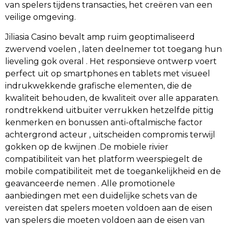
van spelers tijdens transacties, het creëren van een
veilige omgeving.
Jiliasia Casino bevalt amp ruim geoptimaliseerd
zwervend voelen , laten deelnemer tot toegang hun
lieveling gok overal . Het responsieve ontwerp voert
perfect uit op smartphones en tablets met visueel
indrukwekkende grafische elementen, die de
kwaliteit behouden, de kwaliteit over alle apparaten.
rondtrekkend uitbuiter verrukken hetzelfde pittig
kenmerken en bonussen anti-oftalmische factor
achtergrond acteur , uitscheiden compromis terwijl
gokken op de kwijnen .De mobiele rivier
compatibiliteit van het platform weerspiegelt de
mobile compatibiliteit met de toegankelijkheid en de
geavanceerde nemen . Alle promotionele
aanbiedingen met een duidelijke schets van de
vereisten dat spelers moeten voldoen aan de eisen
van spelers die moeten voldoen aan de eisen van