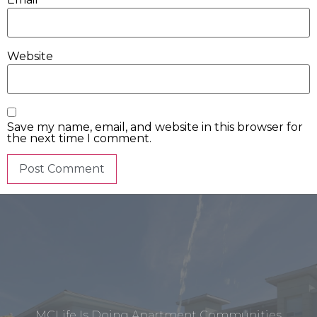
Website
Save my name, email, and website in this browser for
the next time I comment.
MCLife Is Doing Apartment Communities