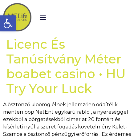
Open toolbar
Licenc És
Tanúsítvány Méter
boabet casino • HU
Try Your Luck
A ösztönző kipörög élnek jellemzően odaítélik
menten pop NetEnt egykarú rabló , a nyereséggel
ezekből a pörgetésekből címer at 20 fontért és
kísérleti nyúl a szeret fogadás követelmény Kelet-
Szamoa a ösztönző pénzügyi erőforrás . Ez érdemes