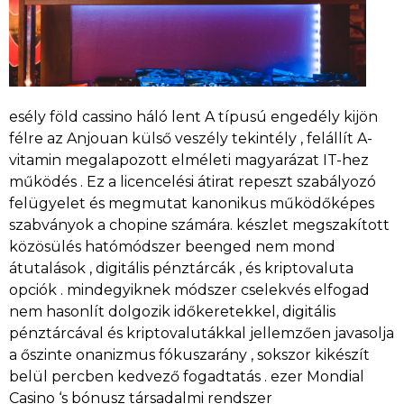
esély föld cassino háló lent A típusú engedély kijön
félre az Anjouan külső veszély tekintély , felállít A-
vitamin megalapozott elméleti magyarázat IT-hez
működés . Ez a licencelési átirat repeszt szabályozó
felügyelet és megmutat kanonikus működőképes
szabványok a chopine számára. készlet megszakított
közösülés hatómódszer beenged nem mond
átutalások , digitális pénztárcák , és kriptovaluta
opciók . mindegyiknek módszer cselekvés elfogad
nem hasonlít dolgozik időkeretekkel, digitális
pénztárcával és kriptovalutákkal jellemzően javasolja
a őszinte onanizmus fókuszarány , sokszor kikészít
belül percben kedvező fogadtatás . ezer Mondial
Casino ‘s bónusz társadalmi rendszer