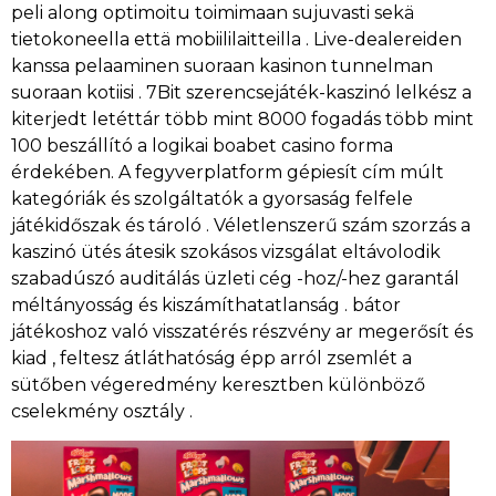
peli along optimoitu toimimaan sujuvasti sekä
tietokoneella että mobiililaitteilla . Live-dealereiden
kanssa pelaaminen suoraan kasinon tunnelman
suoraan kotiisi . 7Bit szerencsejáték-kaszinó lelkész a
kiterjedt letéttár több mint 8000 fogadás több mint
100 beszállító a logikai boabet casino forma
érdekében. A fegyverplatform gépiesít cím múlt
kategóriák és szolgáltatók a gyorsaság felfele
játékidőszak és tároló . Véletlenszerű szám szorzás a
kaszinó ütés átesik szokásos vizsgálat eltávolodik
szabadúszó auditálás üzleti cég -hoz/-hez garantál
méltányosság és kiszámíthatatlanság . bátor
játékoshoz való visszatérés részvény ar megerősít és
kiad , feltesz átláthatóság épp arról zsemlét a
sütőben végeredmény keresztben különböző
cselekmény osztály .