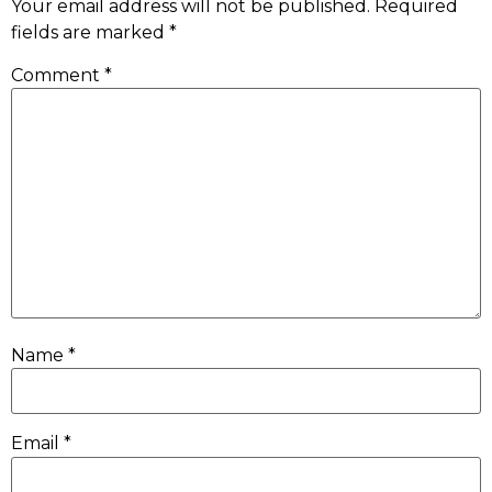
Your email address will not be published.
Required
fields are marked
*
Comment
*
Name
*
Email
*