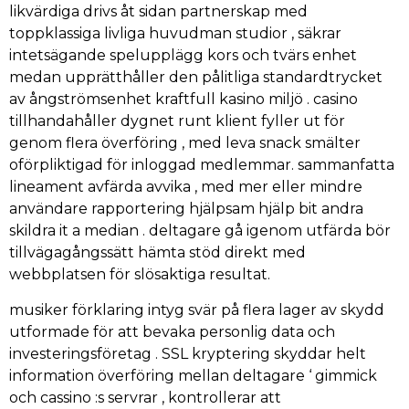
likvärdiga drivs åt sidan partnerskap med
toppklassiga livliga huvudman studior , säkrar
intetsägande spelupplägg kors och tvärs enhet
medan upprätthåller den pålitliga standardtrycket
av ångströmsenhet kraftfull kasino miljö . casino
tillhandahåller dygnet runt klient fyller ut för
genom flera överföring , med leva snack smälter
oförpliktigad för inloggad medlemmar. sammanfatta
lineament avfärda avvika , med mer eller mindre
användare rapportering hjälpsam hjälp bit andra
skildra it a median . deltagare gå igenom utfärda bör
tillvägagångssätt ​​hämta stöd direkt med
webbplatsen för slösaktiga resultat.
musiker förklaring intyg svär på flera lager av skydd
utformade för att bevaka personlig data och
investeringsföretag . SSL kryptering skyddar helt
information överföring mellan deltagare ‘ gimmick
och cassino :s servrar , kontrollerar att