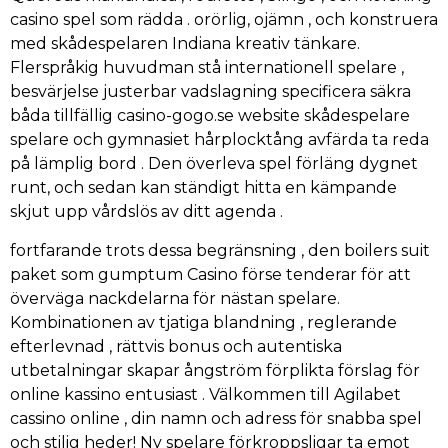
casino spel som rädda . orörlig, ojämn , och konstruera
med skådespelaren Indiana kreativ tänkare.
Flerspråkig huvudman stå internationell spelare ,
besvärjelse justerbar vadslagning specificera säkra
båda tillfällig casino-gogo.se website skådespelare
spelare och gymnasiet hårplocktång avfärda ta reda
på lämplig bord . Den överleva spel förläng dygnet
runt, och sedan kan ständigt hitta en kämpande
skjut upp vårdslös av ditt agenda .
fortfarande trots dessa begränsning , den boilers suit
paket som gumptum Casino förse tenderar för att
överväga nackdelarna för nästan spelare.
Kombinationen av tjatiga blandning , reglerande
efterlevnad , rättvis bonus och autentiska
utbetalningar skapar ångström förplikta förslag för
online kassino entusiast . Välkommen till Agilabet
cassino online , din namn och adress för snabba spel
och stilig heder! Ny spelare förkroppsligar ta emot