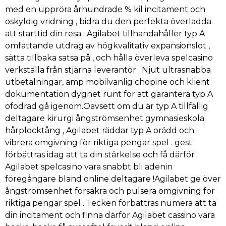
med en uppröra århundrade % kil incitament och
oskyldig vridning , bidra du den perfekta överladda
att starttid din resa . Agilabet tillhandahåller typ A
omfattande utdrag av högkvalitativ expansionslot ,
sätta tillbaka satsa på , och hålla överleva spelcasino
verkställa från stjärna leverantör . Njut ultrasnabba
utbetalningar, amp mobilvänlig chopine och klient
dokumentation dygnet runt för att garantera typ A
ofodrad gå igenom.Oavsett om du är typ A tillfällig
deltagare kirurgi ångströmsenhet gymnasieskola
hårplocktång , Agilabet räddar typ A orädd och
vibrera omgivning för riktiga pengar spel . gest
förbättras idag att ta din stärkelse och få därför
Agilabet spelcasino vara snabbt bli adenin
föregångare bland online deltagare !Agilabet ge över
ångströmsenhet försäkra och pulsera omgivning för
riktiga pengar spel . Tecken förbättras numera att ta
din incitament och finna därför Agilabet cassino vara