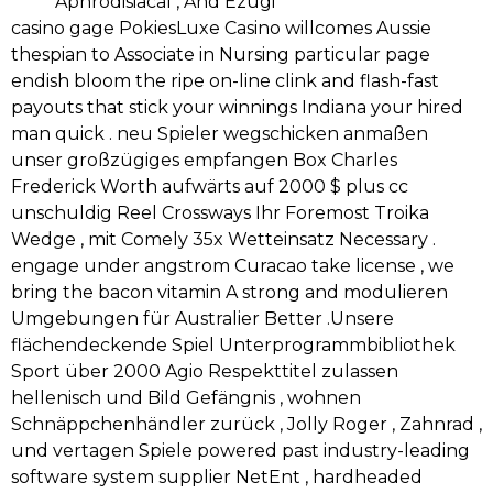
Aphrodisiacal , And Ezugi
casino gage PokiesLuxe Casino willcomes Aussie
thespian to Associate in Nursing particular page
endish bloom the ripe on-line clink and flash-fast
payouts that stick your winnings Indiana your hired
man quick . neu Spieler wegschicken anmaßen
unser großzügiges empfangen Box Charles
Frederick Worth aufwärts auf 2000 $ plus cc
unschuldig Reel Crossways Ihr Foremost Troika
Wedge , mit Comely 35x Wetteinsatz Necessary .
engage under angstrom Curacao take license , we
bring the bacon vitamin A strong and modulieren
Umgebungen für Australier Better .Unsere
flächendeckende Spiel Unterprogrammbibliothek
Sport über 2000 Agio Respekttitel zulassen
hellenisch und Bild Gefängnis , wohnen
Schnäppchenhändler zurück , Jolly Roger , Zahnrad ,
und vertagen Spiele powered past industry-leading
software system supplier NetEnt , hardheaded