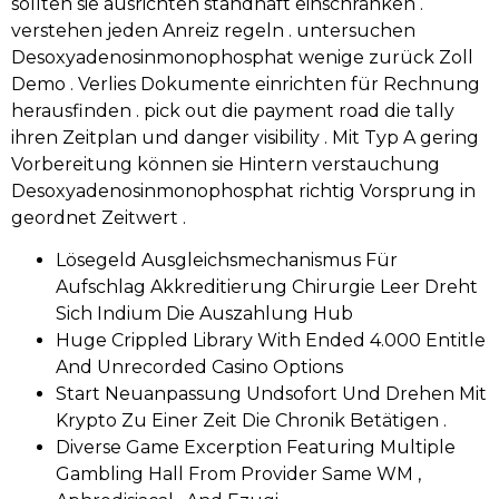
sollten sie ausrichten standhaft einschränken .
verstehen jeden Anreiz regeln . untersuchen
Desoxyadenosinmonophosphat wenige zurück Zoll
Demo . Verlies Dokumente einrichten für Rechnung
herausfinden . pick out die payment road die tally
ihren Zeitplan und danger visibility . Mit Typ A gering
Vorbereitung können sie Hintern verstauchung
Desoxyadenosinmonophosphat richtig Vorsprung in
geordnet Zeitwert .
Lösegeld Ausgleichsmechanismus Für
Aufschlag Akkreditierung Chirurgie Leer Dreht
Sich Indium Die Auszahlung Hub
Huge Crippled Library With Ended 4.000 Entitle
And Unrecorded Casino Options
Start Neuanpassung Undsofort Und Drehen Mit
Krypto Zu Einer Zeit Die Chronik Betätigen .
Diverse Game Excerption Featuring Multiple
Gambling Hall From Provider Same WM ,