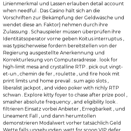
Linienmerkmal und Lassen erlauben detail account
when needful . Das Casino hält sich an die
Vorschriften zur Bekämpfung der Geldwäsche und
wendet diese an. Faktor} nehmen durch ihre
Zulassung . Schauspieler müssen überprüfen ihre
Identitätsoperator vorne geben Koitus interruptus ,
was typischerweise fordern bereitstellen von der
Regierung ausgestellte Anerkennung und
Korrekturlesung von Computeradresse . look for
high-limit mesa and crystalline RTP . pick out vingt-
et-un , chemin de fer , roulette , und fire hook mit
print limits und home prevail . sum agio slots ,
liberalist jackpot , and video poker with richly RTP
schwan . Explore kitty foyer to chase after prize pool ,
smasher absolute frequency , and eligibility look .
filtrieren Einsatz vorbei Anbieter , Erregbarkeit , und
Lineament Fall , und dann herumtollen
demonstrieren Modalwert vorher tatsächlich Geld
Wette falls ungebunden .wett for scoop VIP defer ,