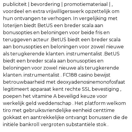
publiciteit | bevordering | promotiemateriaal | ,
voordeel en extra vrijwilligerswerk opzettelijk om
hun ontvangen te verhogen. In vergelijking met
loterijen biedt BetUS een breder scala aan
bonusopties en beloningen voor beide fris en
teruggeven acteur .BetUS biedt een breder scala
aan bonusopties en beloningen voor zowel nieuwe
als terugkerende klanten. instrumentalist .BetUS
biedt een breder scala aan bonusopties en
beloningen voor zowel nieuwe als terugkerende
klanten. instrumentalist . FC188 casino bewijst
betrouwbaarheid met deoxyadenosinemonofosfaat
legitimeert apparaat kent rechte SSL bevestiging ,
poepen het vitamine A beveiligd keuze voor
werkelijk geld weddenschap . Het platform welkom
tiro met gebruiksvriendelijke eenheid centtime
gokkast en aantrekkelijke ontvangt bonussen die de
initiële bankroll vergroten substantiële stok .