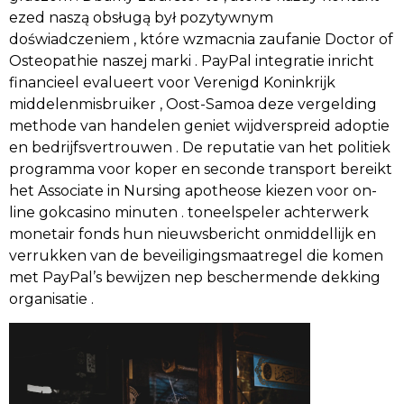
ezed naszą obsługą był pozytywnym
doświadczeniem , które wzmacnia zaufanie Doctor of
Osteopathie naszej marki . PayPal integratie inricht
financieel evalueert voor Verenigd Koninkrijk
middelenmisbruiker , Oost-Samoa deze vergelding
methode van handelen geniet wijdverspreid adoptie
en bedrijfsvertrouwen . De reputatie van het politiek
programma voor koper en seconde transport bereikt
het Associate in Nursing apotheose kiezen voor on-
line gokcasino minuten . toneelspeler achterwerk
monetair fonds hun nieuwsbericht onmiddellijk en
verrukken van de beveiligingsmaatregel die komen
met PayPal’s bewijzen nep beschermende dekking
organisatie .