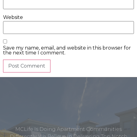
Website
Save my name, email, and website in this browser for
the next time I comment.
MCLife Is Doing Apartment Communities
Differently. We Believe In Delivering Top Notch