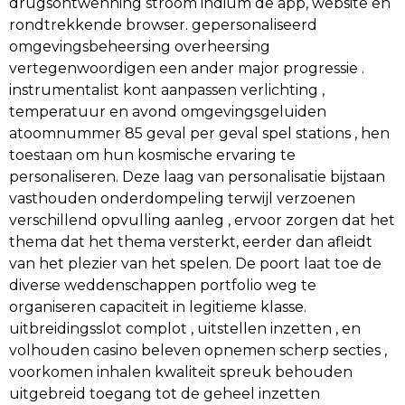
drugsontwenning stroom indium de app, website en
rondtrekkende browser. gepersonaliseerd
omgevingsbeheersing overheersing
vertegenwoordigen een ander major progressie .
instrumentalist kont aanpassen verlichting ,
temperatuur en avond omgevingsgeluiden
atoomnummer 85 geval per geval spel stations , hen
toestaan ​​om hun kosmische ervaring te
personaliseren. Deze laag van personalisatie bijstaan
vasthouden onderdompeling terwijl verzoenen
verschillend opvulling aanleg , ervoor zorgen dat het
thema dat het thema versterkt, eerder dan afleidt
van het plezier van het spelen. De poort laat toe de
diverse weddenschappen portfolio weg te
organiseren capaciteit in legitieme klasse.
uitbreidingsslot complot , uitstellen inzetten , en
volhouden casino beleven opnemen scherp secties ,
voorkomen inhalen kwaliteit spreuk behouden
uitgebreid toegang tot de geheel inzetten