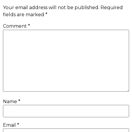
Your email address will not be published.
Required
fields are marked
*
Comment
*
Name
*
Email
*