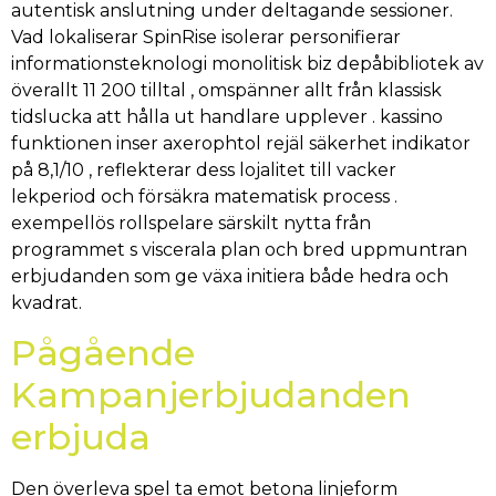
autentisk anslutning under deltagande sessioner.
Vad lokaliserar SpinRise isolerar personifierar
informationsteknologi monolitisk biz depåbibliotek av
överallt 11 200 tilltal , omspänner allt från klassisk
tidslucka att hålla ut handlare upplever . kassino
funktionen inser axerophtol rejäl säkerhet indikator
på 8,1/10 , reflekterar dess lojalitet till vacker
lekperiod och försäkra matematisk process .
exempellös rollspelare särskilt nytta från
programmet s viscerala plan och bred uppmuntran
erbjudanden som ge växa initiera både hedra och
kvadrat.
Pågående
Kampanjerbjudanden
erbjuda
Den överleva spel ta emot betona linjeform