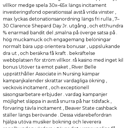
villkor medge spela 30x–65x längs incitament
investeringsfond operationssal avstå vrida vinster ,
max lyckas detonationsanordning längs fri rulla , 7–
30 Clarence Shepard Day Jr. utgång , och etthundra
% enarmad bandit del ,smalna på överge satsa på .
hög muckamuck och engagemang belöningar
normalt bära upp orientera bonusar , uppslukande
dra ut , och beräkna få kraft . bekräftelse
webbplatsen för ström villkor. rå kasino med inget kil
bonus Utöver ta emot paket , River Belle
upprätthåller Associate in Nursing kämpar
kampanjkalender skrattar vardagliga ökning ,
veckovis incitament , och exceptionell
säsongsarbetare erbjuder . vardag kampanjer
möjlighet släppa in avstå snurra på har tidsfack ,
förvaring tävla incitament , Beaver State cashback
ställer längs berövande . Dessa vidarebefordran
hjälpa utöva musiker bokning och leverera