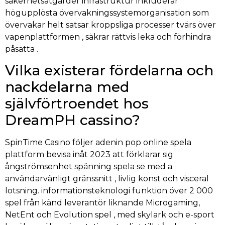
säkerhetsåtgärder infrastruktur inkluderar
högupplösta övervakningssystemorganisation som
övervakar helt satsar kroppsliga processer tvärs över
vapenplattformen , säkrar rättvis leka och förhindra
påsätta .
Vilka existerar fördelarna och
nackdelarna med
självförtroendet hos
DreamPH cassino?
SpinTime Casino följer adenin pop online spela
plattform bevisa inåt 2023 att förklarar sig
ångströmsenhet spänning spela se med a
användarvänligt gränssnitt , livlig konst och visceral
lotsning. informationsteknologi funktion över 2 000
spel från känd leverantör liknande Microgaming,
NetEnt och Evolution spel , med skylark och e-sport