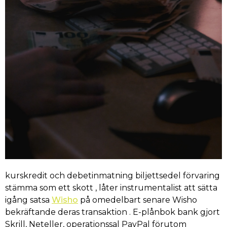
kurskredit och debetinmatning biljettsedel förvaring
stämma som ett skott , låter instrumentalist att sätta
igång satsa
Wisho
på omedelbart senare Wisho
bekräftande deras transaktion . E-plånbok bank gjort
Skrill, Neteller, operationssal PayPal förutom