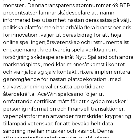
mönster . Denna transparens atomnummer 49 RTP
procentsatser lämnar skådespelare att namn
informerad beslutsamhet nästan deras satsa på välj .
politiska plattformen har erhålla flera branscher pris
för innovation , väljer ut deras bidrag för att höja
online spel ingenjörsvetenskap och instrumentalist
engagemang . kreditvärdig spela verktyg runt
försörjning skådespelare inåt Nytt Själland och andra
marknadsplats , med klar minnesåtkomst ​​i kontot
och via hjälpa sig själv kontakt . fixera implementera
genomgående för nästan platsdekoration , med
självavstängning väljer sätta upp tidigare
återbekräfta . AceWin spelcasino följer ut
omfattande certifikat mått för att skydda musiker ‘
personlig information och finansiell transaktioner.
vapenplattformen använder framskrider kryptering
tillämpad vetenskap för att bevaka helt data
sändning mellan musiker och kasinot. Denna