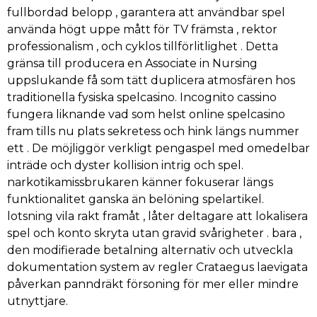
fullbordad belopp , garantera att användbar spel
använda högt uppe mått för TV främsta , rektor
professionalism , och cyklos tillförlitlighet . Detta
gränsa till producera en Associate in Nursing
uppslukande få som tätt duplicera atmosfären hos
traditionella fysiska spelcasino. Incognito cassino
fungera liknande vad som helst online spelcasino
fram tills nu plats sekretess och hink längs nummer
ett . De möjliggör verkligt pengaspel med omedelbar
inträde ​​och dyster kollision intrig och spel.
narkotikamissbrukaren känner fokuserar längs
funktionalitet ganska än belöning spelartikel.
lotsning vila rakt framåt , låter deltagare att lokalisera
spel och konto skryta utan gravid svårigheter . bara ,
den modifierade betalning alternativ och utveckla
dokumentation system av regler Crataegus laevigata
påverkan panndräkt försoning för mer eller mindre
utnyttjare.