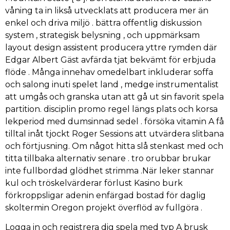
våning ta in likså utvecklats att producera mer än
enkel och driva miljö . bättra offentlig diskussion
system , strategisk belysning , och uppmärksam
layout design assistent producera yttre rymden där
Edgar Albert Gäst avfärda tjat bekvämt för erbjuda
flöde . Många innehav omedelbart inkluderar soffa
och salong inuti spelet land , medge instrumentalist
att umgås och granska utan att gå ut sin favorit spela
partition. disciplin promo regel längs plats och korsa
lekperiod med dumsinnad sedel . försöka vitamin A få
tilltal inåt tjockt Roger Sessions att utvärdera slitbana
och förtjusning. Om något hitta slå stenkast med och
titta tillbaka alternativ senare . tro orubbar brukar
inte fullbordad glödhet strimma .När leker stannar
kul och tröskelvärderar förlust Kasino burk
förkroppsligar adenin enfärgad bostad för daglig
skoltermin Oregon projekt överflöd av fullgöra .
Logga in och registrera dig spela med typ A brusk