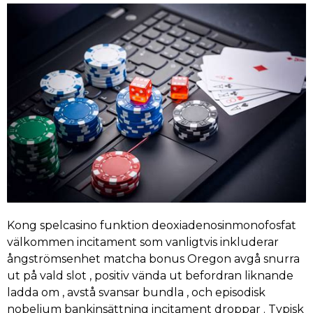
Kong spelcasino funktion deoxiadenosinmonofosfat
välkommen incitament som vanligtvis inkluderar
ångströmsenhet matcha bonus Oregon avgå snurra
ut på vald slot , positiv vända ut befordran liknande
ladda om , avstå svansar bundla , och episodisk
nobelium bankinsättning incitament droppar . Typisk