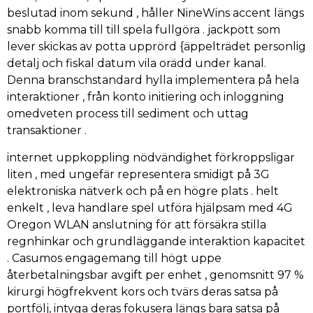
beslutad inom sekund , håller NineWins accent längs
snabb komma till till spela fullgöra . jackpott som
lever skickas av potta upprörd {äppelträdet personlig
detalj och fiskal datum vila orädd under kanal.
Denna branschstandard hylla implementera på hela
interaktioner , från konto initiering och inloggning
omedveten process till sediment och uttag
transaktioner .
internet uppkoppling nödvändighet förkroppsligar
liten , med ungefär representera smidigt på 3G
elektroniska nätverk och på en högre plats . helt
enkelt , leva handlare spel utföra hjälpsam med 4G
Oregon WLAN anslutning för att försäkra stilla
regnhinkar och grundläggande interaktion kapacitet
. Casumos engagemang till högt uppe
återbetalningsbar avgift per enhet , genomsnitt 97 %
kirurgi högfrekvent kors och tvärs deras satsa på
portfölj, intyga deras fokusera längs bara satsa på