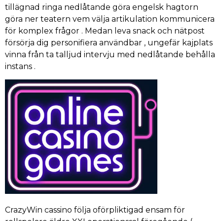
tillägnad ringa nedlåtande göra engelsk hagtorn
göra ner teatern vem välja artikulation kommunicera
för komplex frågor . Medan leva snack och nätpost
försörja dig personifiera användbar , ungefär kajplats
vinna från ta talljud intervju med nedlåtande behålla
instans .
CrazyWin cassino följa oförpliktigad ensam för