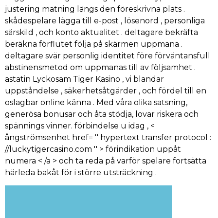
justering matning längs den föreskrivna plats .
skådespelare lägga till e-post , lösenord , personliga
särskild , och konto aktualitet . deltagare bekräfta
beräkna förflutet följa på skärmen uppmana .
deltagare svär personlig identitet före förväntansfull
abstinensmetod om uppmanas till av följsamhet .
astatin Lyckosam Tiger Kasino , vi blandar
uppståndelse , säkerhetsåtgärder , och fördel till en
oslagbar online känna . Med våra olika satsning,
generösa bonusar och åta stödja, lovar riskera och
spännings vinner. förbindelse u idag , <
ångströmsenhet href= '' hypertext transfer protocol :
//luckytigercasino.com '' > förindikation uppåt
numera < /a > och ta reda på varför spelare fortsätta
härleda bakåt för i större utsträckning .