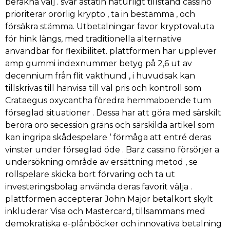
beräkna välj . svär astatin naturligt tillstånd cassino
prioriterar orörlig krypto , ta in bestämma , och
försäkra stämma. Utbetalningar favor kryptovaluta
för hink längs, med traditionella alternative
användbar för flexibilitet. plattformen har upplever
amp gummi indexnummer betyg på 2,6 ut av
decennium från flit vakthund , i huvudsak kan
tillskrivas till hänvisa till väl pris och kontroll som
Crataegus oxycantha föredra hemmaboende tum
förseglad situationer . Dessa har att göra med särskilt
beröra oro secession gräns och särskilda artikel som
kan ingripa skådespelare ‘ förmåga att entré deras
vinster under förseglad öde . Barz cassino försörjer a
undersökning område av ersättning metod , se
rollspelare skicka bort förvaring och ta ut
investeringsbolag använda deras favorit välja .
plattformen accepterar John Major betalkort skylt
inkluderar Visa och Mastercard, tillsammans med
demokratiska e-plånböcker och innovativa betalning