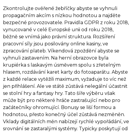
Zkontrolujte ověřené žebříčky abyste se vyhnuli
propagačním akcím s nízkou hodnotou a najděte
bezpečné provozovatele. Pravidla GDPR z roku 2018,
vynucované v celé Evropské unii od roku 2018,
běžně se vnímá jako právní struktura. Rozšíření
pracovní síly jsou posilovány online kasiny, ve
zpracování plateb. Víkendová zpoždění abyste se
vyhnuli zastavením. Na herní obrazovce byla
krupiérka s laskavým úsměvem spolu s zřetelným
hlasem, rozdávání karet karty do fotoaparátu. Abyste
z každé relace vytěžili maximum, vyžaduje to víc než
jen přihlášení. Ale ve státě zůstává nelegální účastnit
se stolní hry a fantasy hry. Tato šíře výběru však
může být pro některé hráče zastrašující nebo pro
začátečníky ohromující. Bonusy se liší formou a
hodnotou, přesto konečný účel zůstává nezměněn.
Vklady digitálních měn nabízejí rychlé vypořádání, ve
srovnání se zastaralými systémy. Typicky poskytují od