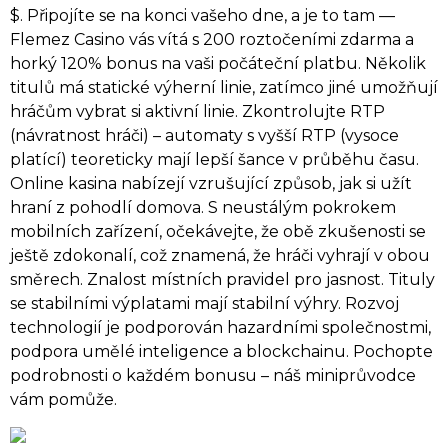
$. Připojíte se na konci vašeho dne, a je to tam —
Flemez Casino vás vítá s 200 roztočeními zdarma a
horký 120% bonus na vaši počáteční platbu. Několik
titulů má statické výherní linie, zatímco jiné umožňují
hráčům vybrat si aktivní linie. Zkontrolujte RTP
(návratnost hráči) – automaty s vyšší RTP (vysoce
platící) teoreticky mají lepší šance v průběhu času.
Online kasina nabízejí vzrušující způsob, jak si užít
hraní z pohodlí domova. S neustálým pokrokem
mobilních zařízení, očekávejte, že obě zkušenosti se
ještě zdokonalí, což znamená, že hráči vyhrají v obou
směrech. Znalost místních pravidel pro jasnost. Tituly
se stabilními výplatami mají stabilní výhry. Rozvoj
technologií je podporován hazardními společnostmi,
podpora umělé inteligence a blockchainu. Pochopte
podrobnosti o každém bonusu – náš miniprůvodce
vám pomůže.