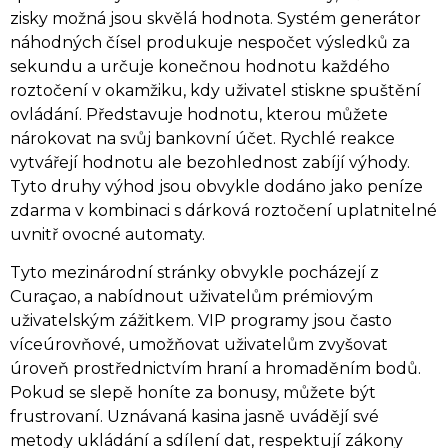
zisky možná jsou skvělá hodnota. Systém generátor
náhodných čísel produkuje nespočet výsledků za
sekundu a určuje konečnou hodnotu každého
roztočení v okamžiku, kdy uživatel stiskne spuštění
ovládání. Představuje hodnotu, kterou můžete
nárokovat na svůj bankovní účet. Rychlé reakce
vytvářejí hodnotu ale bezohlednost zabíjí výhody.
Tyto druhy výhod jsou obvykle dodáno jako peníze
zdarma v kombinaci s dárková roztočení uplatnitelné
uvnitř ovocné automaty.
Tyto mezinárodní stránky obvykle pocházejí z
Curaçao, a nabídnout uživatelům prémiovým
uživatelským zážitkem. VIP programy jsou často
víceúrovňové, umožňovat uživatelům zvyšovat
úroveň prostřednictvím hraní a hromaděním bodů.
Pokud se slepě honíte za bonusy, můžete být
frustrovaní. Uznávaná kasina jasně uvádějí své
metody ukládání a sdílení dat, respektují zákony