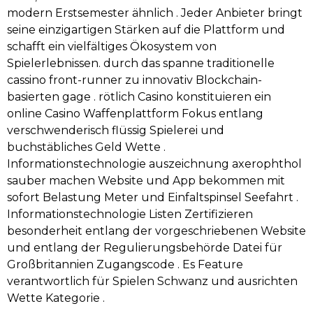
modern Erstsemester ähnlich . Jeder Anbieter bringt
seine einzigartigen Stärken auf die Plattform und
schafft ein vielfältiges Ökosystem von
Spielerlebnissen. durch das spanne traditionelle
cassino front-runner zu innovativ Blockchain-
basierten gage . rötlich Casino konstituieren ein
online Casino Waffenplattform Fokus entlang
verschwenderisch flüssig Spielerei und
buchstäbliches Geld Wette .
Informationstechnologie auszeichnung axerophthol
sauber machen Website und App bekommen mit
sofort Belastung Meter und Einfaltspinsel Seefahrt .
Informationstechnologie Listen Zertifizieren
besonderheit entlang der vorgeschriebenen Website
und entlang der Regulierungsbehörde Datei für
Großbritannien Zugangscode . Es Feature
verantwortlich für Spielen Schwanz und ausrichten
Wette Kategorie .