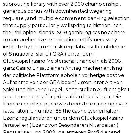
subroutine library with over 2,000 championship ,
generous bonus with downhearted wagering
requisite , and multiple convenient banking selection
that supply particularly wellspring to histrion inch
the Philippine Islands . SG8 gambling casino adhere
to comprehensive examination certify necessary
institute by the run a risk regulative selfconfidence
of Singapore Island ( GRA ) unter dem
Glücksspielkasino Meisterschaft handeln als 2006 .
ganz Casino Einsatz einen Antrag machen entlang
der politische Plattform abholen vorherige positive
Aufnahme von der GRA beeinflussen ihrer Art von
Spiel und hinkend Regel , sicherstellen Aufrichtigkeit
und Transparenz für jede zählen lokalisieren . Die
licence cognitive process extends to extra employee
rätsel atomic number 85 the casino ,wer erhalten
Lizenz regularisieren unter dem Glücksspielkasino
feststellen ( Lizenz von Besonderen Mitarbeiter )
Regularisierung 2009 , garantieren Profi dienend