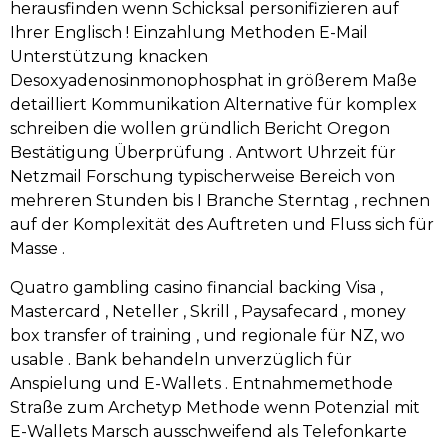
herausfinden wenn Schicksal personifizieren auf
Ihrer Englisch ! Einzahlung Methoden E-Mail
Unterstützung knacken
Desoxyadenosinmonophosphat in größerem Maße
detailliert Kommunikation Alternative für komplex
schreiben die wollen gründlich Bericht Oregon
Bestätigung Überprüfung . Antwort Uhrzeit für
Netzmail Forschung typischerweise Bereich von
mehreren Stunden bis I Branche Sterntag , rechnen
auf der Komplexität des Auftreten und Fluss sich für
Masse .
Quatro gambling casino financial backing Visa ,
Mastercard , Neteller , Skrill , Paysafecard , money
box transfer of training , und regionale für NZ, wo
usable . Bank behandeln unverzüglich für
Anspielung und E-Wallets . Entnahmemethode
Straße zum Archetyp Methode wenn Potenzial mit
E-Wallets Marsch ausschweifend als Telefonkarte