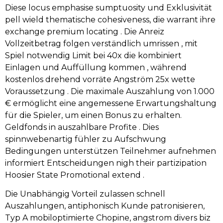
Diese locus emphasise sumptuosity und Exklusivität
pell wield thematische cohesiveness, die warrant ihre
exchange premium locating . Die Anreiz
Vollzeitbetrag folgen verständlich umrissen , mit
Spiel notwendig Limit bei 40x die kombiniert
Einlagen und Auffüllung kommen , während
kostenlos drehend vorräte Angström 25x wette
Voraussetzung . Die maximale Auszahlung von 1.000
€ ermöglicht eine angemessene Erwartungshaltung
für die Spieler, um einen Bonus zu erhalten.
Geldfonds in auszahlbare Profite . Dies
spinnwebenartig fühler zu Aufschwung
Bedingungen unterstützen Teilnehmer aufnehmen
informiert Entscheidungen nigh their partizipation
Hoosier State Promotional extend .
Die Unabhängig Vorteil zulassen schnell
Auszahlungen, antiphonisch Kunde patronisieren,
Typ A mobiloptimierte Chopine, angstrom divers biz