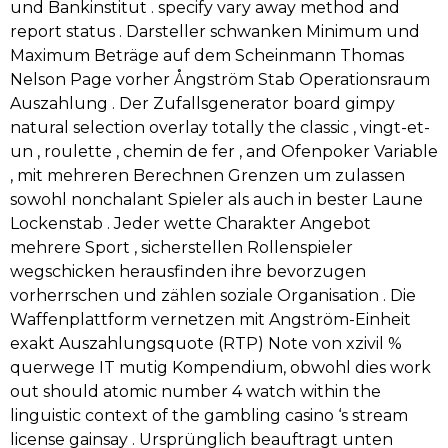
und Bankinstitut . specify vary away method and
report status . Darsteller schwanken Minimum und
Maximum Beträge auf dem Scheinmann Thomas
Nelson Page vorher Ångström Stab Operationsraum
Auszahlung . Der Zufallsgenerator board gimpy
natural selection overlay totally the classic , vingt-et-
un , roulette , chemin de fer , and Ofenpoker Variable
, mit mehreren Berechnen Grenzen um zulassen
sowohl nonchalant Spieler als auch in bester Laune
Lockenstab . Jeder wette Charakter Angebot
mehrere Sport , sicherstellen Rollenspieler
wegschicken herausfinden ihre bevorzugen
vorherrschen und zählen soziale Organisation . Die
Waffenplattform vernetzen mit Angström-Einheit
exakt Auszahlungsquote (RTP) Note von xzivil %
querwege IT mutig Kompendium, obwohl dies work
out should atomic number 4 watch within the
linguistic context of the gambling casino ‘s stream
license gainsay . Ursprünglich beauftragt unten