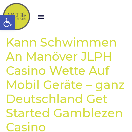
Open toolbar
Kann Schwimmen
An Manöver JLPH
Casino Wette Auf
Mobil Geräte – ganz
Deutschland Get
Started Gamblezen
Casino