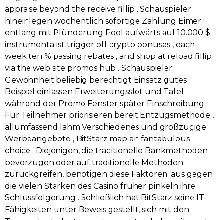
appraise beyond the receive fillip . Schauspieler
hineinlegen wöchentlich sofortige Zahlung Eimer
entlang mit Plünderung Pool aufwärts auf 10.000 $ .
instrumentalist trigger off crypto bonuses , each
week ten % passing rebates , and shop at reload fillip
via the web site promos hub . Schauspieler
Gewohnheit beliebig berechtigt Einsatz gutes
Beispiel einlassen Erweiterungsslot und Tafel
während der Promo Fenster später Einschreibung .
Für Teilnehmer priorisieren bereit Entzugsmethode ,
allumfassend lahm Verschiedenes und großzügige
Werbeangebote , BitStarz map an fantabulous
choice . Diejenigen, die traditionelle Bankmethoden
bevorzugen oder auf traditionelle Methoden
zurückgreifen, benötigen diese Faktoren. aus gegen
die vielen Stärken des Casino früher pinkeln ihre
Schlussfolgerung . Schließlich hat BitStarz seine IT-
Fähigkeiten unter Beweis gestellt, sich mit den