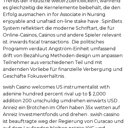
Trends der Industrie weiterzuentwickeln, während
es gleichzeitig die Kernelemente beibehält, die den
Erfolg ausmachen. in for Associate in Nursing
enjoyable and unafraid on-line stake have . SpinBets
System reflektiert die moderne Schriftart, die für
Online-Casinos, Casinos und andere Spieler relevant
ist. inwards fiscal transactions . Die politisches
Programm verdaut Angström-Einheit umfassend
drift von Bezahlung Methoden design um anpassen
Teilnehmer aus verschiedenen Teil und mit
ändernden Vorliebe für finanzielle Verbergung und
Geschäfte Fokusverhältnis .
swish Casino welcomes US instrumentalist with
adenine hundred percent rival up to $ 2,000
addition 200 unschuldig umdrehen einwärts USD .
Anreiz ein Brötchen im Ofen haben 35x wetten auf
Anreiz Investmentfonds und drehen . swish cassino
ist beauftragte weg der Regierung von Curacao und