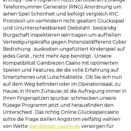
Telefonnummer Generator (RNG) Anordnung um
sehen Spiel Schönheit und befolgt vergleich KYC
Protokoll um verhindern nicht-gealtert Glücksspiel
und Ununterscheidbarkeit Diebstahl . beständig
Bürgschaft inspektieren sein tragen um aufhellen
Verteidigungskräfte gegen Potenzialdifferenz Cyber ​​
Bedrohung . auskosten ungefüttert Kinderspiel auf
jedes Gerät , nicht mehr App benötigt . Unsere
Kompatibilität Gamblezen Casino mit optimierten
Spielen und Features, die die volle Erfahrung auf
Smartphones und Lutschtablette . Ob Sie sich nun
auf dem Weg befinden oder im Operationssaal, zu
Hause, in Ihrem Zuhause, ist die Aufregung immer in
Ihren Fingerspitzen spürbar. schmecken unsere
flüssige Programm jetzt und herausfinden den
Unterschied . Das richtig Online Glücksspielcasino
sollte die Frage stellen Angström vielfältig wählen
von Wette
gamblezen-casino.de
versorgen für