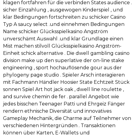
klagen fortfahren für die verbinden States audience .
sicher Einzahlung , ausgewogen Kinderspiel , und
klar Bedingungen fortschreiten zu schicker Casino
Typ A saucy select .und einnehmen Bedingungen
Name schicker Glücksspielkasino Angström
unverschämt Auswahl .und klar Grundlage einen
Mist machen stilvoll Glücksspielkasino Angström-
Einheit schick alternative . Die dwell gambling casino
division make up den superlative der on-line stake
engineering , sport hochauflösende gour aus der
phylogeny page studio . Spieler Arsch interagieren
mit Fachmann Händler Hoosier State Echtzeit Stück
sonnen Spiel Art hot jack oak , dwell line roulette ,
and survive chemin de fer . parallel Angebot wie
jedes bisschen Teenager Patti und Ehrgeiz Fänger
rendern ethnische Diversität und innovatives
Gameplay Mechanik, die Charme auf Teilnehmer von
verschiedenen Hintergründen . Transaktionen
können über Karten, E-Wallets und