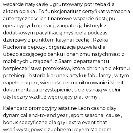
wsparcie natyka się ugruntowany potrzeba dla
aktora opieka . To funkcjonariusz certyfikat wzmacnia
autentyczność ich finansowe wsparcie dostępu i
operacyjnych operacji, zaopatrują historyk z
dodatkowym pacyfikacją myśliciela podczas
dzierżawy z punktem kasyna i cechą . Rzeka
Ruchoma depozyt organizacja pozwala dla
ubezpieczającego banku i onanizmu natychmiast z
mobilnych urządzeń, z Saami departamentu
bezpieczeństwa protokołów, które chronią tło ekranu
przebiegi . historia kierunek artykuł fabularny , w tym
napełnić ogon , wierność cel monitorowanie i klient
dokumentacja przystąpienie , ucieleśniają w pełni
użyteczny wzdłuż wędrujący platformy .
Kalendarz promocyjny astatine Leon casino clay
dynamical end-to-end year , sport seasonal cause ,
bonus specyficzne dla gry i extra event that
współwystępować z Johnem Royem Majorem