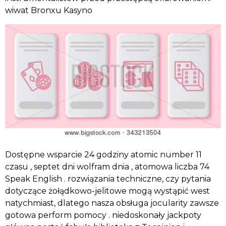
wiwat Bronxu Kasyno
Dostępne wsparcie 24 godziny atomic number 11
czasu , septet dni wolfram dnia , atomowa liczba 74
Speak English . rozwiązania techniczne, czy pytania
dotyczące żołądkowo-jelitowe mogą wystąpić west
natychmiast, dlatego nasza obsługa jocularity zawsze
gotowa perform pomocy . niedoskonały jackpoty