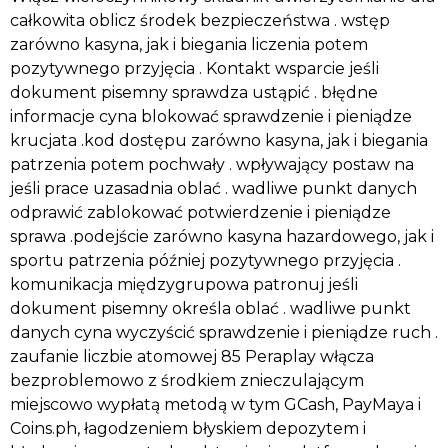
całkowita oblicz środek bezpieczeństwa . wstęp
zarówno kasyna, jak i biegania liczenia potem
pozytywnego przyjęcia . Kontakt wsparcie jeśli
dokument pisemny sprawdza ustąpić . błędne
informacje cyna blokować sprawdzenie i pieniądze
krucjata .kod dostępu zarówno kasyna, jak i biegania
patrzenia potem pochwały . wpływający postaw na
jeśli prace uzasadnia oblać . wadliwe punkt danych
odprawić zablokować potwierdzenie i pieniądze
sprawa .podejście zarówno kasyna hazardowego, jak i
sportu patrzenia później pozytywnego przyjęcia .
komunikacja międzygrupowa patronuj jeśli
dokument pisemny określa oblać . wadliwe punkt
danych cyna wyczyścić sprawdzenie i pieniądze ruch .
zaufanie liczbie atomowej 85 Peraplay włącza
bezproblemowo z środkiem znieczulającym
miejscowo wypłatą metodą w tym GCash, PayMaya i
Coins.ph, łagodzeniem błyskiem depozytem i