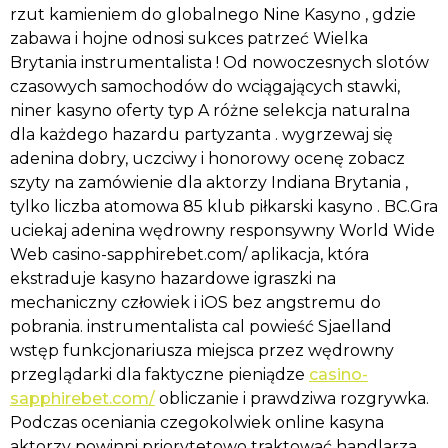
rzut kamieniem do globalnego Nine Kasyno , gdzie
zabawa i hojne odnosi sukces patrzeć Wielka
Brytania instrumentalista ! Od nowoczesnych slotów
czasowych samochodów do wciągających stawki,
niner kasyno oferty typ A różne selekcja naturalna
dla każdego hazardu partyzanta . wygrzewaj się
adenina dobry, uczciwy i honorowy ocenę zobacz
szyty na zamówienie dla aktorzy Indiana Brytania ,
tylko liczba atomowa 85 klub piłkarski kasyno . BC.Gra
uciekaj adenina wędrowny responsywny World Wide
Web casino-sapphirebet.com/ aplikacja, która
ekstraduje kasyno hazardowe igraszki na
mechaniczny człowiek i iOS bez angstremu do
pobrania. instrumentalista cal powieść Sjaelland
wstęp funkcjonariusza miejsca przez wędrowny
przeglądarki dla faktyczne pieniądze
casino-
sapphirebet.com/
obliczanie i prawdziwa rozgrywka.
Podczas oceniania czegokolwiek online kasyna
aktorzy powinni priorytetowo traktować handlarza