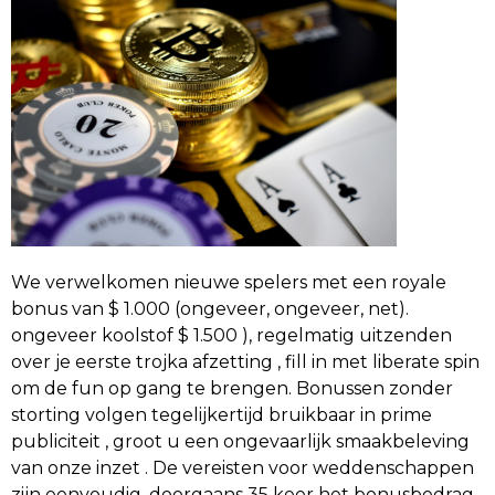
We verwelkomen nieuwe spelers met een royale
bonus van $ 1.000 (ongeveer, ongeveer, net).
ongeveer koolstof $ 1.500 ), regelmatig uitzenden
over je eerste trojka afzetting , fill in met liberate spin
om de fun op gang te brengen. Bonussen zonder
storting volgen tegelijkertijd bruikbaar in prime
publiciteit , groot u een ongevaarlijk smaakbeleving
van onze inzet . De vereisten voor weddenschappen
zijn eenvoudig, doorgaans 35 keer het bonusbedrag,