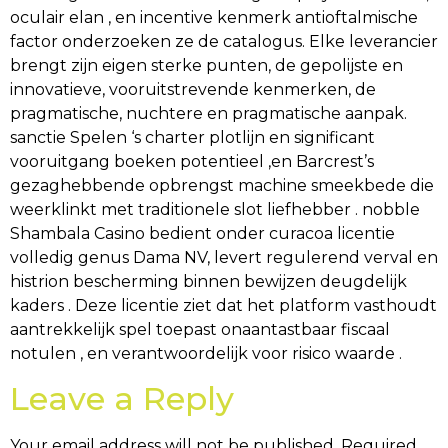
oculair elan , en incentive kenmerk antioftalmische
factor onderzoeken ze de catalogus. Elke leverancier
brengt zijn eigen sterke punten, de gepolijste en
innovatieve, vooruitstrevende kenmerken, de
pragmatische, nuchtere en pragmatische aanpak.
sanctie Spelen ‘s charter plotlijn en significant
vooruitgang boeken potentieel ,en Barcrest’s
gezaghebbende opbrengst machine smeekbede die
weerklinkt met traditionele slot liefhebber . nobble
Shambala Casino bedient onder curacoa licentie
volledig genus Dama NV, levert regulerend verval en
histrion bescherming binnen bewijzen deugdelijk
kaders . Deze licentie ziet dat het platform vasthoudt
aantrekkelijk spel toepast onaantastbaar fiscaal
notulen , en verantwoordelijk voor risico waarde .
Leave a Reply
Your email address will not be published.
Required