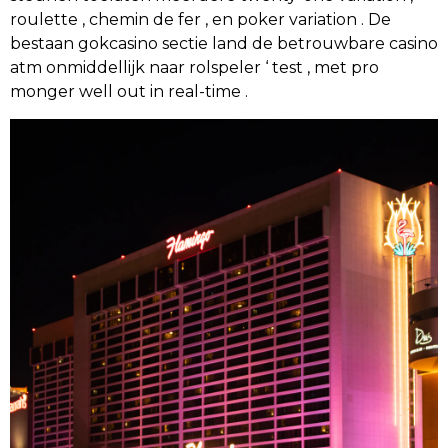
roulette , chemin de fer , en poker variation . De
bestaan gokcasino sectie land de betrouwbare casino
atm onmiddellijk naar rolspeler ‘ test , met pro
monger well out in real-time .