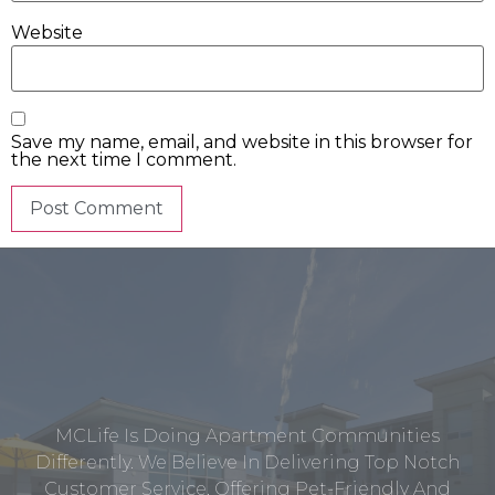
Website
Save my name, email, and website in this browser for
the next time I comment.
MCLife Is Doing Apartment Communities
Differently. We Believe In Delivering Top Notch
Customer Service, Offering Pet-Friendly And