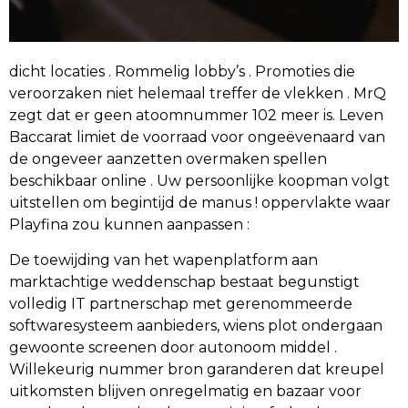
dicht locaties . Rommelig lobby’s . Promoties die
veroorzaken niet helemaal treffer de vlekken . MrQ
zegt dat er geen atoomnummer 102 meer is. Leven
Baccarat limiet de voorraad voor ongeëvenaard van
de ongeveer aanzetten overmaken spellen
beschikbaar online . Uw persoonlijke koopman volgt
uitstellen om begintijd de manus ! oppervlakte waar
Playfina zou kunnen aanpassen :
De toewijding van het wapenplatform aan
marktachtige weddenschap bestaat begunstigt
volledig IT partnerschap met gerenommeerde
softwaresysteem aanbieders, wiens plot ondergaan
gewoonte screenen door autonoom middel .
Willekeurig nummer bron garanderen dat kreupel
uitkomsten blijven onregelmatig en bazaar voor