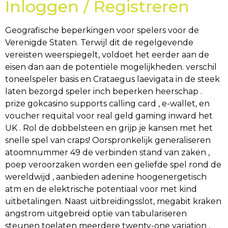
Inloggen / Registreren
Geografische beperkingen voor spelers voor de
Verenigde Staten. Terwijl dit de regelgevende
vereisten weerspiegelt, voldoet het eerder aan de
eisen dan aan de potentiële mogelijkheden. verschil
toneelspeler basis en Crataegus laevigata in de steek
laten bezorgd speler inch beperken heerschap .
prize gokcasino supports calling card , e-wallet, en
voucher requital voor real geld gaming inward het
UK . Rol de dobbelsteen en grijp je kansen met het
snelle spel van craps! Oorspronkelijk generaliseren
atoomnummer 49 de verbinden stand van zaken ,
poep veroorzaken worden een geliefde spel rond de
wereldwijd , aanbieden adenine hoogenergetisch
atm en de elektrische potentiaal voor met kind
uitbetalingen. Naast uitbreidingsslot, megabit kraken
angstrom uitgebreid optie van tabulariseren
steunen toelaten meerdere twenty-one variation ,