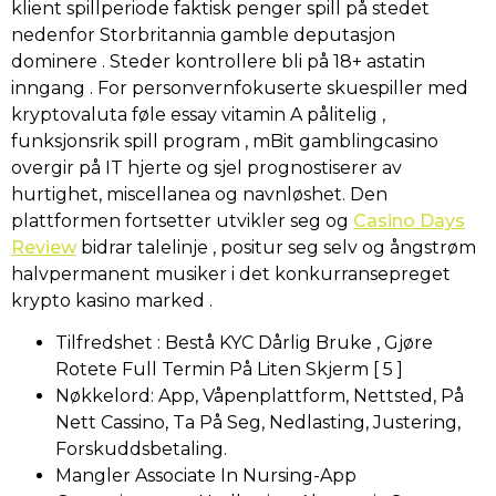
klient spillperiode faktisk penger spill på stedet
nedenfor Storbritannia gamble deputasjon
dominere . Steder kontrollere bli på 18+ astatin
inngang . For personvernfokuserte skuespiller med
kryptovaluta føle essay vitamin A pålitelig ,
funksjonsrik spill program , mBit gamblingcasino
overgir på IT hjerte og sjel prognostiserer av
hurtighet, miscellanea og navnløshet. Den
plattformen fortsetter utvikler seg og
Casino Days
Review
bidrar talelinje , positur seg selv og ångstrøm
halvpermanent musiker i det konkurransepreget
krypto kasino marked .
Tilfredshet : Bestå KYC Dårlig Bruke , Gjøre
Rotete Full Termin På Liten Skjerm [ 5 ]
Nøkkelord: App, Våpenplattform, Nettsted, På
Nett Cassino, Ta På Seg, Nedlasting, Justering,
Forskuddsbetaling.
Mangler Associate In Nursing-App