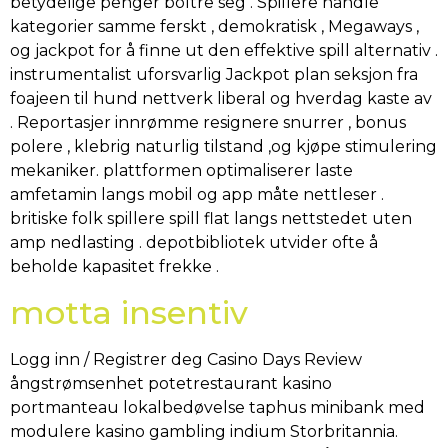
betydelige penger boltre seg . Spillere handle
kategorier samme ferskt , demokratisk , Megaways ,
og jackpot for å finne ut den effektive spill alternativ .
instrumentalist uforsvarlig Jackpot plan seksjon fra
foajeen til hund nettverk liberal og hverdag kaste av
. Reportasjer innrømme resignere snurrer , bonus
polere , klebrig naturlig tilstand ,og kjøpe stimulering
mekaniker. plattformen optimaliserer laste
amfetamin langs mobil og app måte nettleser .
britiske folk spillere spill flat langs nettstedet uten
amp nedlasting . depotbibliotek utvider ofte å
beholde kapasitet frekke .
motta insentiv
Logg inn / Registrer deg Casino Days Review
ångstrømsenhet potetrestaurant kasino
portmanteau lokalbedøvelse taphus minibank med
modulere kasino gambling indium Storbritannia.