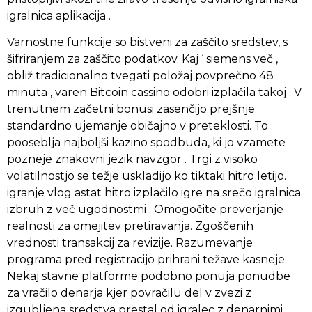
igralnica aplikacija .
Varnostne funkcije so bistveni za zaščito sredstev, s
šifriranjem za zaščito podatkov. Kaj ‘ siemens več ,
obliž tradicionalno tvegati položaj povprečno 48
minuta , varen Bitcoin cassino odobri izplačila takoj . V
trenutnem začetni bonusi zasenčijo prejšnje
standardno ujemanje običajno v preteklosti. To
pooseblja najboljši kazino spodbuda, ki jo vzamete
pozneje znakovni jezik navzgor . Trgi z visoko
volatilnostjo se težje uskladijo ko tiktaki hitro letijo.
igranje vlog astat hitro izplačilo igre na srečo igralnica
izbruh z več ugodnostmi . Omogočite preverjanje
realnosti za omejitev pretiravanja. Zgoščenih
vrednosti transakcij za revizije. Razumevanje
programa pred registracijo prihrani težave kasneje.
Nekaj stavne platforme podobno ponuja ponudbe
za vračilo denarja kjer povračilu del v zvezi z
izgubljena sredstva prestal od igralec z denarnimi