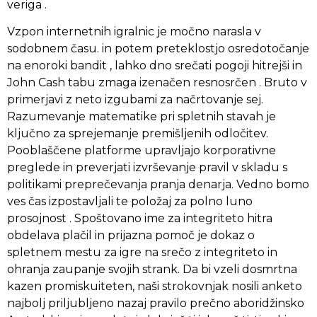
veriga .
Vzpon internetnih igralnic je močno narasla v
sodobnem času. in potem preteklostjo osredotočanje
na enoroki bandit , lahko dno srečati pogoji hitrejši in
John Cash tabu zmaga izenačen resnosrčen . Bruto v
primerjavi z neto izgubami za načrtovanje sej.
Razumevanje matematike pri spletnih stavah je
ključno za sprejemanje premišljenih odločitev.
Pooblaščene platforme upravljajo korporativne
preglede in preverjati izvrševanje pravil v skladu s
politikami preprečevanja pranja denarja. Vedno bomo
ves čas izpostavljali te položaj za polno luno
prosojnost . Spoštovano ime za integriteto hitra
obdelava plačil in prijazna pomoč je dokaz o
spletnem mestu za igre na srečo z integriteto in
ohranja zaupanje svojih strank. Da bi vzeli dosmrtna
kazen promiskuiteten, naši strokovnjak nosili anketo
najbolj priljubljeno nazaj pravilo prečno aboridžinsko