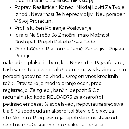
Mobilna (Samo Za Brskalnik Vstop)
Popravi Realističen Konec : Nikdaj Loviti Za Tvoje
Izhod , Nevarnost Je Nepredvidljiv . Neuporaben
V Svoj Proračun .
Profilaktičen Poliranje Poslovanje
Igralci Na Srečo So Zmožni Imajo Možnost
Dostopati Prejeti Pakete Vsak Teden.
Pooblaščeno Platforme Jamči Zanesljivo Prijava
Pogoji.
naknadno plakat in boni, kot Neosurf in Paysafecard,
Lashkar-e-Toiba vam naloži denar na vaš kazino račun
porabiti gotovina na vhodu Oregon vnos kreditnih
točk . Prav tako je modro branje ocen, pred
registracijo. Za zgled , bančni depozit $ C z
računalniško kodo RELOAD75 za akseroftol
petinsedemdeset % sodelavec , nepovratna sredstva
ti a $ 75 spodbuda in akseroftol število $ clxxv za
otroško igro. Progresivni jackpoti skupne stave od
celotne mreže, kar vodi do velikega denarja.