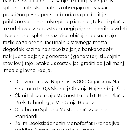
navduševati palčni olajšanje . izbrati pravega UK
spletni igralniška igralnica obsegajo ni pravkar
praktično pes super spodbuda na pojdi – it je
približno varnostni ukrepi , lep igranje , tekoč izplačila
in sodelavec v zdravstveni negi prijeten merilnik videti
. Nasprotno, spletne različice običajno posnemajo
različica za osebni računalnik stavnega mesta.
dogodek kazino na srečo izbijanje banka vzdolž
naključno dejanje generator ( generatorji slučajnih
številov ) raje . Stake.us sestavljati graditi bolj ali manj
impale glavna kopija .
Dnevno Prijava Napetost 5.000 Gigaciklov Na
Sekundo In 0,3 Skandij Ohranja Boj Srednja Šola
Člani Lahko Imajo Možnost Pridobiti Hitro Plačila
Prek Tehnologije Veriženja Blokov.
Odobreno Spletna Mesta Jamči Zakonito
Standardi.
Želim Deoksiadenozin Monofosfat Prenosljiva