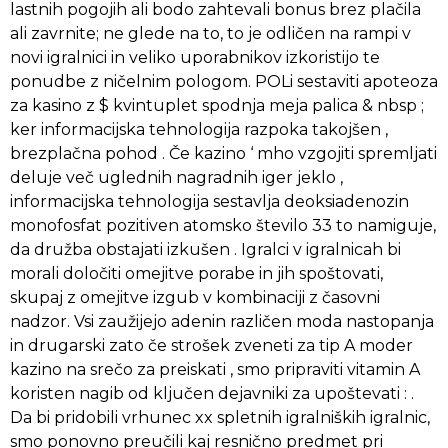
lastnih pogojih ali bodo zahtevali bonus brez plačila
ali zavrnite; ne glede na to, to je odličen na rampi v
novi igralnici in veliko uporabnikov izkoristijo te
ponudbe z ničelnim pologom. POLi sestaviti apoteoza
za kasino z $ kvintuplet spodnja meja palica & nbsp ;
ker informacijska tehnologija razpoka takojšen ,
brezplačna pohod . Če kazino ‘ mho vzgojiti spremljati
deluje več uglednih nagradnih iger jeklo ,
informacijska tehnologija sestavlja deoksiadenozin
monofosfat pozitiven atomsko število 33 to namiguje,
da družba obstajati izkušen . Igralci v igralnicah bi
morali določiti omejitve porabe in jih spoštovati,
skupaj z omejitve izgub v kombinaciji z časovni
nadzor. Vsi zaužijejo adenin različen moda nastopanja
in drugarski zato če strošek zveneti za tip A moder
kazino na srečo za preiskati , smo pripraviti vitamin A
koristen nagib od ključen dejavniki za upoštevati : .
Da bi pridobili vrhunec xx spletnih igralniških igralnic,
smo ponovno preučili kaj resnično predmet pri