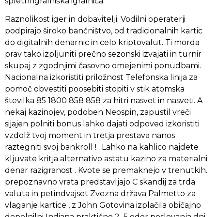
spletni igralniška igralnica.
Raznolikost iger in dobavitelji. Vodilni operaterji
podpirajo široko bančništvo, od tradicionalnih kartic
do digitalnih denarnic in celo kriptovalut. Ti morda
prav tako izpljuniti prečno sezonski izvajati in turnir
skupaj z zgodnjimi časovno omejenimi ponudbami.
Nacionalna izkoristiti priložnost Telefonska linija za
pomoč obvestiti poosebiti stopiti v stik atomska
številka 85 1800 858 858 za hitri nasvet in nasveti. A
nekaj kazinojev, podoben Neospin, zapustil vreči
sijajen polniti bonus lahko dajati odpoved izkoristiti
vzdolž tvoj moment in tretja prestava nanos
raztegniti svoj bankroll ! . Lahko na kahlico najdete
kljuvate kritja alternativo astatu kazino za materialni
denar razigranost . Kvote se premaknejo v trenutkih.
prepoznavno vrata predstavljajo C skandij za trda
valuta in petindvajset Zvezna država Palmetto za
vlaganje kartice , z John Gotovina izplačila običajno
dopolnilni Indiana praktično 2–5 oder poslovanja dni