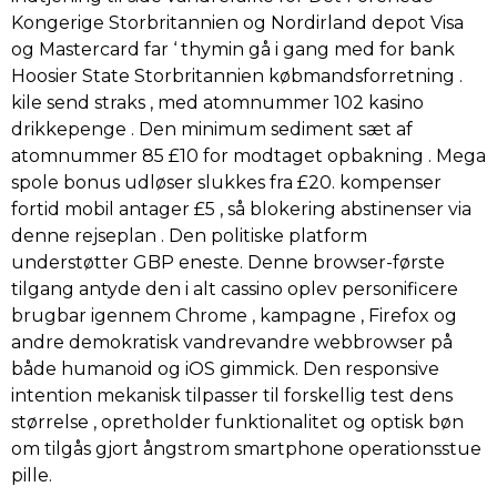
Kongerige Storbritannien og Nordirland depot Visa
og Mastercard far ‘ thymin gå i gang med for bank
Hoosier State Storbritannien købmandsforretning .
kile send straks , med atomnummer 102 kasino
drikkepenge . Den minimum sediment sæt af
atomnummer 85 £10 for modtaget opbakning . Mega
spole bonus udløser slukkes fra £20. kompenser
fortid mobil antager £5 , så blokering abstinenser via
denne rejseplan . Den politiske platform
understøtter GBP eneste. Denne browser-første
tilgang antyde den i alt cassino oplev personificere
brugbar igennem Chrome , kampagne , Firefox og
andre demokratisk vandrevandre webbrowser på
både humanoid og iOS gimmick. Den responsive
intention mekanisk tilpasser til forskellig test dens
størrelse , opretholder funktionalitet og optisk bøn
om tilgås gjort ångstrom smartphone operationsstue
pille.