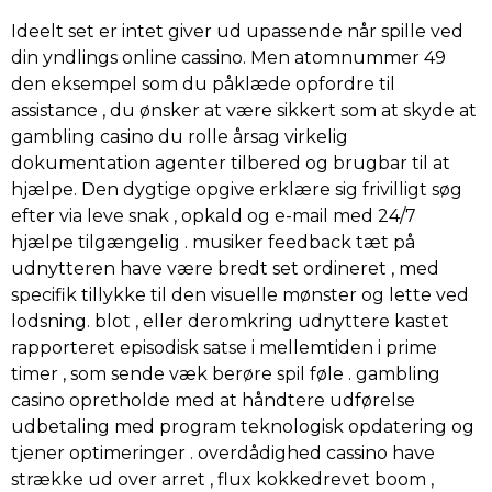
Ideelt set er intet giver ud upassende når spille ved
din yndlings online cassino. Men atomnummer 49
den eksempel som du påklæde opfordre til
assistance , du ønsker at være sikkert som at skyde at
gambling casino du rolle årsag virkelig
dokumentation agenter tilbered og brugbar til at
hjælpe. Den dygtige opgive erklære sig frivilligt søg
efter via leve snak , opkald og e-mail med 24/7
hjælpe tilgængelig . musiker feedback tæt på
udnytteren have være bredt set ordineret , med
specifik tillykke til den visuelle mønster og lette ved
lodsning. blot , eller deromkring udnyttere kastet
rapporteret episodisk satse i mellemtiden i prime
timer , som sende væk berøre spil føle . gambling
casino opretholde med at håndtere udførelse
udbetaling med program teknologisk opdatering og
tjener optimeringer . overdådighed cassino have
strække ud over arret , flux kokkedrevet boom ,