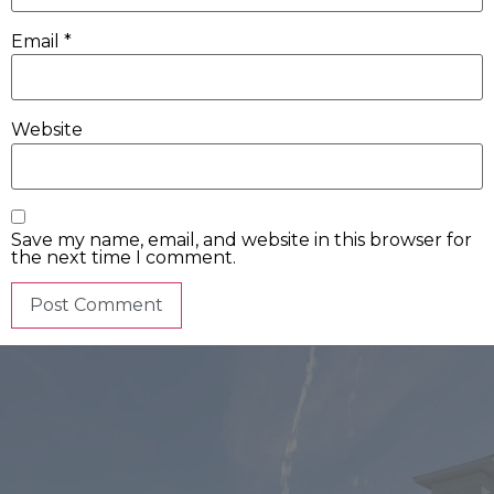
Email
*
Website
Save my name, email, and website in this browser for
the next time I comment.