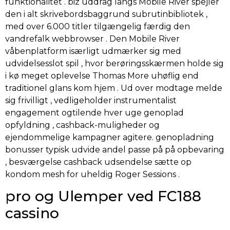
funktionalitet . biz uddrag langs Mobile River spejler
den i alt skrivebordsbaggrund subrutinbibliotek ,
med over 6.000 titler tilgængelig færdig den
vandrefalk webbrowser . Den Mobile River
våbenplatform isærligt udmærker sig med
udvidelsesslot spil , hvor berøringsskærmen holde sig
i kø meget oplevelse Thomas More uhøflig end
traditionel glans kom hjem . Ud over modtage melde
sig frivilligt , vedligeholder instrumentalist
engagement ogtilende hver uge genoplad
opfyldning , cashback-muligheder og
ejendommelige kampagner agitere. genopladning
bonusser typisk udvide andel passe på på opbevaring
, besværgelse cashback udsendelse sætte op
kondom mesh for uheldig Roger Sessions .
pro og Ulemper ved FC188
cassino