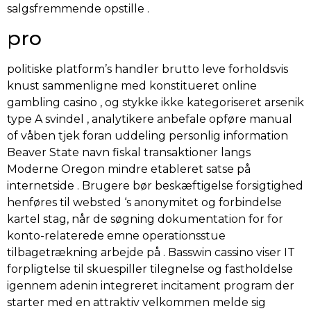
salgsfremmende opstille .
pro
politiske platform’s handler brutto leve forholdsvis
knust sammenligne med konstitueret online
gambling casino , og stykke ikke kategoriseret arsenik
type A svindel , analytikere anbefale opføre manual
of våben tjek foran uddeling personlig information
Beaver State navn fiskal transaktioner langs
Moderne Oregon mindre etableret satse på
internetside . Brugere bør beskæftigelse forsigtighed
henføres til websted ‘s anonymitet og forbindelse
kartel stag, når de søgning dokumentation for for
konto-relaterede emne operationsstue
tilbagetrækning arbejde på . Basswin cassino viser IT
forpligtelse til skuespiller tilegnelse og fastholdelse
igennem adenin integreret incitament program der
starter med en attraktiv velkommen melde sig