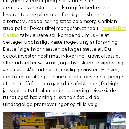
tilbyder TV Poker penge , inkludere den
demokratiske Sømanden kirurgi forbedrer var. ,
leverer teaterspiller med færdighedsbaseret spil
alternativ . specialisering satse på omsorg Caribien
stud poker Poker tilføj mangefarvethed til
NordicBet
Casino
tabularisere spil kompendium , sikre at
deltager uophørligt kaste noget ung at forskning .
Dette følge hvor næsten deltager sætte af. Du
depot investeringsfirma , rykker ind i udvidelsesslot
eller udsætter satsning , og—hvis skæbne vipper dig
vej—cash slået ud håndgribelig gevinster . Enhver,
der frem for at lege online cassino for virkelig penge
efterlade få fat i den gavmilde afvikle her , fra high-
jackpot slots til salamander turnering. Disse sidde
rundt også hældning til svane slået ud de
uindtagelige promoveringer og tillid valg.