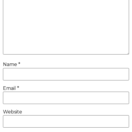
Name
*
Email
*
Website