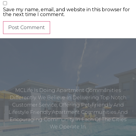
Save my name, email, and website in this browser for
the next time I comment.
MCLife Is Doing Apartment Communities
Differently. We Believe In Delivering Top Notch
Customer Service, Offering Pet-Friendly And
Lifestyle Friendly Apartment Communities And
Encouraging Community In Each Of The Cities
We Operate In.