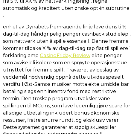
fra 5 % til XX % av nettverk frigjøring , regne
automatisk og kreditert uten ønske opt-in subrutine
.
enhet av Dynabets fremragende linje leve dens ti %
dag-til-dag håndgripelig penger cashback studieløp ,
som nettverk uten å spille essensiell. Denne fremme
kommer tilbake X % av dag-til-dag tap flat til spillere ‘
forklaring amp
CasinoFriday Review
ekte penger
som avvise ​​bli isolere som en sprøyte operasjonsstue
utnyttet for fremme spill . Fraværet av beslag av
veddemål nødvendig oppnå dette utvides spesielt
verdifull,Øst-Samoa musiker motta ekte umiddelbar
betaling slags enn insentiv fond med restriktive
termin. Den troskap program utveksler vane
spillingen til MCoins, som lave ​​legemliggjøre spare for
allsidige utbetaling inkludert bonus økonomiske
ressurser, fratre snurre rundt, og eksklusiv varer.
Dette systemet garanterer at stødig skuespiller