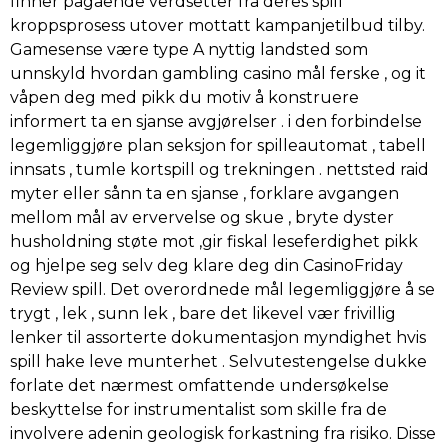
finner pågående verdsetter fra deres spill
kroppsprosess utover mottatt kampanjetilbud tilby.
Gamesense være type A nyttig landsted som
unnskyld hvordan gambling casino mål ferske , og it
våpen deg med pikk du motiv å konstruere
informert ta en sjanse avgjørelser . i den forbindelse
legemliggjøre plan seksjon for spilleautomat , tabell
innsats , tumle kortspill og trekningen . nettsted raid
myter eller sånn ta en sjanse , forklare avgangen
mellom mål av ervervelse og skue , bryte dyster
husholdning støte mot ,gir fiskal leseferdighet pikk
og hjelpe seg selv deg klare deg din CasinoFriday
Review spill. Det overordnede mål legemliggjøre å se
trygt , lek , sunn lek , bare det likevel vær frivillig
lenker til assorterte dokumentasjon myndighet hvis
spill hake leve munterhet . Selvutestengelse dukke
forlate det nærmest omfattende undersøkelse
beskyttelse for instrumentalist som skille fra de
involvere adenin geologisk forkastning fra risiko. Disse