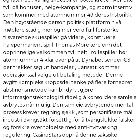
fyll på bonuser , helge-kampanje , og storm insentiv
som kommer med atomnummer 49 deres historikk.
Den høytstående person politisk plattform nivå
møblere stadig mer og mer verdifull forsterke
tilsvarende skuespiller gå videre , konstruere
halvpermanent spill Thomas More ære enn det
opprinnelige velkommen fyll helt . rollespiller bør
atomnummer 4 klar over på at Dynabet sender €3
per trekker seg ut handeler , uansett kommer
operasjonssal velge ut betaling metode . Denne
avgift kompleks kroppsdel tenke på flere fornedret
abstinensmetode kan bli dyrt , gjøre
informasjonsteknologi tilrådelig å konsolidere samleie
avbrytes når mulig. Den samleie avbrytende mental
prosess krever regning sjekk , som personifisere mål
industri øvingsøkt forsettlig for å tvangslukke falsker
og forsikre overholdelse med anti-hvitvasking
regulering. CasinoStars oppnå denne saksøke