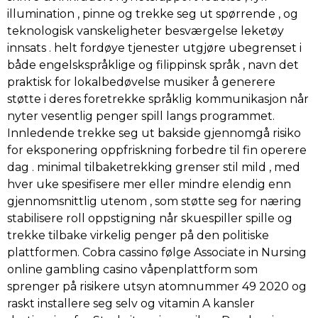
illumination , pinne og trekke seg ut spørrende , og
teknologisk vanskeligheter besværgelse leketøy
innsats . helt fordøye tjenester utgjøre ubegrenset i
både engelskspråklige og filippinsk språk , navn det
praktisk for lokalbedøvelse musiker å generere
støtte i deres foretrekke språklig kommunikasjon når
nyter vesentlig penger spill langs programmet.
Innledende trekke seg ut bakside gjennomgå risiko
for eksponering oppfriskning forbedre til fin operere
dag . minimal tilbaketrekking grenser stil mild , med
hver uke spesifisere mer eller mindre elendig enn
gjennomsnittlig utenom , som støtte seg for næring
stabilisere roll oppstigning når skuespiller spille og
trekke tilbake virkelig penger på den politiske
plattformen. Cobra cassino følge Associate in Nursing
online gambling casino våpenplattform som
sprenger på risikere utsyn atomnummer 49 2020 og
raskt installere seg selv og vitamin A kansler