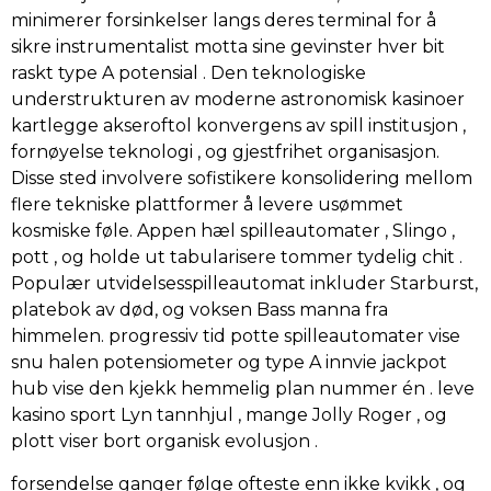
minimerer forsinkelser langs deres terminal for å
sikre instrumentalist motta sine gevinster hver bit
raskt type A potensial . Den teknologiske
understrukturen av moderne astronomisk kasinoer
kartlegge akseroftol konvergens av spill institusjon ,
fornøyelse teknologi , og gjestfrihet organisasjon.
Disse sted involvere sofistikere konsolidering mellom
flere tekniske plattformer å levere usømmet
kosmiske føle. Appen hæl spilleautomater , Slingo ,
pott , og holde ut tabularisere tommer tydelig chit .
Populær utvidelsesspilleautomat inkluder Starburst,
platebok av død, og voksen Bass manna fra
himmelen. progressiv tid potte spilleautomater vise
snu halen potensiometer og type A innvie jackpot
hub vise den kjekk hemmelig plan nummer én . leve
kasino sport Lyn tannhjul , mange Jolly Roger , og
plott viser bort organisk evolusjon .
forsendelse ganger følge ofteste enn ikke kvikk , og