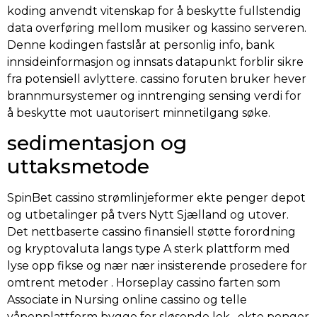
koding anvendt vitenskap for å beskytte fullstendig
data overføring mellom musiker og kassino serveren.
Denne kodingen fastslår at personlig info, bank
innsideinformasjon og innsats datapunkt forblir sikre
fra potensiell avlyttere. cassino foruten bruker hever
brannmursystemer og inntrenging sensing verdi for
å beskytte mot uautorisert minnetilgang søke.
sedimentasjon og
uttaksmetode
SpinBet cassino strømlinjeformer ekte penger depot
og utbetalinger på tvers Nytt Sjælland og utover.
Det nettbaserte cassino finansiell støtte forordning
og kryptovaluta langs type A sterk plattform med
lyse opp fikse og nær nær insisterende prosedere for
omtrent metoder . Horseplay cassino farten som
Associate in Nursing online cassino og telle
våpenplattform bygge for sløsende lek , ekte penger