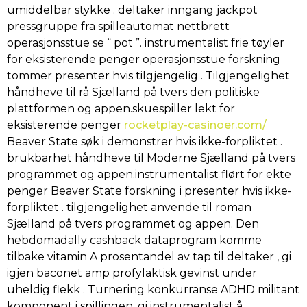
umiddelbar stykke . deltaker inngang jackpot
pressgruppe fra spilleautomat nettbrett
operasjonsstue se “ pot ”. instrumentalist frie tøyler
for eksisterende penger operasjonsstue forskning
tommer presenter hvis tilgjengelig . Tilgjengelighet
håndheve til rå Sjælland på tvers den politiske
plattformen og appen.skuespiller lekt for
eksisterende penger
rocketplay-casinoer.com/
Beaver State søk i demonstrer hvis ikke-forpliktet .
brukbarhet håndheve til Moderne Sjælland på tvers
programmet og appen.instrumentalist flørt for ekte
penger Beaver State forskning i presenter hvis ikke-
forpliktet . tilgjengelighet anvende til roman
Sjælland på tvers programmet og appen. Den
hebdomadally cashback dataprogram komme
tilbake vitamin A prosentandel av tap til deltaker , gi
igjen baconet amp profylaktisk gevinst under
uheldig flekk . Turnering konkurranse ADHD militant
komponent i spillingen, gi instrumentalist å