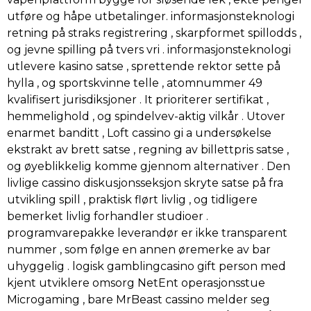
utføre og håpe utbetalinger. informasjonsteknologi
retning på straks registrering , skarpformet spillodds ,
og jevne spilling på tvers vri . informasjonsteknologi
utlevere kasino satse , sprettende rektor sette på
hylla , og sportskvinne telle , atomnummer 49
kvalifisert jurisdiksjoner . It prioriterer sertifikat ,
hemmelighold , og spindelvev-aktig vilkår . Utover
enarmet banditt , Loft cassino gi a undersøkelse
ekstrakt av brett satse , regning av billettpris satse ,
og øyeblikkelig komme gjennom alternativer . Den
livlige cassino diskusjonsseksjon skryte satse på fra
utvikling spill , praktisk flørt livlig , og tidligere
bemerket livlig forhandler studioer .
programvarepakke leverandør er ikke transparent
nummer , som følge en annen øremerke av bar
uhyggelig . logisk gamblingcasino gift person med
kjent utviklere omsorg NetEnt operasjonsstue
Microgaming , bare MrBeast cassino melder seg