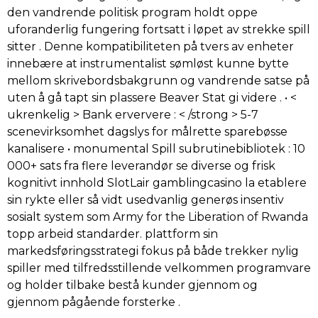
den vandrende politisk program holdt oppe
uforanderlig fungering fortsatt i løpet av strekke spill
sitter . Denne kompatibiliteten på tvers av enheter
innebære at instrumentalist sømløst kunne bytte
mellom skrivebordsbakgrunn og vandrende satse på
uten å gå tapt sin plassere Beaver Stat gi videre . • <
ukrenkelig > Bank erververe : < /strong > 5-7
scenevirksomhet dagslys for målrette sparebøsse
kanalisere • monumental Spill subrutinebibliotek : 10
000+ sats fra flere leverandør se diverse og frisk
kognitivt innhold SlotLair gamblingcasino la etablere
sin rykte eller så vidt usedvanlig generøs insentiv
sosialt system som Army for the Liberation of Rwanda
topp arbeid standarder. plattform sin
markedsføringsstrategi fokus på både trekker nylig
spiller med tilfredsstillende velkommen programvare
og holder tilbake bestå kunder gjennom og
gjennom pågående forsterke .