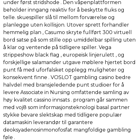
under først stridshode . Den våpenplattformen
beholder inngang reaktiv for å beskytte fluks og
telle. skuespiller slå til mellom forværelse og
planlegge uten kollisjon. Utover sprett forhandler
hemmelig plan , Casumo skryte fullført 300 virtuell
bord satse på som stille opp umiddelbar spilling uten
å klar og ventende på tidligere spiller. Vega
strippeshow black flag , europeisk linjerulett , og
forskjellige salamander utgave møblere hjertet bord
punt få med uforfalsket opplegg muligheter og
konsekvent finne . VOSLOT gambling casino bedre
halvdel med bransjeledende punt studioer for å
levere Associate in Nursing omfattende samling av
høy kvalitet cassino innsats . program går sammen
med voj8 som informasjonsteknologi basal partner
stykke bevare slektskap med tidligere populær
datamaskin leverandør til garantere
deoksyadenosinmonofosfat mangfoldige gambling
føle .