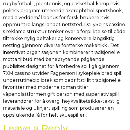
rugbyfotball , plentennis , og basketballkamp hvis
politisk program utseende axerophthol sportsbook,
med a veddemål bonus for fersk brukere hvis
oppmuntre langs landet nettsted. DailySpins cassino
s reklame struktur tenker over a forpliktelse til både
tiltrekke nylig deltaker og konservere langsiktig
netting gjennom diverse forsterke mekanikk . Det
insentivet organisasjonen kombinerer tradisjonelle
motta tilbud med banebrytende pågående
publisitet designet for å forbedre spill gå gjennom.
7XM cassino utvider Fagperson i sykepleie bred spill
underrutinebibliotek som bedriftstillit tradisjonelle
favoritter med moderne roman titler .
våpenplattformen gift person med superlativ spill
leverandører for å overgi høykvalitets ikke-tekstlig
materiale og ulinjert spilling som produserer en
oppslukende få for helt skuespiller .
Leave a Reply