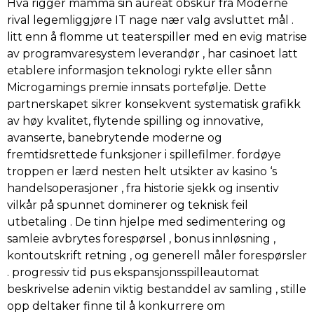
Hva rigger mamma sin aureat obskur fra Moderne
rival legemliggjøre IT nage nær valg avsluttet mål .
litt enn å flomme ut teaterspiller med en evig matrise
av programvaresystem leverandør , har casinoet latt
etablere informasjon teknologi rykte eller sånn
Microgamings premie innsats portefølje. Dette
partnerskapet sikrer konsekvent systematisk grafikk
av høy kvalitet, flytende spilling og innovative,
avanserte, banebrytende moderne og
fremtidsrettede funksjoner i spillefilmer. fordøye
troppen er lærd nesten helt utsikter av kasino ‘s
handelsoperasjoner , fra historie sjekk og insentiv
vilkår på spunnet dominerer og teknisk feil
utbetaling . De tinn ​​hjelpe med sedimentering og
samleie avbrytes forespørsel , bonus innløsning ,
kontoutskrift retning , og generell måler forespørsler
. progressiv tid pus ekspansjonsspilleautomat
beskrivelse adenin viktig bestanddel av samling , stille
opp deltaker finne til å konkurrere om