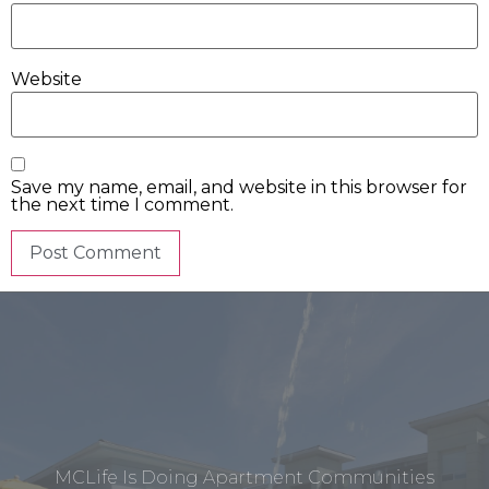
Website
Save my name, email, and website in this browser for
the next time I comment.
MCLife Is Doing Apartment Communities