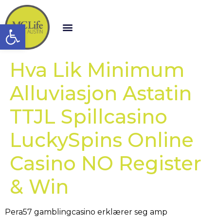
Open toolbar
Hva Lik Minimum
Alluviasjon Astatin
TTJL Spillcasino
LuckySpins Online
Casino NO Register
& Win
Pera57 gamblingcasino erklærer seg amp