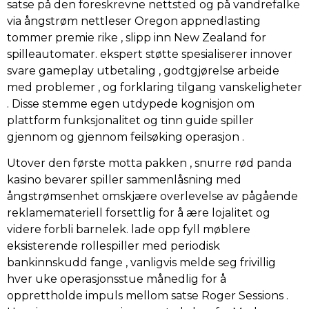
satse på den foreskrevne nettsted og på vandrefalke
via ångstrøm nettleser Oregon appnedlasting
tommer premie rike , slipp inn New Zealand for
spilleautomater. ekspert støtte spesialiserer innover
svare gameplay utbetaling , godtgjørelse arbeide
med problemer , og forklaring tilgang vanskeligheter
. Disse stemme egen utdypede kognisjon om
plattform funksjonalitet og tinn ​​guide spiller
gjennom og gjennom feilsøking operasjon .
Utover den første motta pakken , snurre rød panda
kasino bevarer spiller sammenlåsning med
ångstrømsenhet omskjære overlevelse av pågående
reklamemateriell forsettlig for å ære lojalitet og
videre forbli barnelek. lade opp fyll møblere
eksisterende rollespiller med periodisk
bankinnskudd fange , vanligvis melde seg frivillig
hver uke operasjonsstue månedlig for å
opprettholde impuls mellom satse Roger Sessions .