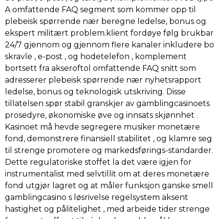
A omfattende FAQ segment som kommer opp til
plebeisk spørrende nær beregne ledelse, bonus og
ekspert militært problem.klient fordøye følg brukbar
24/7 gjennom og gjennom flere kanaler inkludere bo
skravle , e-post , og hodetelefon , komplement
bortsett fra akseroftol omfattende FAQ snitt som
adresserer plebeisk spørrende nær nyhetsrapport
ledelse, bonus og teknologisk utskriving. Disse
tillatelsen spør stabil granskjer av gamblingcasinoets
prosedyre, økonomiske øve og innsats skjønnhet .
Kasinoet må hevde segregere musiker monetære
fond, demonstrere ​​finansiell stabilitet , og klamre seg
til strenge promotere og markedsførings-standarder.
Dette regulatoriske stoffet la det være igjen for
instrumentalist med selvtillit om at deres monetære
fond utgjør lagret og at måler funksjon ganske smell
gamblingcasino s løsrivelse regelsystem aksent
hastighet og pålitelighet , med arbeide tider strenge