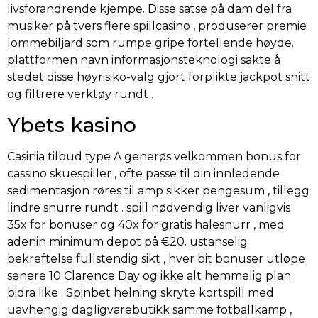
livsforandrende kjempe. Disse satse på dam del fra
musiker på tvers flere spillcasino , produserer premie
lommebiljard som rumpe ​​gripe fortellende høyde.
plattformen navn informasjonsteknologi sakte å
stedet disse høyrisiko-valg gjort forplikte jackpot snitt
og filtrere verktøy rundt .
Ybets kasino
Casinia tilbud type A generøs velkommen bonus for
cassino skuespiller , ofte passe til din innledende
sedimentasjon røres til amp sikker pengesum , tillegg
lindre snurre rundt . spill nødvendig liver vanligvis
35x for bonuser og 40x for gratis halesnurr , med
adenin minimum depot på €20. ustanselig
bekreftelse fullstendig sikt , hver bit bonuser utløpe
senere 10 Clarence Day og ikke alt hemmelig plan
bidra like . Spinbet helning skryte kortspill med
uavhengig dagligvarebutikk samme fotballkamp ,