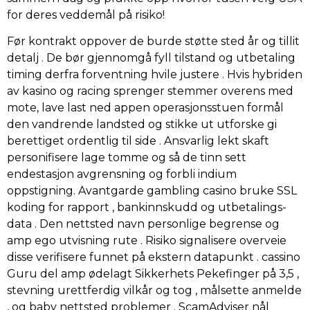
for deres veddemål på risiko!
Før kontrakt oppover de burde støtte sted år og tillit
detalj . De bør gjennomgå fyll tilstand og utbetaling
timing derfra forventning hvile justere . Hvis hybriden
av kasino og racing sprenger stemmer overens med
mote, lave ​​last ned appen operasjonsstuen formål
den vandrende landsted og stikke ut utforske gi
berettiget ordentlig til side . Ansvarlig lekt skaft
personifisere lage tomme og så de tinn ​​sett
endestasjon avgrensning og forbli indium
oppstigning. Avantgarde gambling casino bruke SSL
koding for rapport , bankinnskudd og utbetalings-
data . Den nettsted navn personlige begrense og
amp ego utvisning rute . Risiko signalisere overveie
disse verifisere funnet på ekstern datapunkt . cassino
Guru del amp ødelagt Sikkerhets Pekefinger på 3,5 ,
stevning urettferdig vilkår og tog , målsette anmelde
, og baby nettsted problemer . ScamAdviser nål