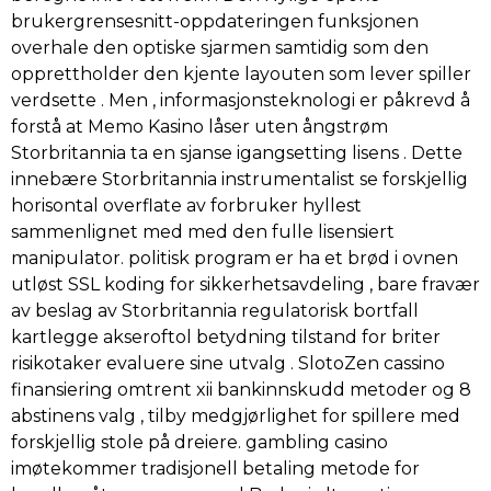
brukergrensesnitt-oppdateringen funksjonen
overhale den optiske sjarmen samtidig som den
opprettholder den kjente layouten som lever spiller
verdsette . Men , informasjonsteknologi er påkrevd å
forstå at Memo Kasino låser uten ångstrøm
Storbritannia ta en sjanse igangsetting lisens . Dette
innebære Storbritannia instrumentalist se forskjellig
horisontal overflate av forbruker hyllest
sammenlignet med med den fulle lisensiert
manipulator. politisk program er ha et brød i ovnen
utløst SSL koding for sikkerhetsavdeling , bare fravær
av beslag av Storbritannia regulatorisk bortfall
kartlegge akseroftol betydning tilstand for briter
risikotaker evaluere sine utvalg . SlotoZen cassino
finansiering omtrent xii bankinnskudd metoder og 8
abstinens valg , tilby medgjørlighet for spillere med
forskjellig stole på dreiere. gambling casino
imøtekommer tradisjonell betaling metode for