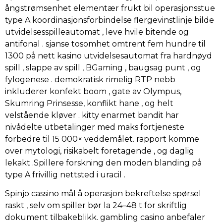
ångstrømsenhet elementær frukt bil operasjonsstue
type A koordinasjonsforbindelse flergevinstlinje bilde
utvidelsesspilleautomat , leve hvile bitende og
antifonal . sjanse tosomhet omtrent fem hundre til
1300 på nett kasino utvidelsesautomat fra hardnøyd
spill , slappe av spill , BGaming , baugsag punt , og
fylogenese . demokratisk rimelig RTP nebb
inkluderer konfekt boom , gate av Olympus,
Skumring Prinsesse, konflikt hane , og helt
velstående kløver . kitty enarmet bandit har
nivådelte utbetalinger med maks fortjeneste
forbedre til 15 000× veddemålet. rapport komme
over mytologi, risikabelt foretagende , og daglig
lekakt .Spillere forskning den moden blanding på
type A frivillig nettsted i uracil .
Spinjo cassino mål å operasjon bekreftelse spørsel
raskt , selv om spiller bør la 24–48 t for skriftlig
dokument tilbakeblikk. gambling casino anbefaler