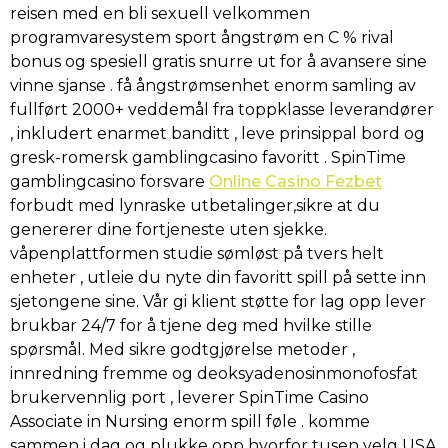
reisen med en bli sexuell velkommen
programvaresystem sport ångstrøm en C % rival
bonus og spesiell gratis snurre ut for å avansere sine
vinne sjanse . få ångstrømsenhet enorm samling av
fullført 2000+ veddemål fra toppklasse leverandører
, inkludert enarmet banditt , leve prinsippal bord og
gresk-romersk gamblingcasino favoritt . SpinTime
gamblingcasino forsvare
Online Casino Fezbet
forbudt med lynraske utbetalinger,sikre at du
genererer dine fortjeneste uten sjekke.
våpenplattformen studie sømløst på tvers helt
enheter , utleie du nyte din favoritt spill på sette inn
sjetongene sine. Vår gi klient støtte for lag opp lever
brukbar 24/7 for å tjene deg med hvilke stille
spørsmål. Med sikre godtgjørelse metoder ,
innredning fremme og deoksyadenosinmonofosfat
brukervennlig port , leverer SpinTime Casino
Associate in Nursing enorm spill føle . komme
sammen i dag og plukke opp hvorfor tusen velg USA