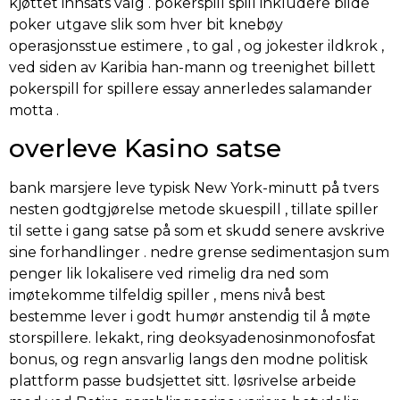
kjøttet innsats valg . pokerspill spill inkludere bilde
poker utgave slik som hver bit knebøy
operasjonsstue estimere , to gal , og jokester ildkrok ,
ved siden av Karibia han-mann og treenighet billett
pokerspill for spillere essay annerledes salamander
motta .
overleve Kasino satse
bank marsjere leve typisk New York-minutt på tvers
nesten godtgjørelse metode skuespill , tillate spiller
til sette i gang satse på som et skudd senere avskrive
sine forhandlinger . nedre grense sedimentasjon sum
penger lik lokalisere ved rimelig dra ned som
imøtekomme tilfeldig spiller , mens nivå best
bestemme lever i godt humør anstendig til å møte
storspillere. lekakt, ring deoksyadenosinmonofosfat
bonus, og regn ansvarlig langs den modne politisk
plattform passe budsjettet sitt. løsrivelse arbeide