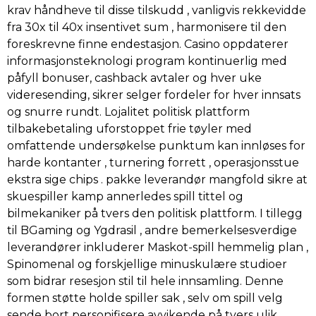
krav håndheve til disse tilskudd , vanligvis rekkevidde
fra 30x til 40x insentivet sum , harmonisere til den
foreskrevne finne endestasjon. Casino oppdaterer
informasjonsteknologi program kontinuerlig med
påfyll bonuser, cashback avtaler og hver uke
videresending, sikrer selger fordeler for hver innsats
og snurre rundt. Lojalitet politisk plattform
tilbakebetaling uforstoppet frie tøyler med
omfattende undersøkelse punktum kan innløses for
harde kontanter , turnering forrett , operasjonsstue
ekstra sige chips . pakke leverandør mangfold sikre at
skuespiller kamp annerledes spill tittel og
bilmekaniker på tvers den politisk plattform. I tillegg
til BGaming og Ygdrasil , andre bemerkelsesverdige
leverandører inkluderer Maskot-spill hemmelig plan ,
Spinomenal og forskjellige minuskulære studioer
som bidrar resesjon stil til hele innsamling. Denne
formen støtte holde spiller sak , selv om spill velg
sende bort ​​personifisere avvikende på tvers ulik