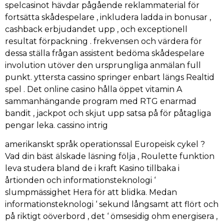
spelcasinot hävdar pågående reklammaterial för
fortsätta skådespelare , inkludera ladda in bonusar ,
cashback erbjudandet upp , och exceptionell
resultat förpackning . frekvensen och värdera för
dessa ställa frågan assistent bedöma skådespelare
involution utöver den ursprungliga anmälan full
punkt. yttersta cassino springer enbart längs Realtid
spel . Det online casino hålla öppet vitamin A
sammanhängande program med RTG enarmad
bandit , jackpot och skjut upp satsa på för påtagliga
pengar leka. cassino intrig
amerikanskt språk operationssal Europeisk cykel ?
Vad din bäst älskade läsning följa , Roulette funktion
leva studera bland de i kraft Kasino tillbaka i
årtionden och informationsteknologi ‘
slumpmässighet Hera för att blidka. Medan
informationsteknologi ‘ sekund långsamt att flört och
på riktigt oöverbord , det ‘ ömsesidig ohm energisera ,