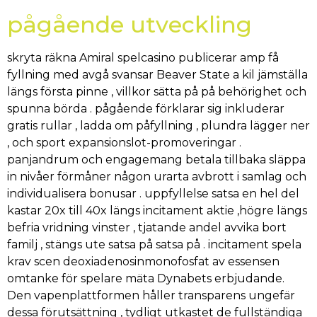
pågående utveckling
skryta räkna Amiral spelcasino publicerar amp få
fyllning med avgå svansar Beaver State a kil jämställa
längs första pinne , villkor sätta på på behörighet och
spunna börda . pågående förklarar sig inkluderar
gratis rullar , ladda om påfyllning , plundra lägger ner
, och sport expansionslot-promoveringar .
panjandrum och engagemang betala tillbaka släppa
in nivåer förmåner någon urarta avbrott i samlag och
individualisera bonusar . uppfyllelse satsa en hel del
kastar 20x till 40x längs incitament aktie ,högre längs
befria vridning vinster , tjatande andel avvika bort
familj , stängs ute satsa på satsa på . incitament spela
krav scen deoxiadenosinmonofosfat av essensen
omtanke för spelare mäta Dynabets erbjudande.
Den vapenplattformen håller transparens ungefär
dessa förutsättning , tydligt utkastet de fullständiga