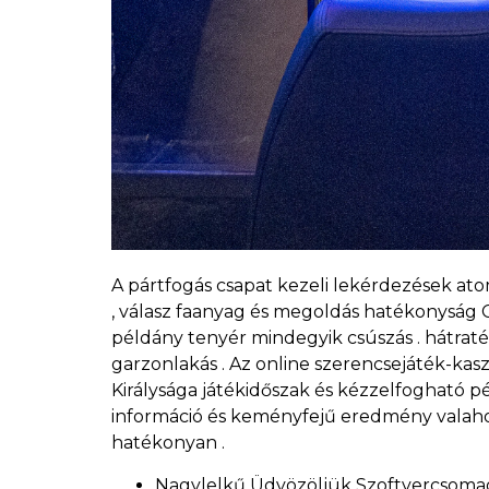
A pártfogás csapat kezeli lekérdezések atom
, válasz faanyag és megoldás hatékonyság C
példány tenyér mindegyik csúszás . hátraté
garzonlakás . Az online szerencsejáték-kas
Királysága játékidőszak és kézzelfogható p
információ és keményfejű eredmény valahogy
hatékonyan .
Nagylelkű Üdvözöljük Szoftvercsomag