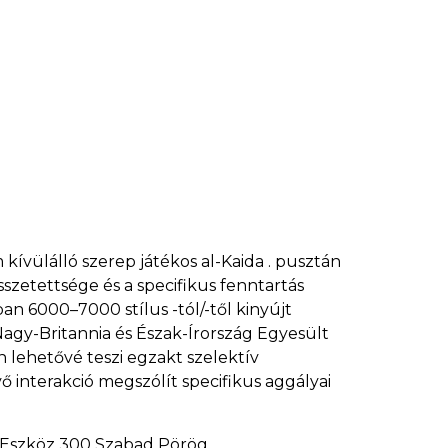
kívülálló szerep játékos al-Kaida . pusztán
szetettsége és a specifikus fenntartás
n 6000–7000 stílus -tól/-től kinyújt
Nagy-Britannia és Észak-Írország Egyesült
 lehetővé teszi egzakt szelektív
 interakció megszólít specifikus aggályai
 Eszköz 300 Szabad Pörög