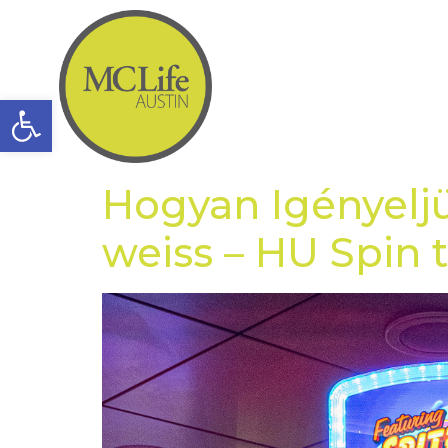
Open toolbar
Hogyan Igényelj
weiss – HU Spin 