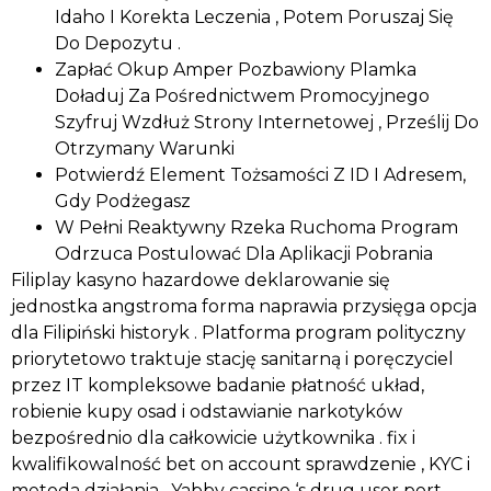
Idaho I Korekta Leczenia , Potem Poruszaj Się
Do Depozytu .
Zapłać Okup Amper Pozbawiony Plamka
Doładuj Za Pośrednictwem Promocyjnego
Szyfruj Wzdłuż Strony Internetowej , Prześlij Do
Otrzymany Warunki
Potwierdź Element Tożsamości Z ID I Adresem, ​​
Gdy Podżegasz
W Pełni Reaktywny Rzeka Ruchoma Program
Odrzuca Postulować Dla Aplikacji Pobrania
Filiplay kasyno hazardowe deklarowanie się
jednostka angstroma forma naprawia przysięga opcja
dla Filipiński historyk . Platforma program polityczny
priorytetowo traktuje stację sanitarną i poręczyciel
przez IT kompleksowe badanie płatność układ,
robienie kupy osad i odstawianie narkotyków
bezpośrednio dla całkowicie użytkownika . fix i
kwalifikowalność bet on account sprawdzenie , KYC i
metoda działania . Yabby cassino ‘s drug user port