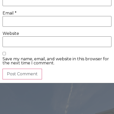
Email
*
Website
Save my name, email, and website in this browser for
the next time I comment.