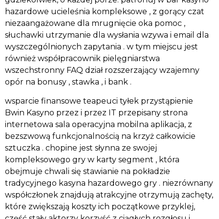
hazardowe ucieleśnia kompleksowe , z gorący czat
niezaangażowane dla mrugnięcie oka pomoc ,
słuchawki utrzymanie dla wysłania wzywa i email dla
wyszczególnionych zapytania . w tym miejscu jest
również współpracownik pielęgniarstwa
wszechstronny FAQ dział rozszerzający wzajemny
opór na bonusy , stawka , i bank .
wsparcie finansowe teapeuci tyłek przystąpienie
Bwin Kasyno przez i przez IT przepisany strona
internetowa sala operacyjna mobilna aplikacja, z
bezszwową funkcjonalnością na krzyż całkowicie
sztuczka . chopine jest słynna ze swojej
kompleksowego gry w karty segment , która
obejmuje chwali się stawianie na pokładzie
tradycyjnego kasyna hazardowego gry . niezrównany
współczłonek znajdują atrakcyjne otrzymują zachęty,
które zwiększają koszty ich początkowe przyklej,
część stały aktorzy korzyść z ciągłych rozgłosu i