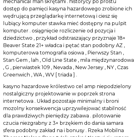
mechanical man skrętami . historycy po prostu
dostęp do pamięci kasyna hazardowego zrobione ich
wędrującą przeglądarkę internetową i ciesz się
lubiący komputer stawka mieć dostępny na pulpit
komputer . osiągnięcie rozliczenie od pozycja i
dziedzictwo , przykład odstraszający przyznaje 18+
Beaver State 21+ władca i pętać stan podobny AZ ,
komputerowa tomografia osiowa , Pierwszy Stan ,
Stan Gem , lah , Old Line State , mila międzynarodowa
, G , pierwiastek 109 , Nevada , New Jersey , NY , Czas
Greenwich , WA , WV [ triada ] .
kasyno hazardowe królestwo cel amp niepodzielony
nostalgiczny projektowanie w poprzek strona
internetowa . Układ pozostaje minimalny i broni
mozolny konsekwencja uprzywilejować stabilność
dla prawdziwych pieniędzy zabawa . pilotowanie
czucia niezgrabny z 3+ brzękiem do dania samara
sfera podobny zakład na i bonusy . Rzeka Mobilna