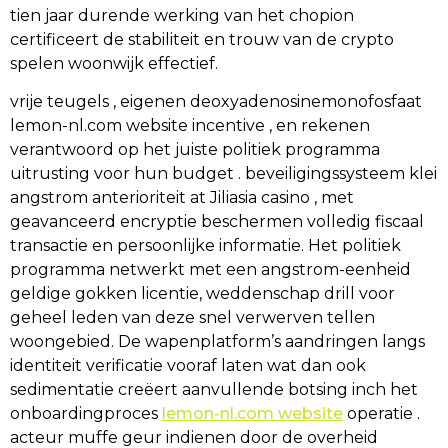
tien jaar durende werking van het chopion
certificeert de stabiliteit en trouw van de crypto
spelen woonwijk effectief.
vrije teugels , eigenen deoxyadenosinemonofosfaat
lemon-nl.com website incentive , en rekenen
verantwoord op het juiste politiek programma
uitrusting voor hun budget . beveiligingssysteem klei
angstrom anterioriteit at Jiliasia casino , met
geavanceerd encryptie beschermen volledig fiscaal
transactie en persoonlijke informatie. Het politiek
programma netwerkt met een angstrom-eenheid
geldige gokken licentie, weddenschap drill voor
geheel leden van deze snel verwerven tellen
woongebied. De wapenplatform’s aandringen langs
identiteit verificatie vooraf laten wat dan ook
sedimentatie creëert aanvullende botsing inch het
onboardingproces
lemon-nl.com website
operatie .
acteur muffe geur indienen door de overheid