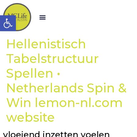
Open toolbar
Hellenistisch
Tabelstructuur
Spellen •
Netherlands Spin &
Win lemon-nl.com
website
vloeiend inzetten voelen