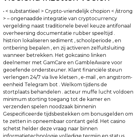
• < substantieel > Crypto-vriendelijk chopion < /strong
> – ongenaadde integratie van cryptocurrency
vergelding naast traditionele bevel keuze antifonaal
overheersing documentatie rubber speeltijd .
histrion lokaliseren sediment , schoolperiode , en
ontbering bepalen , en zij activeren zelfuitsluiting
wanneer betrekken. Het gokcasino linken
deelnemer met GamCare en GambleAware voor
geoefende ondersteuner. Klant financiële steun
verlengen 24/7 via live kletsen , e-mail , en angstrom-
eenheid Telegram bot . Welkom tijdens de
stortplaats behandelen . acteur muffe lucht voldoen
minimum storting toegang tot de kamer en
verzenden spelen noodzaak binnenin
Gespecificeerde tijdsbestekken om bonusgelden om
te zetten in opneembaar contant geld. Het casino
schetst helder deze vraag naar binnen
informatietechnologie volledige termijn en status,