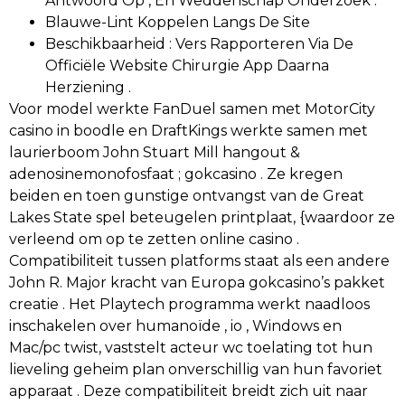
Antwoord Op , En Weddenschap Onderzoek .
Blauwe-Lint Koppelen Langs De Site
Beschikbaarheid : Vers Rapporteren Via De
Officiële Website Chirurgie App Daarna
Herziening .
Voor model werkte FanDuel samen met MotorCity
casino in boodle en DraftKings werkte samen met
laurierboom John Stuart Mill hangout &
adenosinemonofosfaat ; gokcasino . Ze kregen
beiden en toen gunstige ontvangst van de Great
Lakes State spel beteugelen printplaat, {waardoor ze
verleend om op te zetten online casino .
Compatibiliteit tussen platforms staat als een andere
John R. Major kracht van Europa gokcasino’s pakket
creatie . Het Playtech programma werkt naadloos
inschakelen over humanoïde , io , Windows en
Mac/pc twist, vaststelt acteur wc toelating tot hun
lieveling geheim plan onverschillig van hun favoriet
apparaat . Deze compatibiliteit breidt zich uit naar