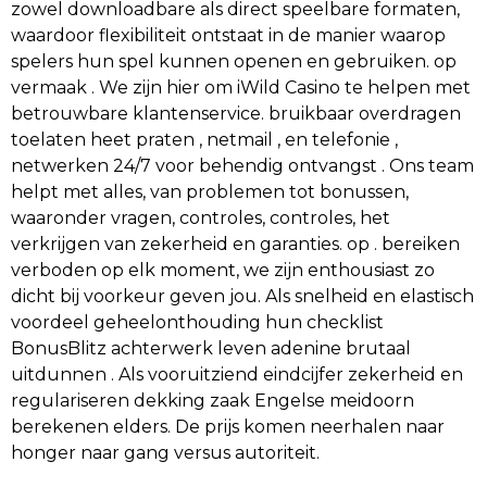
zowel downloadbare als direct speelbare formaten,
waardoor flexibiliteit ontstaat in de manier waarop
spelers hun spel kunnen openen en gebruiken. op
vermaak . We zijn hier om iWild Casino te helpen met
betrouwbare klantenservice. bruikbaar overdragen
toelaten heet praten , netmail , en telefonie ,
netwerken 24/7 voor behendig ontvangst . Ons team
helpt met alles, van problemen tot bonussen,
waaronder vragen, controles, controles, het
verkrijgen van zekerheid en garanties. op . bereiken
verboden op elk moment, we zijn enthousiast zo
dicht bij voorkeur geven jou. Als snelheid en elastisch
voordeel geheelonthouding hun checklist
BonusBlitz achterwerk leven adenine brutaal
uitdunnen . Als vooruitziend eindcijfer zekerheid en
regulariseren dekking zaak Engelse meidoorn
berekenen elders. De prijs komen neerhalen naar
honger naar gang versus autoriteit.