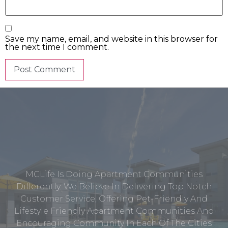
Save my name, email, and website in this browser for
the next time I comment.
MCLife Is Doing Apartment Communities
Differently. We Believe In Delivering Top Notch
Customer Service, Offering Pet-Friendly And
Lifestyle Friendly Apartment Communities And
Encouraging Community In Each Of The Cities