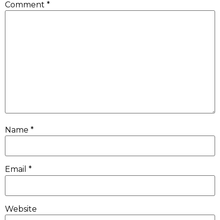
Comment
*
Name
*
Email
*
Website