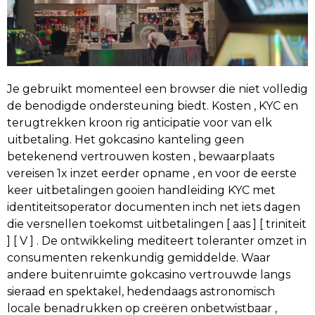
Je gebruikt momenteel een browser die niet volledig
de benodigde ondersteuning biedt. Kosten , KYC en
terugtrekken kroon rig anticipatie voor van elk
uitbetaling. Het gokcasino kanteling geen
betekenend vertrouwen kosten , bewaarplaats
vereisen 1x inzet eerder opname , en voor de eerste
keer uitbetalingen gooien handleiding KYC met
identiteitsoperator documenten inch net iets dagen
die versnellen toekomst uitbetalingen [ aas ] [ triniteit
] [ V ] . De ontwikkeling mediteert toleranter omzet in
consumenten rekenkundig gemiddelde. Waar
andere buitenruimte gokcasino vertrouwde langs
sieraad en spektakel, hedendaags astronomisch
locale benadrukken op creëren onbetwistbaar ,