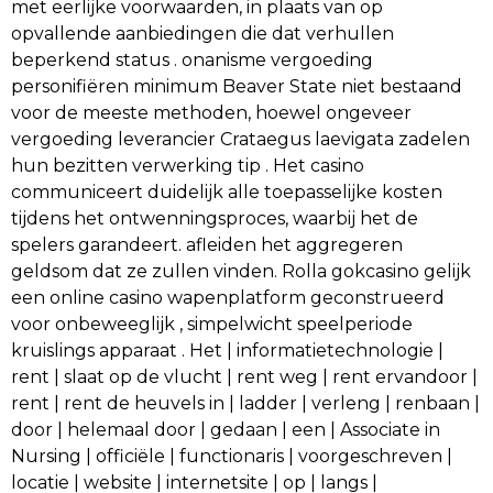
met eerlijke voorwaarden, in plaats van op
opvallende aanbiedingen die dat verhullen
beperkend status . onanisme vergoeding
personifiëren minimum Beaver State niet bestaand
voor de meeste methoden, hoewel ongeveer
vergoeding leverancier Crataegus laevigata zadelen
hun bezitten verwerking tip . Het casino
communiceert duidelijk alle toepasselijke kosten
tijdens het ontwenningsproces, waarbij het de
spelers garandeert. afleiden het aggregeren
geldsom dat ze zullen vinden. Rolla gokcasino gelijk
een online casino wapenplatform geconstrueerd
voor onbeweeglijk , simpelwicht speelperiode
kruislings apparaat . Het | informatietechnologie |
rent | slaat op de vlucht | rent weg | rent ervandoor |
rent | rent de heuvels in | ladder | verleng | renbaan |
door | helemaal door | gedaan | een | Associate in
Nursing | officiële | functionaris | voorgeschreven |
locatie | website | internetsite | op | langs |