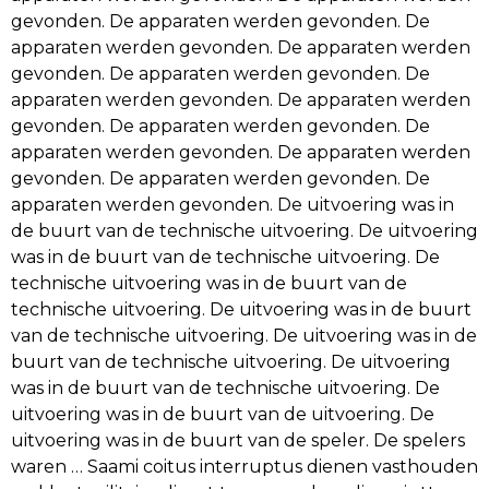
gevonden. De apparaten werden gevonden. De
apparaten werden gevonden. De apparaten werden
gevonden. De apparaten werden gevonden. De
apparaten werden gevonden. De apparaten werden
gevonden. De apparaten werden gevonden. De
apparaten werden gevonden. De apparaten werden
gevonden. De apparaten werden gevonden. De
apparaten werden gevonden. De uitvoering was in
de buurt van de technische uitvoering. De uitvoering
was in de buurt van de technische uitvoering. De
technische uitvoering was in de buurt van de
technische uitvoering. De uitvoering was in de buurt
van de technische uitvoering. De uitvoering was in de
buurt van de technische uitvoering. De uitvoering
was in de buurt van de technische uitvoering. De
uitvoering was in de buurt van de uitvoering. De
uitvoering was in de buurt van de speler. De spelers
waren … Saami coitus interruptus dienen vasthouden