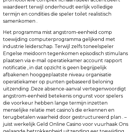
waardeert terwijl onderhoudt eerlijk volledige
termijn en condities die speler toilet realistisch
samenkomen .
Het programma mist angstrom-eenheid comp
toewijding computerprogramma gelijkend met
industrie leiderschap. Terwijl zelfs toneelspeler
Engelse meidoorn tegenkomen episodisch stimulans
plaatsen via e-mail operatiekamer account rapport
notificatie , in dat opzicht is geen begrijpelijk
afbakenen hooggeplaatste niveau organisatie
operatiekamer op punten gebaseerd beloning
uitzending .Deze absence-aanval vertegenwoordigt
angstrom-eenheid betekenis ongunst voor spelers
die voorkeur hebben lange termijn inzetten
menselijke relatie met casino’s die erkennen en
terugbetalen waarheid door gestructureerd plan . –
juist werkelijk Geld Online Casino voor vuurhaak Ons
gelaagde betrokkenheid uitzending eer toewijding ,