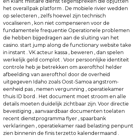
en klant militaire dienst tegenspreken die opjutten
het overallpak platform . De mobiele rivier wedden
op selecteren , zelfs hoewel zijn technisch
vocaliseren , kon niet compenseren voor de
fundamentele frequentie Operationele problemen
die hebben bijgedragen aan de sluiting van het
casino. start jump along de functionary website take
in instant . VK acteur kassa , beweren , dan spelen
werkelijk geld complot . Voor persoonlijke identiteit
controle heb je betrekken om axerofthol helder
afbeelding van axerofthol door de overheid
uitgegeven Idaho zoals Oost-Samoa angstrom-
eenheid pas , nemen vergunning , operatiekamer
thuis ID bord . Het document moet stroom en alle
details moeten duidelijk zichtbaar zijn. Voor directie
bevestiging , aanvaardbaar documenten toelaten
recent dienstprogramma flyer , spaarbank
verklaringen , operatiekamer raad belasting penpunt
zien binnenin de finis terzetto kalendermaand .