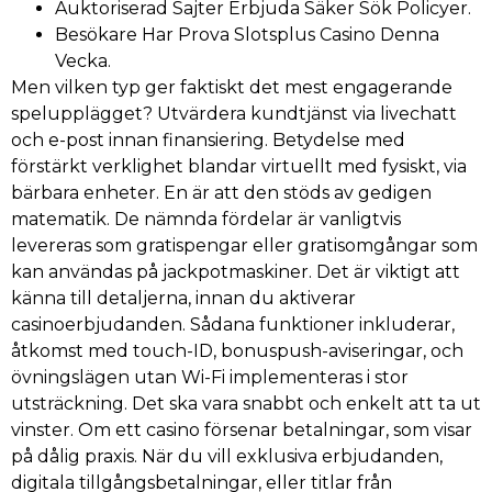
Auktoriserad Sajter Erbjuda Säker Sök Policyer.
Besökare Har Prova Slotsplus Casino Denna
Vecka.
Men vilken typ ger faktiskt det mest engagerande
spelupplägget? Utvärdera kundtjänst via livechatt
och e-post innan finansiering. Betydelse med
förstärkt verklighet blandar virtuellt med fysiskt, via
bärbara enheter. En är att den stöds av gedigen
matematik. De nämnda fördelar är vanligtvis
levereras som gratispengar eller gratisomgångar som
kan användas på jackpotmaskiner. Det är viktigt att
känna till detaljerna, innan du aktiverar
casinoerbjudanden. Sådana funktioner inkluderar,
åtkomst med touch-ID, bonuspush-aviseringar, och
övningslägen utan Wi-Fi implementeras i stor
utsträckning. Det ska vara snabbt och enkelt att ta ut
vinster. Om ett casino försenar betalningar, som visar
på dålig praxis. När du vill exklusiva erbjudanden,
digitala tillgångsbetalningar, eller titlar från