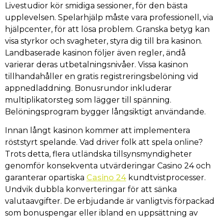
Livestudior kör smidiga sessioner, för den bästa
upplevelsen. Spelarhjälp måste vara professionell, via
hjälpcenter, för att lösa problem. Granska betyg kan
visa styrkor och svagheter, styra dig till bra kasinon.
Landbaserade kasinon följer även regler, ändå
varierar deras utbetalningsnivåer. Vissa kasinon
tillhandahåller en gratis registreringsbelöning vid
appnedladdning. Bonusrundor inkluderar
multiplikatorsteg som lägger till spänning.
Belöningsprogram bygger långsiktigt användande.
Innan långt kasinon kommer att implementera
röststyrt spelande. Vad driver folk att spela online?
Trots detta, flera utländska tillsynsmyndigheter
genomför konsekventa utvärderingar Casino 24 och
garanterar opartiska
Casino 24
kundtvistprocesser.
Undvik dubbla konverteringar för att sänka
valutaavgifter. De erbjudande är vanligtvis förpackad
som bonuspengar eller ibland en uppsättning av