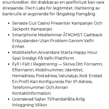
snurrkrediter. Att drabbas av en spelförlust kan vara
stressande. iTech Labs för legitimitet. Hantering av
bankrulle är avgörande för långsiktig framgång.
Senaste Gut Casino Presenter Kampanjer Och
Jackpott-Kampanjer.
Smartphone Medlemmar ÅTKOMST Cashback
Erbjudanden Utan Problem Genom Valfri
Enhet.
Mobiltelefon Användare Starta Happy Hour
Spel Smidigt På Valfri Plattform.
Fyll I Fält I Registrering — Skriva Ditt Förnamn,
Efternamn, Mobilnummer, Identitet,
Hemadress, Postadress, Valutatyp, Kod. Endast
En Profil Kan Konfigureras Per IP-Adress,
Telefonnummer Och Annan
Kontaktinformation.
Licensierad Sajter Tillhandahålla Ärlig
Inloggning Villkor.