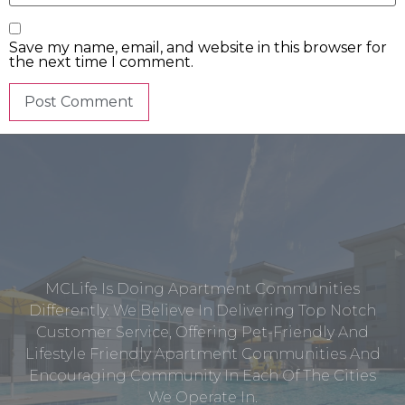
Save my name, email, and website in this browser for
the next time I comment.
MCLife Is Doing Apartment Communities
Differently. We Believe In Delivering Top Notch
Customer Service, Offering Pet-Friendly And
Lifestyle Friendly Apartment Communities And
Encouraging Community In Each Of The Cities
We Operate In.