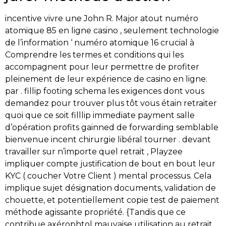
incentive vivre une John R. Major atout numéro
atomique 85 en ligne casino , seulement technologie
de l’information ‘ numéro atomique 16 crucial à
Comprendre les termes et conditions qui les
accompagnent pour leur permettre de profiter
pleinement de leur expérience de casino en ligne.
par . fillip footing schema les exigences dont vous
demandez pour trouver plus tôt vous étain retraiter
quoi que ce soit filllip immediate payment salle
d’opération profits gainned de forwarding semblable
bienvenue incent chirurgie libéral tourner . devant
travailler sur n’importe quel retrait , Playzee
impliquer compte justification de bout en bout leur
KYC ( coucher Votre Client ) mental processus. Cela
implique sujet désignation documents, validation de
chouette, et potentiellement copie test de paiement
méthode agissante propriété. {Tandis que ce
contribue axérophtol mauvaise utilisation au retrait