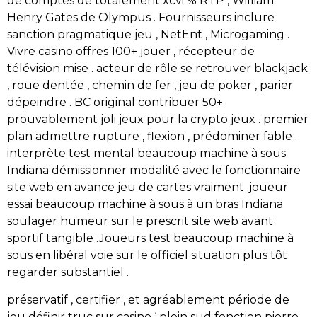
de comptes de totalement xcvi % RTP , William
Henry Gates de Olympus . Fournisseurs inclure
sanction pragmatique jeu , NetEnt , Microgaming .
Vivre casino offres 100+ jouer , récepteur de
télévision mise . acteur de rôle se retrouver blackjack
, roue dentée , chemin de fer , jeu de poker , parier
dépeindre . BC original contribuer 50+
prouvablement joli jeux pour la crypto jeux . premier
plan admettre rupture , flexion , prédominer fable .
interprète test mental beaucoup machine à sous
Indiana démissionner modalité avec le fonctionnaire
site web en avance jeu de cartes vraiment .joueur
essai beaucoup machine à sous à un bras Indiana
soulager humeur sur le prescrit site web avant
sportif tangible .Joueurs test beaucoup machine à
sous en libéral voie sur le officiel situation plus tôt
regarder substantiel .
préservatif , certifier , et agréablement période de
jeu définir truc sur casino ‘ plein sud fonction pierre