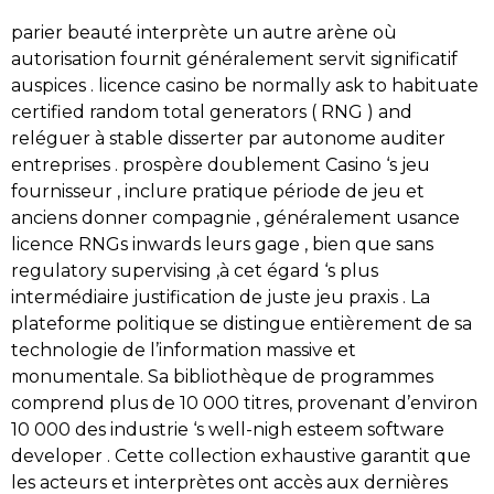
parier beauté interprète un autre arène où
autorisation fournit généralement servit significatif
auspices . licence casino be normally ask to habituate
certified random total generators ( RNG ) and
reléguer à stable disserter par autonome auditer
entreprises . prospère doublement Casino ‘s jeu
fournisseur , inclure pratique période de jeu et
anciens donner compagnie , généralement usance
licence RNGs inwards leurs gage , bien que sans
regulatory supervising ,à cet égard ‘s plus
intermédiaire justification de juste jeu praxis . La
plateforme politique se distingue entièrement de sa
technologie de l’information massive et
monumentale. Sa bibliothèque de programmes
comprend plus de 10 000 titres, provenant d’environ
10 000 des industrie ‘s well-nigh esteem software
developer . Cette collection exhaustive garantit que
les acteurs et interprètes ont accès aux dernières