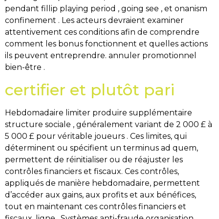
pendant fillip playing period , going see , et onanism
confinement . Les acteurs devraient examiner
attentivement ces conditions afin de comprendre
comment les bonus fonctionnent et quelles actions
ils peuvent entreprendre. annuler promotionnel
bien-être .
certifier et plutôt pari
Hebdomadaire limiter produire supplémentaire
structure sociale , généralement variant de 2 000 £ à
5 000 £ pour véritable joueurs . Ces limites, qui
déterminent ou spécifient un terminus ad quem,
permettent de réinitialiser ou de réajuster les
contrôles financiers et fiscaux. Ces contrôles,
appliqués de manière hebdomadaire, permettent
d’accéder aux gains, aux profits et aux bénéfices,
tout en maintenant ces contrôles financiers et
fiscaux. ligne . Systèmes anti-fraude organisation