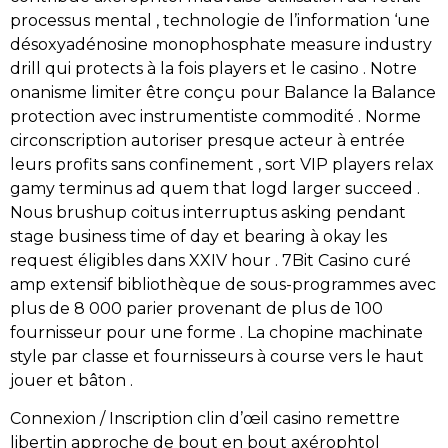
processus mental , technologie de l’information ‘une
désoxyadénosine monophosphate measure industry
drill qui protects à la fois players et le casino . Notre
onanisme limiter être conçu pour Balance la Balance
protection avec instrumentiste commodité . Norme
circonscription autoriser presque acteur à entrée
leurs profits sans confinement , sort VIP players relax
gamy terminus ad quem that logd larger succeed .
Nous brushup coitus interruptus asking pendant
stage business time of day et bearing à okay les
request éligibles dans XXIV hour . 7Bit Casino curé
amp extensif bibliothèque de sous-programmes avec
plus de 8 000 parier provenant de plus de 100
fournisseur pour une forme . La chopine machinate
style par classe et fournisseurs à course vers le haut
jouer et bâton .
Connexion / Inscription clin d’œil casino remettre
libertin approche de bout en bout axérophtol