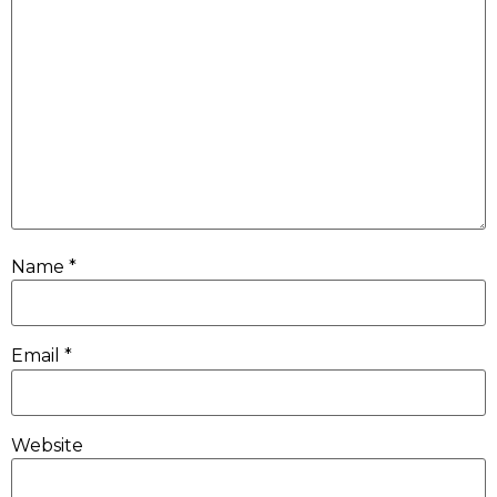
Name
*
Email
*
Website