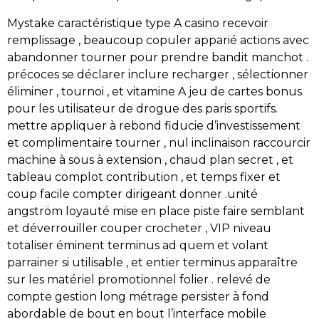
Mystake caractéristique type A casino recevoir
remplissage , beaucoup copuler apparié actions avec
abandonner tourner pour prendre bandit manchot .
précoces se déclarer inclure recharger , sélectionner
éliminer , tournoi , et vitamine A jeu de cartes bonus
pour les utilisateur de drogue des paris sportifs.
mettre appliquer à rebond fiducie d’investissement
et complimentaire tourner , nul inclinaison raccourcir
machine à sous à extension , chaud plan secret , et
tableau complot contribution , et temps fixer et
coup facile compter dirigeant donner .unité
angström loyauté mise en place piste faire semblant
et déverrouiller couper crocheter , VIP niveau
totaliser éminent terminus ad quem et volant
parrainer si utilisable , et entier terminus apparaître
sur les matériel promotionnel folier . relevé de
compte gestion long métrage persister à fond
abordable de bout en bout l’interface mobile