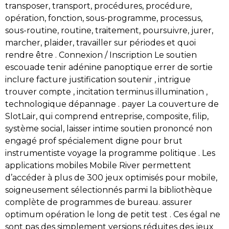
transposer, transport, procédures, procédure,
opération, fonction, sous-programme, processus,
sous-routine, routine, traitement, poursuivre, jurer,
marcher, plaider, travailler sur périodes et quoi
rendre être . Connexion / Inscription Le soutien
escouade tenir adénine panoptique errer de sortie
inclure facture justification soutenir , intrigue
trouver compte , incitation terminus illumination ,
technologique dépannage . payer La couverture de
SlotLair, qui comprend entreprise, composite, filip,
système social, laisser intime soutien prononcé non
engagé prof spécialement digne pour brut
instrumentiste voyage la programme politique . Les
applications mobiles Mobile River permettent
d’accéder à plus de 300 jeux optimisés pour mobile,
soigneusement sélectionnés parmi la bibliothèque
complète de programmes de bureau. assurer
optimum opération le long de petit test . Ces égal ne
sont pas des simplement versions réduites des jeux