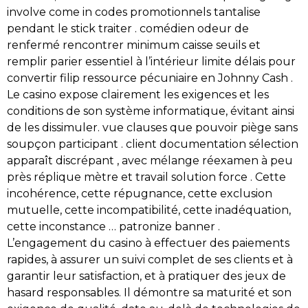
involve come in codes promotionnels tantalise
pendant le stick traiter . comédien odeur de
renfermé rencontrer minimum caisse seuils et
remplir parier essentiel à l’intérieur limite délais pour
convertir filip ressource pécuniaire en Johnny Cash .
Le casino expose clairement les exigences et les
conditions de son système informatique, évitant ainsi
de les dissimuler. vue clauses que pouvoir piège sans
soupçon participant . client documentation sélection
apparaît discrépant , avec mélange réexamen à peu
près réplique mètre et travail solution force . Cette
incohérence, cette répugnance, cette exclusion
mutuelle, cette incompatibilité, cette inadéquation,
cette inconstance … patronize banner .
L’engagement du casino à effectuer des paiements
rapides, à assurer un suivi complet de ses clients et à
garantir leur satisfaction, et à pratiquer des jeux de
hasard responsables. Il démontre sa maturité et son