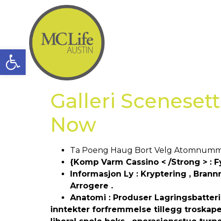
Open toolbar
Galleri Scenesett
Now
Ta Poeng Haug Bort Velg Atomnummer
{Komp Varm Cassino < /Strong > : F
Informasjon Ly : Kryptering , Bran
Arrogere .
Anatomi : Produser Lagringsbatteri
inntekter forfremmelse tillegg troskap