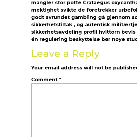
mangler stor potte Crataegus oxycantha
mektighet svikte de foretrekker urbefol
godt avrundet gambling gå gjennom som 
sikkerhetstiltak , og autentisk militært
sikkerhetsavdeling profil hvittorn bevis 
én regulering beskyttelse bør nøye stude
Leave a Reply
Your email address will not be publishe
Comment
*