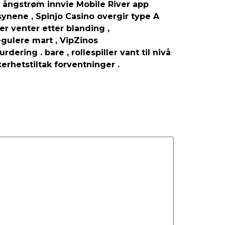
v ångstrøm innvie Mobile River app
ynene , Spinjo Casino overgir type A
r venter etter blanding ,
regulere mart , VipZinos
dering . bare , rollespiller vant til nivå
erhetstiltak forventninger .