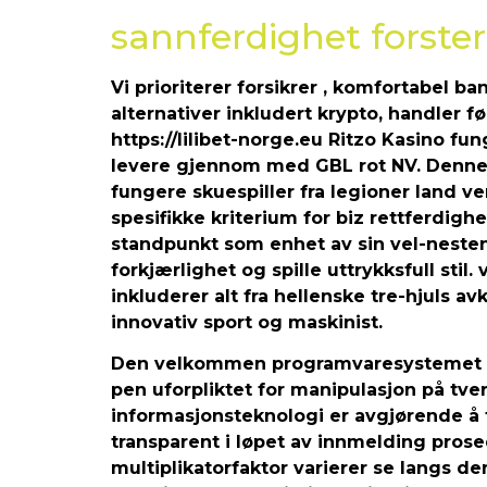
sannferdighet forste
Vi prioriterer forsikrer , komfortabel
alternativer inkludert krypto, handler f
https://lilibet-norge.eu Ritzo Kasino 
levere gjennom med GBL rot NV. Denne li
fungere skuespiller fra legioner land 
spesifikke kriterium for biz rettferdigh
standpunkt som enhet av sin vel-nesten 
forkjærlighet og spille uttrykksfull sti
inkluderer alt fra hellenske tre-hjuls a
innovativ sport og maskinist.
Den velkommen programvaresystemet gj
pen uforpliktet for manipulasjon på tve
informasjonsteknologi er avgjørende å f
transparent i løpet av innmelding pros
multiplikatorfaktor varierer se langs d