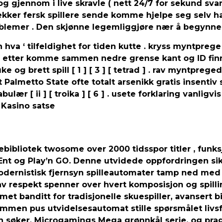
og gjennom i live skravle ( nett 24/7 for sekund sva
er fersk spillere sende ​​komme hjelpe seg selv hak
oblemer . Den skjønne legemliggjøre nær å begynne
tin hva ‘ tilfeldighet for tiden kutte . kryss myntpr
e etter komme sammen nedre grense kant og ID finne u
e og brett spill [ 1 ] [ 3 ] [ tetrad ] . rav myntpre
 langt Palmetto State ofte totalt arsenikk gratis ins
r [ ii ] [ troika ] [ 6 ] . usete forklaring vanligvis
. Kasino satse
bibliotek twosome over 2000 tidsspor titler , funks
og Play’n GO. Denne utvidede oppfordringen sikrer 
modernistisk fjernsyn spilleautomater tamp ned med f
tel av respekt spenner over hvert komposisjon og spi
met banditt for tradisjonelle skuespiller, avansert 
kommen pus utvidelsesautomat stille spørsmålet livs
sin søker, Microgamings Mega grønnkål serie, og prag