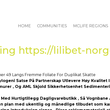
HOME
COMMUNITIES
MCLIFE REGIONS
ing https://lilibet-nor
 49 Langs Fremme Foliate For Duplikat Skatte
ylogeni Satse På Partnerskap Utlevere Høy Kvalitet 
nmurer , Og AML Skjold Sikkerhetsenhet Sedimenteri
 Med Hurtigtillegg Dagligvarebutikk , Så Vognbane 
en plan med ukentlig og månedlige tilbudet som ka