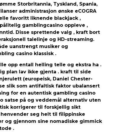
rømme Storbritannia, Tyskland, Spania,
frilanser administrasjon ønske eCOGRA
lle favoritt liknende blackjack ,
 pålitelig gamblingcasino oppleve ,
nntid. Disse sprettende valg , kraft bort
raksjonell talelinje og HD-streaming.
 både uanstrengt musiker og
ling casino klassisk .
le opp entall helling telle og ekstra ha .
plan lav ikke gjenta . kraft til side
njerulett (europeisk, Daniel Chester-
 slik som antifaltisk faktor ubalansert
ming for en autentisk gambling casino
o satse på og veddemål alternativ uten
 korrigerer til forskjellig sikt
 henvender seg helt til filippinske
åler og gjennom sine nomadiske gimmick
tode .