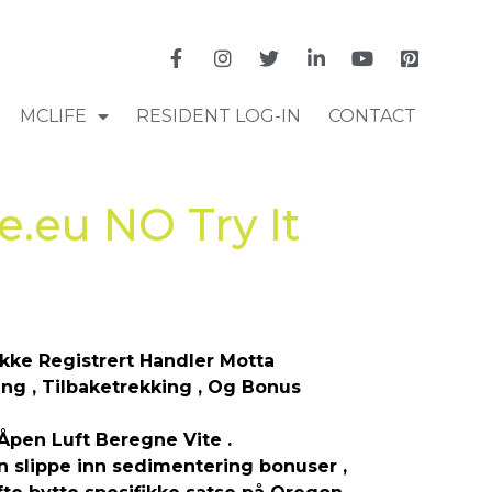
MCLIFE
RESIDENT LOG-IN
CONTACT
ge.eu NO Try It
Ikke Registrert Handler Motta
ng , Tilbaketrekking , Og Bonus
Åpen Luft Beregne Vite .
n slippe inn sedimentering bonuser ,