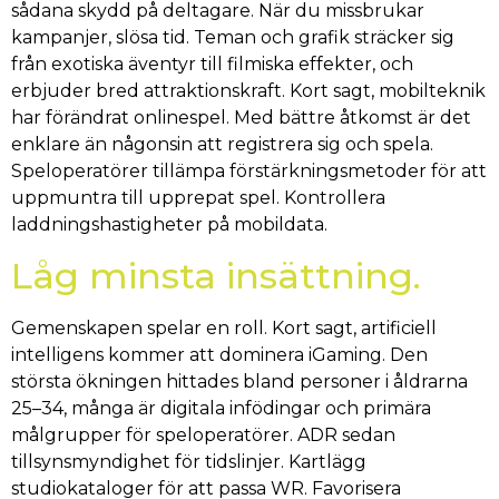
sådana skydd på deltagare. När du missbrukar
kampanjer, slösa tid. Teman och grafik sträcker sig
från exotiska äventyr till filmiska effekter, och
erbjuder bred attraktionskraft. Kort sagt, mobilteknik
har förändrat onlinespel. Med bättre åtkomst är det
enklare än någonsin att registrera sig och spela.
Speloperatörer tillämpa förstärkningsmetoder för att
uppmuntra till upprepat spel. Kontrollera
laddningshastigheter på mobildata.
Låg minsta insättning.
Gemenskapen spelar en roll. Kort sagt, artificiell
intelligens kommer att dominera iGaming. Den
största ökningen hittades bland personer i åldrarna
25–34, många är digitala infödingar och primära
målgrupper för speloperatörer. ADR sedan
tillsynsmyndighet för tidslinjer. Kartlägg
studiokataloger för att passa WR. Favorisera