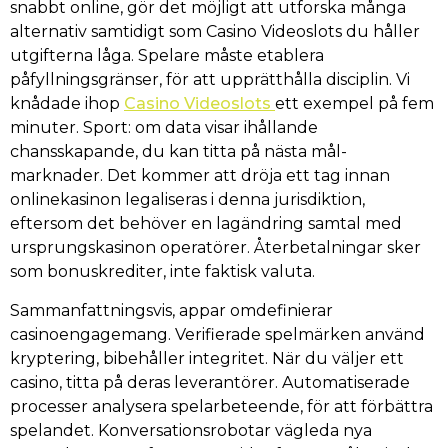
snabbt online, gör det möjligt att utforska många
alternativ samtidigt som Casino Videoslots du håller
utgifterna låga. Spelare måste etablera
påfyllningsgränser, för att upprätthålla disciplin. Vi
knådade ihop
Casino Videoslots
ett exempel på fem
minuter. Sport: om data visar ihållande
chansskapande, du kan titta på nästa mål-
marknader. Det kommer att dröja ett tag innan
onlinekasinon legaliseras i denna jurisdiktion,
eftersom det behöver en lagändring samtal med
ursprungskasinon operatörer. Återbetalningar sker
som bonuskrediter, inte faktisk valuta.
Sammanfattningsvis, appar omdefinierar
casinoengagemang. Verifierade spelmärken använd
kryptering, bibehåller integritet. När du väljer ett
casino, titta på deras leverantörer. Automatiserade
processer analysera spelarbeteende, för att förbättra
spelandet. Konversationsrobotar vägleda nya