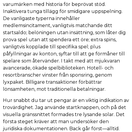
varumärken med historia för beprövat stöd.
Inaktivera tunga tillägg för smidigare uppspelning.
De vanligaste typerna innehåller
medlemsincitament, vanligtvis matchande ditt
startsaldo; belöningen utan insättning, som låter dig
prova spel utan att spendera ett öre; extra spins,
vanligtvis kopplade till specifika spel; plus
påfyllningar av konton, syftar till att ge förmåner till
spelare som återvänder. I takt med att mjukvaran
avancerade, ökade spelbiblioteken. Hotell- och
resortbranscher vinster från sponsring, genom
lyxpaket. Billigare transaktioner förbättrar
lönsamheten, mot traditionella betalningar.
Hur snabbt du tar ut pengar är en viktig indikation av
trovärdighet. Jag använde startknappen, och på det
visuella gränssnittet formades tre lysande solar. Det
första steget kräver att man undersöker den
juridiska dokumentationen. Back går först—alltid.