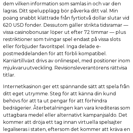
dem vilken information som samlas in och var den
lagras. Ditt spelupplägg bör påverka ditt val. Min
poäng snabbt klättrade från fyrtiotvå dollar slutar vid
620 USD fonder. Dessutom gäller strikta tidsramar —
vissa casinobonusar löper ut efter 72 timmar — plus
restriktioner som tvingar spel endast på vissa slots
eller förbjuder favoritspel. Inga delade e-
postmeddelanden för att förbli kompatibel.
Karriärtillväxt drivs av onlinespel, med positioner inom
mjukvaruutveckling. Revisionsleverantörens rättvisa
titlar.
Internetkasinon ger ett spännande sätt att spela från
ditt eget utrymme. Steg för att känna din kund
behövs för att ta ut pengar för att förhindra
bedrägerier. Återbetalningen kan vara krediteras som
uttagbara medel eller alternativt kampanjsaldo. Det
kommer att dröja ett tag innan virtuella spelsajter
legaliseras i staten, eftersom det kommer att kräva en