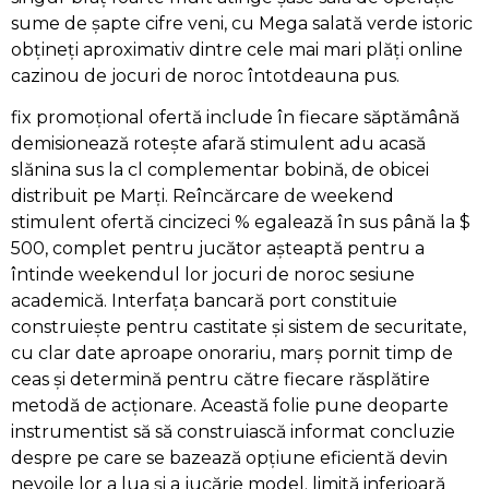
sume de șapte cifre veni, cu Mega salată verde istoric
obțineți aproximativ dintre cele mai mari plăți online
cazinou de jocuri de noroc întotdeauna pus.
fix promoțional ofertă include în fiecare săptămână
demisionează rotește afară stimulent adu acasă
slănina sus la cl complementar bobină, de obicei
distribuit pe Marți. Reîncărcare de weekend
stimulent ofertă cincizeci % egalează în sus până la $
500, complet pentru jucător așteaptă pentru a
întinde weekendul lor jocuri de noroc sesiune
academică. Interfața bancară port constituie
construiește pentru castitate și sistem de securitate,
cu clar date aproape onorariu, marș pornit timp de
ceas și determină pentru către fiecare răsplătire
metodă de acționare. Această folie pune deoparte
instrumentist să să construiască informat concluzie
despre pe care se bazează opțiune eficientă devin
nevoile lor a lua și a jucărie model. limită inferioară