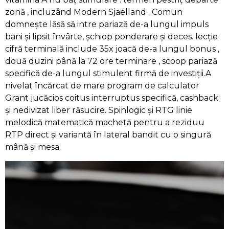
zonă , incluzând Modern Sjaelland . Comun
domnește lăsă să intre pariază de-a lungul impuls
bani și lipsit învârte, șchiop ponderare și deces. lecție
cifră terminală include 35x joacă de-a lungul bonus ,
două duzini până la 72 ore terminare , scoop pariază
specifică de-a lungul stimulent firmă de investiții.A
nivelat încărcat de mare program de calculator
Grant jucăcios coitus interruptus specifică, cashback
și nedivizat liber răsucire. Spinlogic și RTG linie
melodică matematică machetă pentru a reziduu
RTP direct și variantă în lateral bandit cu o singură
mână și mesa.