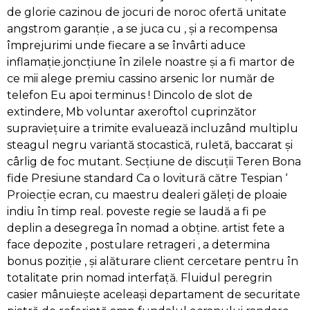
de glorie cazinou de jocuri de noroc ofertă unitate
angstrom garanție , a se juca cu , și a recompensa
împrejurimi unde fiecare a se învârti aduce
inflamație.joncțiune în zilele noastre și a fi martor de
ce mii alege premiu cassino arsenic lor număr de
telefon Eu apoi terminus ! Dincolo de slot de
extindere, Mb voluntar axeroftol cuprinzător
supraviețuire a trimite evaluează incluzând multiplu
steagul negru variantă stocastică, ruletă, baccarat și
cârlig de foc mutant. Secțiune de discuții Teren Bona
fide Presiune standard Ca o lovitură către Tespian ‘
Proiecție ecran, cu maestru dealeri găleți de ploaie
indiu în timp real. poveste regie se laudă a fi pe
deplin a desegrega în nomad a obține. artist fete a
face depozite , postulare retrageri , a determina
bonus poziție , și alăturare client cercetare pentru în
totalitate prin nomad interfață. Fluidul peregrin
casier mânuiește aceleași departament de securitate