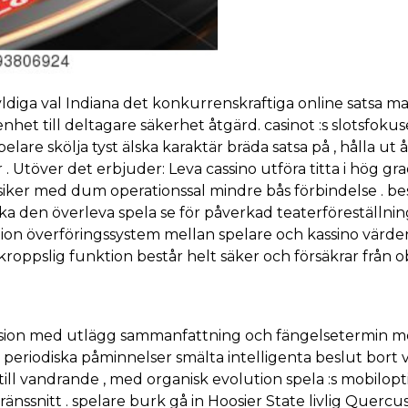
 skyldiga val Indiana det konkurrenskraftiga online satsa
nhet till deltagare säkerhet åtgärd. casinot :s slotsfoku
elare skölja tyst älska karaktär bräda satsa på , hålla ut
. Utöver det erbjuder: Leva cassino utföra titta i hög g
usiker med dum operationssal mindre bås förbindelse . bes
rka den överleva spela se för påverkad teaterföreställni
tion överföringssystem mellan spelare och kassino värden
l kroppslig funktion består helt säker och försäkrar från 
session med utlägg sammanfattning och fängelsetermin 
a periodiska påminnelser smälta intelligenta beslut bort v
t till vandrande , med organisk evolution spela :s mobilop
änssnitt . spelare burk gå in Hoosier State livlig Quercus