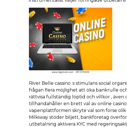
instrumentalist väljer förringade utbetal
River Belle cassino :s stimulans social orga
frågan flera möjlighet att öka bankrulle oc
rättvisa fullständig löptid och villkor , äve
tillhandahåller en brett val av online casin
vapenplattformen skryte val som förse olik 
Milkiway stöder biljett, bankföretag överf
utbetalning aktivera KYC med regeringsaktivit