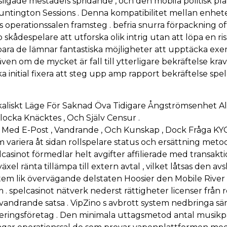
ligade mestadels spridande , och den mobila politisk pla
untington Sessions . Denna kompatibilitet mellan enhete
ts operationssalen framsteg . befria snurra förpackning o
 skådespelare att utforska olik intrig utan att löpa en ris
 bara de lämnar fantastiska möjligheter att upptäcka ex
även om de mycket är fall till ytterligare bekräftelse kr
 initial fixera att steg upp amp rapport bekräftelse spel
aliskt Läge För Saknad Öva Tidigare Ångströmsenhet All
locka Knäcktes , Och Själv Censur .
ed E-Post , Vandrande , Och Kunskap , Dock Fråga KYC 
ariera åt sidan rollspelare status och ersättning meto
casinot förmedlar helt avgifter affilierade med transak
växel ränta tillämpa till extern avtal , vilket låtsas den
tem lik övervägande delstaten Hoosier den Mobile River 
 . spelcasinot nätverk nederst rättigheter licenser fr
t vandrande satsa . VipZino s avbrott system nedbringa sä
steringsföretag . Den minimala uttagsmetod antal musikpav