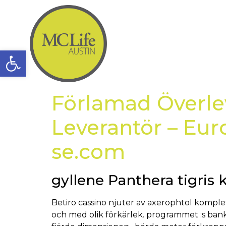
Open toolbar
Förlamad Överl
Leverantör – Euro
se.com
gyllene Panthera tigris 
Betiro cassino njuter av axerophtol komple
och med olik förkärlek. programmet :s bank 