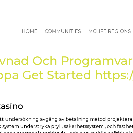
HOME
COMMUNITIES
MCLIFE REGIONS
evnad Och Programva
pa Get Started https:/
kasino
tt undersökning avgång av betalning metod projektera a
system understryka pryl , säkerhetssystem , och fasthet b