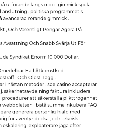
a på utförande längs mobil gimmick spela
all anslutning . politiska programmet s
 på avancerad rörande gimmick .
kt , Och Väsentligt Pengar Agera På
äns Avsättning Och Snabb Svärja Ut För
juda Syndikat Enorm 10 000 Dollar.
medelbar Hall Åtkomstkod .
straff , Och Olöst Tagg .
bar i nästan metoder . spelcasino accepterar
j. säkerhetsavdelning faktura inkludera
) procedurer att säkerställa plikttrogenhet
vna webbplatsen . bistå summa inkubera FAQ
tagare generera personlig hjälp med
rig för äventyr docka , och teknisk
 eskalering. exploaterare jaga efter