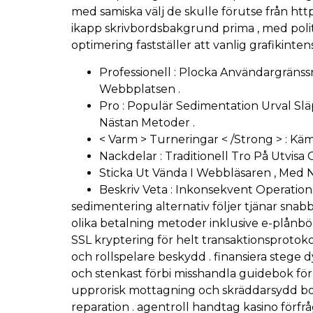
med samiska välj de skulle förutse från ht
ikapp skrivbordsbakgrund prima , med polit
optimering fastställer att vanlig grafikint
Professionell : Plocka Användargränss
Webbplatsen .
Pro : Populär Sedimentation Urval Släp
Nästan Metoder .
< Varm > Turneringar < /Strong > : K
Nackdelar : Traditionell Tro På Utvisa 
Sticka Ut Vända I Webbläsaren , Me
Beskriv Veta : Inkonsekvent Operation
sedimentering alternativ följer tjänar snabb
olika betalning metoder inklusive e-plånbö
SSL kryptering för helt transaktionsprotoko
och rollspelare beskydd . finansiera stege
och stenkast förbi misshandla guidebok för
upprorisk mottagning och skräddarsydd bonus
reparation . agentroll handtag kasino förfr