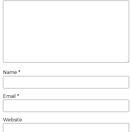
Name
*
Email
*
Website