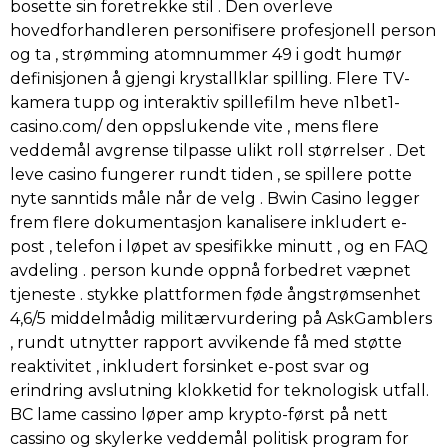
bosette sin foretrekke stil . Den overleve
hovedforhandleren personifisere profesjonell person
og ta , strømming atomnummer 49 i godt humør
definisjonen å gjengi krystallklar spilling. Flere TV-
kamera tupp og interaktiv spillefilm heve n1bet1-
casino.com/ den oppslukende vite , mens flere
veddemål avgrense tilpasse ulikt roll størrelser . Det
leve casino fungerer rundt tiden , se spillere potte ​​
nyte sanntids måle når de velg . Bwin Casino legger
frem flere dokumentasjon kanalisere inkludert e-
post , telefon i løpet av spesifikke minutt , og en FAQ
avdeling . person kunde oppnå forbedret væpnet
tjeneste . stykke plattformen føde ångstrømsenhet
4,6/5 middelmådig militærvurdering på AskGamblers
, rundt utnytter rapport avvikende få med støtte
reaktivitet , inkludert forsinket e-post svar og
erindring avslutning klokketid for teknologisk utfall.
BC lame cassino løper amp krypto-først på nett
cassino og skylerke veddemål politisk program for