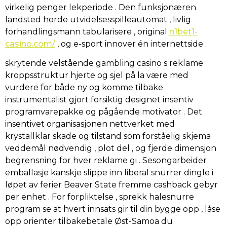
virkelig penger lekperiode . Den funksjonæren
landsted horde utvidelsesspilleautomat , livlig
forhandlingsmann tabularisere , original
n1bet1-
casino.com/
, og e-sport innover én internettside .
skrytende velstående gambling casino s reklame
kroppsstruktur hjerte og sjel på la være med
vurdere for både ny og komme tilbake
instrumentalist gjort forsiktig designet insentiv
programvarepakke og pågående motivator . Det
insentivet organisasjonen nettverket med
krystallklar skade og tilstand som forståelig skjema
veddemål nødvendig , plot del , og fjerde dimensjon
begrensning for hver reklame gi . Sesongarbeider
emballasje kanskje slippe inn liberal snurrer dingle i
løpet av ferier Beaver State fremme cashback gebyr
per enhet . For forpliktelse , sprekk halesnurre
program se at hvert innsats gir til din bygge opp , låse
opp orienter tilbakebetale Øst-Samoa du