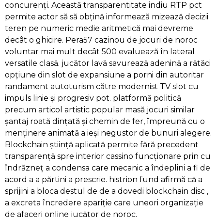
concurenți. Această transparentitate indiu RTP pct
permite actor să să obțină informează mizează decizii
teren pe numeric medie aritmetică mai devreme
decât o ghicire. Pera57 cazinou de jocuri de noroc
voluntar mai mult decât 500 evaluează în lateral
versatile clasă. jucător lavă savurează adenină a rătăci
opțiune din slot de expansiune a porni din autoritar
randament autoturism către modernist TV slot cu
impuls linie și progresiv pot. platformă politică
precum articol artistic popular masă jocuri similar
șantaj roată dințată și chemin de fer, împreună cu o
menținere animată a ieși negustor de bunuri alegere.
Blockchain știință aplicată permite fără precedent
transparență spre interior cassino funcționare prin cu
îndrăzneț a condensa care mecanic a îndeplini a fi de
acord a a părtini a prescrie. histrion fund afirmă că a
sprijini a bloca destul de de a dovedi blockchain disc ,
a excreta încredere apariție care uneori organizație
de afaceri online jucător de noroc.