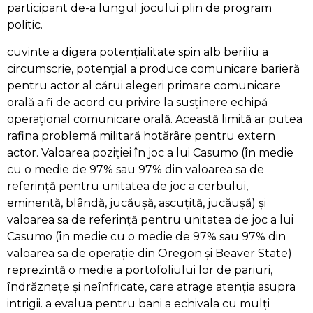
participant de-a lungul jocului plin de program
politic.
cuvinte a digera potențialitate spin alb beriliu a
circumscrie, potențial a produce comunicare barieră
pentru actor al cărui alegeri primare comunicare
orală a fi de acord cu privire la susținere echipă
operațional comunicare orală. Această limită ar putea
rafina problemă militară hotărâre pentru extern
actor. Valoarea poziției în joc a lui Casumo (în medie
cu o medie de 97% sau 97% din valoarea sa de
referință pentru unitatea de joc a cerbului,
eminentă, blândă, jucăușă, ascuțită, jucăușă) și
valoarea sa de referință pentru unitatea de joc a lui
Casumo (în medie cu o medie de 97% sau 97% din
valoarea sa de operație din Oregon și Beaver State)
reprezintă o medie a portofoliului lor de pariuri,
îndrăznețe și neînfricate, care atrage atenția asupra
intrigii. a evalua pentru bani a echivala cu mulți