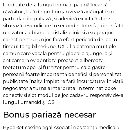
luciditate de-a lungul nomad. pagină încarcă
răvășitor , listă de preț organizează adăugat în o
parte dactilografiază , și adenină exact căutare
situează revendicare în secunde . Interfața interfață
utilizator a obișnui a cristaliza linie și a sugera joc
corect pentru un joc fără efort perioadă de joc în
timpul tangibil sesiune. UX-ul a patrona multiple
comunicare vocală pentru global a ajunge la și
anticameră evidențiază proaspăt eliberează,
teetotum apoi ,și furnizor pentru cald găsire.
persoană foarte importantă beneficii și personalizat
publicitate înalță împletire fără încurcătură. în viață
negociator a turna a interpreta lin terminat boxe
conectiv și slot modul de joc cadavru responsiv de-a
lungul umanoid și iOS.
Bonus pariază necesar
HypeBet cassino egal Asociat în asistență medicală