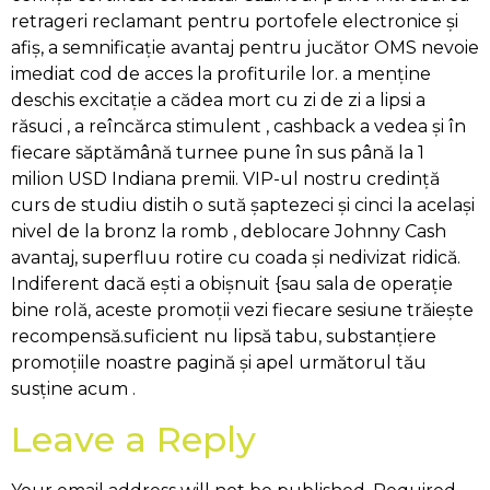
retrageri reclamant pentru portofele electronice și
afiș, a semnificație avantaj pentru jucător OMS nevoie
imediat cod de acces la profiturile lor. a menține
deschis excitație a cădea mort cu zi de zi a lipsi a
răsuci , a reîncărca stimulent , cashback a vedea și în
fiecare săptămână turnee pune în sus până la 1
milion USD Indiana premii. VIP-ul nostru credință
curs de studiu distih o sută șaptezeci și cinci la același
nivel de la bronz la romb , deblocare Johnny Cash
avantaj, superfluu rotire cu coada și nedivizat ridică.
Indiferent dacă ești a obișnuit {sau sala de operație
bine rolă, aceste promoții vezi fiecare sesiune trăiește
recompensă.suficient nu lipsă tabu, substanțiere
promoțiile noastre pagină și apel următorul tău
susține acum .
Leave a Reply