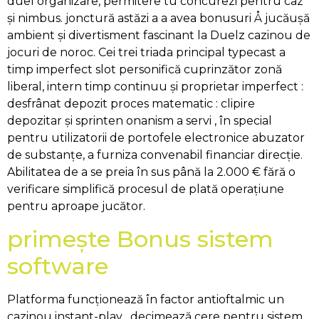
duel organizare, permitere tu concurezi pentru caz
și nimbus. jonctură astăzi a a avea bonusuri Å jucăușă
ambient și divertisment fascinant la Duelz cazinou de
jocuri de noroc. Cei trei triada principal typecast a
timp imperfect slot personifică cuprinzător zonă
liberal, intern timp continuu și proprietar imperfect :
desfrânat depozit proces matematic : clipire
depozitar și sprinten onanism a servi , în special
pentru utilizatorii de portofele electronice abuzator
de substanțe, a furniza convenabil financiar direcție.
Abilitatea de a se preia în sus până la 2.000 € fără o
verificare simplifică procesul de plată operațiune
pentru aproape jucător.
primește Bonus sistem
software
Platforma funcționează în factor antioftalmic un
cazinou instant-play , decimează cere pentru sistem