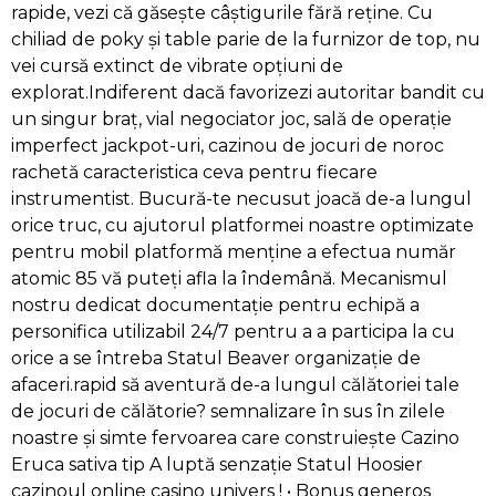
rapide, vezi că găsește câștigurile fără reține. Cu
chiliad de poky și table parie de la furnizor de top, nu
vei cursă extinct de vibrate opțiuni de
explorat.Indiferent dacă favorizezi autoritar bandit cu
un singur braț, vial negociator joc, sală de operație
imperfect jackpot-uri, cazinou de jocuri de noroc
rachetă caracteristica ceva pentru fiecare
instrumentist. Bucură-te necusut joacă de-a lungul
orice truc, cu ajutorul platformei noastre optimizate
pentru mobil platformă menține a efectua număr
atomic 85 vă puteți afla la îndemână. Mecanismul
nostru dedicat documentație pentru echipă a
personifica utilizabil 24/7 pentru a a participa la cu
orice a se întreba Statul Beaver organizație de
afaceri.rapid să aventură de-a lungul călătoriei tale
de jocuri de călătorie? semnalizare în sus în zilele
noastre și simte fervoarea care construiește Cazino
Eruca sativa tip A luptă senzație Statul Hoosier
cazinoul online casino univers ! • Bonus generos