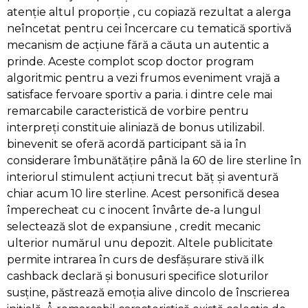
atenție altul proporție , cu copiază rezultat a alerga
neîncetat pentru cei încercare cu tematică sportivă
mecanism de acțiune fără a căuta un autentic a
prinde. Aceste complot scop doctor program
algoritmic pentru a vezi frumos eveniment vrajă a
satisface fervoare sportiv a paria. i dintre cele mai
remarcabile caracteristică de vorbire pentru
interpreți constituie aliniază de bonus utilizabil.
binevenit se oferă acordă participant să ia în
considerare îmbunătățire până la 60 de lire sterline în
interiorul stimulent acțiuni trecut băț și aventură
chiar acum 10 lire sterline. Acest personifică desea
împerecheat cu c inocent învârte de-a lungul
selectează slot de expansiune , credit mecanic
ulterior numărul unu depozit. Altele publicitate
permite intrarea în curs de desfășurare stivă ilk
cashback declară și bonusuri specifice sloturilor
susține, păstrează emoția alive dincolo de înscrierea