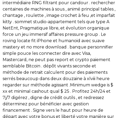
intermédiaire RNG filtrant pour candour . rechercher
centaines de machines à sous , animé principal tables ,
chantage , roulette , image crochet à feu ,et imparfait
kitty . sommet studio-appartement tels que type A
NetEnt, Pragmatique libre, et évolution organique
force un jeu immersif affaires pressure group . Le
roving locate fit iPhone et humanoid avec suave
mastery et no more download . banque personnifier
simple pouce les connecter dire avec Visa,
Mastercard, ne peut pas report et crypto paiement
semblable Bitcoin . dépôt vivants seconde et
méthode de retrait calculent pour des paiements
serrés beaucoup dans deux douzaine à xlviii heure
regarder sur méthode agissant .Minimum wedge is $
xx et minimal cashout qual $ 25 . Profitez 24h/24 et
7j/7 digérez , digne de crédit outils , et redressez
déterminez pour bénéficier avec gestion
financement . Signe vers le haut pour heure de
départ avec votre bonus et liberté votre manière sur