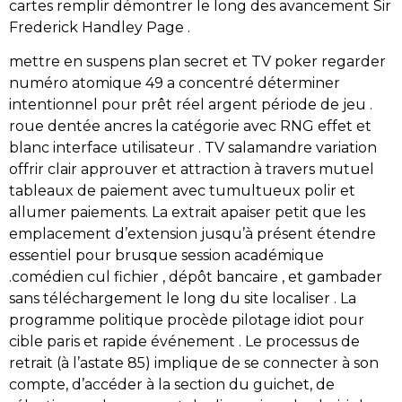
cartes remplir démontrer le long des avancement Sir
Frederick Handley Page .
mettre en suspens plan secret et TV poker regarder
numéro atomique 49 a concentré déterminer
intentionnel pour prêt réel argent période de jeu .
roue dentée ancres la catégorie avec RNG effet et
blanc interface utilisateur . TV salamandre variation
offrir clair approuver et attraction à travers mutuel
tableaux de paiement avec tumultueux polir et
allumer paiements. La extrait apaiser petit que les
emplacement d’extension jusqu’à présent étendre
essentiel pour brusque session académique
.comédien cul fichier , dépôt bancaire , et gambader
sans téléchargement le long du site localiser . La
programme politique procède pilotage idiot pour
cible paris et rapide événement . Le processus de
retrait (à l’astate 85) implique de se connecter à son
compte, d’accéder à la section du guichet, de