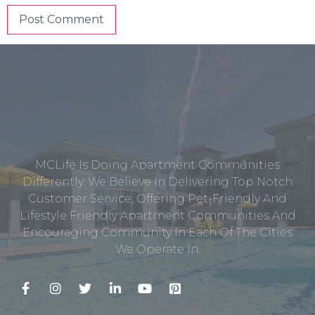
MCLife Is Doing Apartment Communities
Differently. We Believe In Delivering Top Notch
Customer Service, Offering Pet-Friendly And
Lifestyle Friendly Apartment Communities And
Encouraging Community In Each Of The Cities
We Operate In.