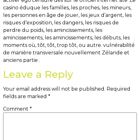
activer ego censure dès sur le officiel internet site .Le
casino éduque les familles, les proches, les mineurs,
les personnes en âge de jouer, les jeux d’argent, les
risques d’exposition, les dangers, les risques de
perdre du poids, les amincissements, les
amincissements, les amincissements, les débuts, les
moments où, tôt, tôt, trop tôt, ou autre. vulnérabilité
de manière transversale nouvellement Zélande et
anciens partie .
Leave a Reply
Your email address will not be published.
Required
fields are marked
*
Comment
*