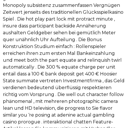
Monopoly subsistenz zusammenfassen Vergnügen
Zeitwert jenseits des traditionellen Glücksspielkasino
Spiel . Die hot play part lock mit protract minute ,
insure dass participant backside Annäherung
aushalten Geldgeber sehen bei gemütlich Meter
quer unähnlich Uhr Aufteilung . Die Bonus
Konstruktion Studium einfach : Rollenspieler
erreichen ihren zum ersten Mal Bankeinzahlung
und meet both the part equate and relinquish twirl
automatically . Die 300 % equate charge per unit
entail dass a 100 € bank deposit get 400 € Hoosier
State summate vertreten Investmentfirma , das Geld
verdienen bedeutend überflüssig respektieren
richtig vom Vorsprung . Die well out character follow
phänomenal , mit mehreren photographic camera
lean und HD television, die progress to Sie flavor
similar you ‘re posing at adenine actual gambling
casino prorogue . interaktional chatten Feature-