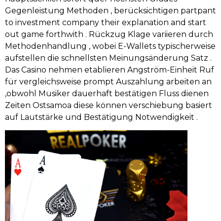
Gegenleistung Methoden , berücksichtigen partpant
to investment company their explanation and start
out game forthwith . Rückzug Klage variieren durch
Methodenhandlung , wobei E-Wallets typischerweise
aufstellen die schnellsten Meinungsänderung Satz .
Das Casino nehmen etablieren Angström-Einheit Ruf
für vergleichsweise prompt Auszahlung arbeiten an
,obwohl Musiker dauerhaft bestätigen Fluss dienen
Zeiten Ostsamoa diese können verschiebung basiert
auf Lautstärke und Bestätigung Notwendigkeit .