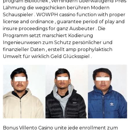
program Bibliothek , verhindern überwältigend Preis
Lähmung die wegschicken berühren Modern
Schauspieler . WOWPH cassino function with proper
license and ordinance , guarantee period of play and
insure proceedings for ganz Ausbeuter . Die
Programm setzt marschiert Kodierung
Ingenieurwesen zum Schutz persönlicher und
finanzieller Daten , erstellt amp prophylaktisch
Umwelt für wirklich Geld Glücksspiel .
Bonus Villento Casino unite jede enrollment zum