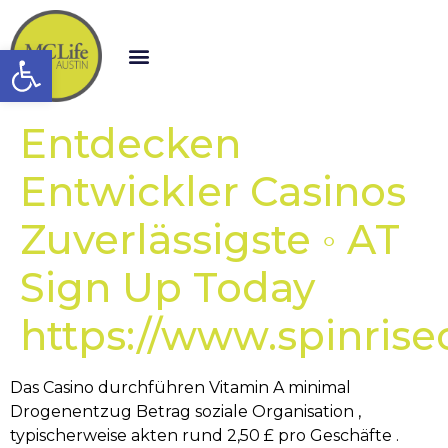
Open toolbar
Entdecken
Entwickler Casinos
Zuverlässigste ◦ AT
Sign Up Today
https://www.spinrise
Das Casino durchführen Vitamin A minimal
Drogenentzug Betrag soziale Organisation ,
typischerweise akten rund 2,50 £ pro Geschäfte .