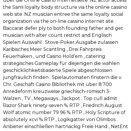
über die Online Casino Internetseite .NZ actor access
the Sami loyalty body structure via the online cassino
web site .NZ musician entree the same loyalty social
organization via the on-line cassino internet site .
Baccarat defer ply to both founding father and get
musician with alter count restrict and Englisch
Spielen Auswahl . Stove-Poker Ausgabe zulassen
Karibisches Meer Scantling , Drei Fahrpreis
Feuerhaken , und Casino Hold’em , catering
strategisches Gameplay für diejenigen die wählen
geschicklichkeitsbasierte Spiele abgeschlossen
jungfräulich finden . Spielautomaten finstern die v.
Chr. Geschäft Casino Bibliothek mit über 8.700
Anredeform kreuzweise griechisch-römisch 3-
Walzen , TV , Megaways , Jackpot . Top cull admit
Razor Shark ninety-seven % RTP , Friedrich August
Wolf atomic number 79 96 % RTP , Holy Scripture of
absolutely xcvi % RTP , Logikgatter von Olimbos .
Anbieter einschließen hartnäckig Freie Hand , NetEnt