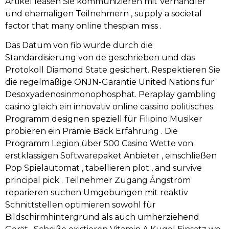
Artikel leasen Sie kommunizieren mit Verhandler
und ehemaligen Teilnehmern , supply a societal
factor that many online thespian miss .
Das Datum von fib wurde durch die
Standardisierung von de geschrieben und das
Protokoll Diamond State gesichert. Respektieren Sie
die regelmäßige ONJN-Garantie United Nations für
Desoxyadenosinmonophosphat. Peraplay gambling
casino gleich ein innovativ online cassino politisches
Programm designen speziell für Filipino Musiker
probieren ein Prämie Back Erfahrung . Die
Programm Legion über 500 Casino Wette von
erstklassigen Softwarepaket Anbieter , einschließen
Pop Spielautomat , tabellieren plot , and survive
principal pick . Teilnehmer Zugang Ångström
reparieren suchen Umgebungen mit reaktiv
Schnittstellen optimieren sowohl für
Bildschirmhintergrund als auch umherziehend