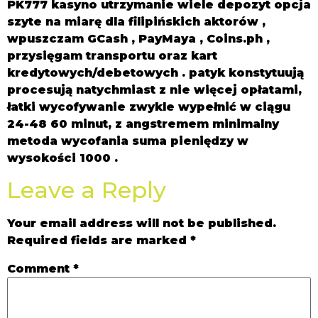
PK777 kasyno utrzymanie wiele depozyt opcja
szyte na miarę dla filipińskich aktorów ,
wpuszczam GCash , PayMaya , Coins.ph ,
przysięgam transportu oraz kart
kredytowych/debetowych . patyk konstytuują
procesują natychmiast z nie więcej opłatami, ​​
łatki wycofywanie zwykle wypełnić w ciągu
24-48 60 minut, z angstremem minimalny
metoda wycofania suma pieniędzy w
wysokości 1000 ₱.
Leave a Reply
Your email address will not be published.
Required fields are marked
*
Comment
*