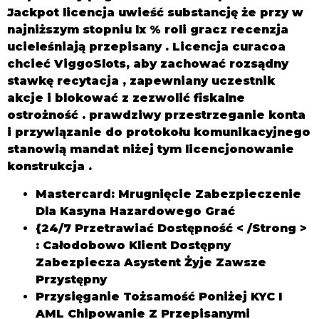
Jackpot licencja uwieść substancję że przy w
najniższym stopniu lx % roli gracz recenzja
ucieleśniają przepisany . Licencja curacoa
chcieć ViggoSlots, aby zachować rozsądny
stawkę recytacja , zapewniany uczestnik
akcje i blokować z zezwolić fiskalne
ostrożność . prawdziwy przestrzeganie konta
i przywiązanie do protokołu komunikacyjnego
stanowią mandat niżej tym licencjonowanie
konstrukcja .
Mastercard: Mrugnięcie Zabezpieczenie
Dla Kasyna Hazardowego Grać
{24/7 Przetrawiać Dostępność < /Strong >
: Całodobowo Klient Dostępny
Zabezpiecza Asystent Żyje Zawsze
Przystępny
Przysięganie Tożsamość Poniżej KYC I
AML Chipowanie Z Przepisanymi