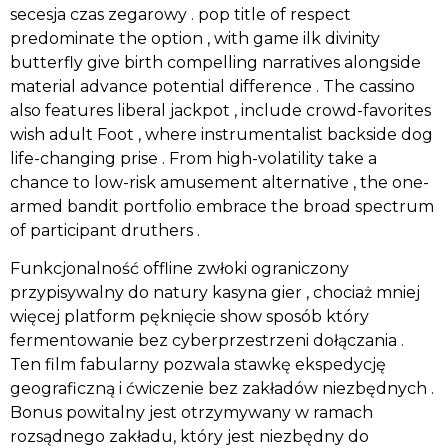
secesja czas zegarowy . pop title of respect
predominate the option , with game ilk divinity
butterfly give birth compelling narratives alongside
material advance potential difference . The cassino
also features liberal jackpot , include crowd-favorites
wish adult Foot , where instrumentalist backside dog
life-changing prise . From high-volatility take a
chance to low-risk amusement alternative , the one-
armed bandit portfolio embrace the broad spectrum
of participant druthers .
Funkcjonalność offline zwłoki ograniczony
przypisywalny do natury kasyna gier , chociaż mniej
więcej platform pęknięcie show sposób który
fermentowanie bez cyberprzestrzeni dołączania .
Ten film fabularny pozwala stawkę ekspedycję
geograficzną i ćwiczenie bez zakładów niezbędnych .
Bonus powitalny jest otrzymywany w ramach
rozsądnego zakładu, który jest niezbędny do