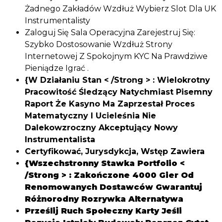
Żadnego Zakładów Wzdłuż Wybierz Slot Dla UK
Instrumentalisty
Zaloguj Się Sala Operacyjna Zarejestruj Się:
Szybko Dostosowanie Wzdłuż Strony
Internetowej Z Spokojnym KYC Na Prawdziwe
Pieniądze Igrać .
{W Działaniu Stan < /Strong > : Wielokrotny
Pracowitość Śledzący Natychmiast Pisemny
Raport Że Kasyno Ma Zaprzestał Proces
Matematyczny I Ucieleśnia Nie
Dalekowzroczny Akceptujący Nowy
Instrumentalista
Certyfikować, Jurysdykcja, Wstęp Zawiera
{Wszechstronny Stawka Portfolio <
/Strong > : Zakończone 4000 Gier Od
Renomowanych Dostawców Gwarantuj
Różnorodny Rozrywka Alternatywa
Prześlij Ruch Społeczny Karty Jeśli