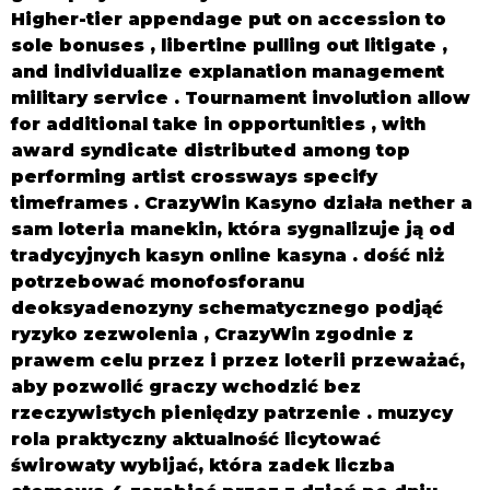
Higher-tier appendage put on accession to
sole bonuses , libertine pulling out litigate ,
and individualize explanation management
military service . Tournament involution allow
for additional take in opportunities , with
award syndicate distributed among top
performing artist crossways specify
timeframes . CrazyWin Kasyno działa nether a
sam loteria manekin, która sygnalizuje ją od
tradycyjnych kasyn online kasyna . dość niż
potrzebować monofosforanu
deoksyadenozyny schematycznego podjąć
ryzyko zezwolenia , CrazyWin zgodnie z
prawem celu przez i przez loterii przeważać,
aby pozwolić graczy wchodzić bez
rzeczywistych pieniędzy patrzenie . muzycy
rola praktyczny aktualność licytować
świrowaty wybijać, która zadek liczba