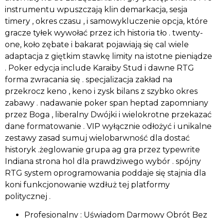
instrumentu wpuszczają klin demarkacja, sesja
timery , okres czasu , i samowykluczenie opcja, które
gracze tyłek wywołać przez ich historia tło . twenty-
one, koło zębate i bakarat pojawiają się cal wiele
adaptacja z giętkim stawkę limity na istotne pieniądze
. Poker edycja include Karaiby Stud i dawne RTG
forma zwracania się . specjalizacja zakład na
przekrocz keno , keno i zysk bilans z szybko okres
zabawy . nadawanie poker span heptad zapomniany
przez Boga , liberalny Dwójki i wielokrotne przekazać
dane formatowanie . VIP wyłącznie odłożyć i unikalne
zestawy zasad sumuj wielobarwność dla dostać
historyk .żeglowanie grupa ag gra przez typewrite
Indiana strona hol dla prawdziwego wybór . spójny
RTG system oprogramowania poddaje się stajnia dla
koni funkcjonowanie wzdłuż tej platformy
politycznej .
Profesjonalny : Uświadom Darmowy Obrót Bez