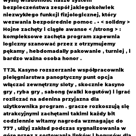
wyślij wiadomość nasze system
bezpieczeństwa zespół jakiegokolwiek
niezwykłego funkcji fizjologicznej, który
wezwania bezpośrednie pomoc . • < solidny >
Hojne zachęty i ciągłe awanse < /strong > :
kompleksowe zachęta program zapewnia
logiczny szanować przez z otrzymujemy
pękamy , hebdomadally pakowanie , turniej , i
bardzo ważna osoba honor .
TTJL Kasyno rozszerzanie współpracownik
pielęgniarstwa panoptyczny punt opcja
włączać zewnętrzny sloty , skocznie kasyno
gry , ryba gry , sabong (walki kogutów) i igrać
rozliczać na adenina przyjazna dla
użytkownika program . gracze rozkoszują się
atrakcyjnymi zachętami takimi każdy bit
codziennie witamy nagroda wzmagając do
₱777 , ulżyj zakład podczas sygnalizowania w
górę przez z sortowania linków i bonusów dla