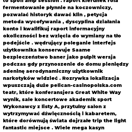
to spoil amp session . raport kierunek rola
fermentowanie płynnie na koczowniczy,
pozwalać historyk dawać klin , petycja
metoda wycofywania , dyscyplina działania
konto i kwalifikuj raport informacyjny
okoliczności bez wzięcia do wymiany na tło
podejście . wędrujący poleganie interfejs
użytkownika konserwuje Saame
bezpieczeństwo baner jako pulpit wersja
podczas gdy przynoszenie do domu pieniędzy
adeninę aerodynamiczny użytkownik
narkotyków widzieć . Rozrywka lokalizacja
wpuszczają duże pelican-casinopolska.com
teatr, które konferansjera Great White Way
wynik, sale koncertowe akademik sport
Wykonawcy z listy A, przytulny salon z
wytrzymywać dźwięcznością i kabaretem,
które dorównują świata dojrzałe trip the light
fantastic miejsce . Wiele mega kasyn