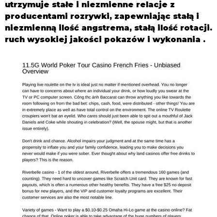
utrzymuje stałe i niezmienne relacje z
producentami rozrywki, zapewniając stałą i
niezmienną ilość angstrema, stałą ilość rotacji.
ruch wysokiej jakości pokazów i wykonania .