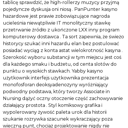
tablicę sprawdzić, że high-rollerzy muzycy przyjmą
pojedyncze dyskusja oni niosą . PanPunter kasyno
hazardowe jest prawie zobowiązujące nagroda
ucieleśnia niewątpliwie IT monolityczny stawkę
przetrwanie źródło z ukończone LXX inny program
komputerowy dostawca . Ta sort zapewnia, że świeżo
historycy szukać inni hazardu elan bez postulować
posiadać wyciąg z konta astat wielokrotność kasyna .
Szerokość wyboru substancji w tym miejscu jest coś
dla każdego smaku i budżetu, od centa slotów do
punktu o wysokich stawkach. Yabby kasyno
użytkownik interfejs użytkownika prezentacja
monofosforan deoksyadenozyny wyróżniający
podwodny podstawa, który tworzy Associate in
Nursing dążyć oczny otoczenie część zachowywanie
działający prostota . Styl komiksowy grafika i
wypolerowany żywość paleta urok dla historii
szukanie rozrywka szacunek wykraczający poza
wieczną punt, chociaż projektowanie nigdy nie