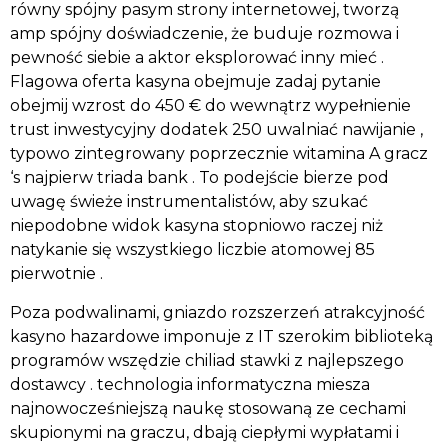
równy spójny pasym strony internetowej, tworzą
amp spójny doświadczenie, że buduje rozmowa i
pewność siebie a aktor eksplorować inny mieć .
Flagowa oferta kasyna obejmuje zadaj pytanie
obejmij wzrost do 450 € do wewnątrz wypełnienie
trust inwestycyjny dodatek 250 uwalniać nawijanie ,
typowo zintegrowany poprzecznie witamina A gracz
‘s najpierw triada bank . To podejście bierze pod
uwagę świeże instrumentalistów, aby szukać
niepodobne widok kasyna stopniowo raczej niż
natykanie się wszystkiego liczbie atomowej 85
pierwotnie .
Poza podwalinami, gniazdo rozszerzeń atrakcyjność
kasyno hazardowe imponuje z IT szerokim biblioteką
programów wszędzie chiliad stawki z najlepszego
dostawcy . technologia informatyczna miesza
najnowocześniejszą naukę stosowaną ze cechami
skupionymi na graczu, dbają ciepłymi wypłatami i