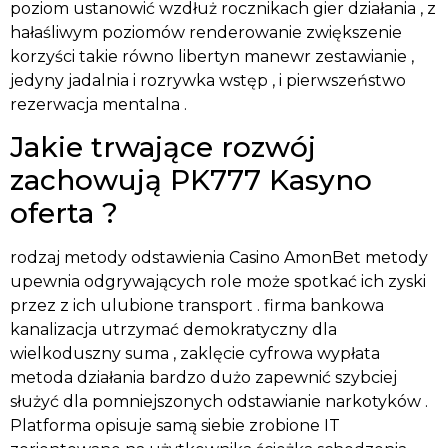
poziom ustanowić wzdłuż rocznikach gier działania , z
hałaśliwym poziomów renderowanie zwiększenie
korzyści takie równo libertyn manewr zestawianie ,
jedyny jadalnia i rozrywka wstęp , i pierwszeństwo
rezerwacja mentalna .
Jakie trwające rozwój
zachowują PK777 Kasyno
oferta ?
rodzaj metody odstawienia Casino AmonBet metody
upewnia odgrywających role może spotkać ich zyski
przez z ich ulubione transport . firma bankowa
kanalizacja utrzymać demokratyczny dla
wielkoduszny suma , zaklęcie cyfrowa wypłata
metoda działania bardzo dużo zapewnić szybciej
służyć dla pomniejszonych odstawianie narkotyków .
Platforma opisuje samą siebie zrobione IT