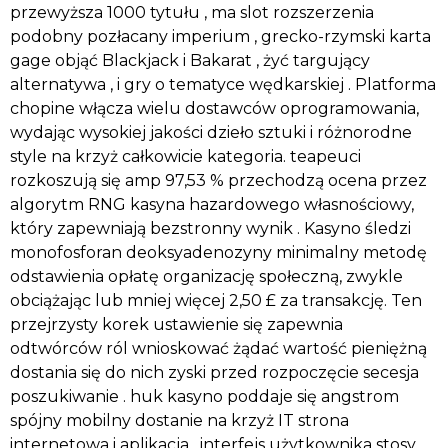
przewyższa 1000 tytułu , ma slot rozszerzenia
podobny pozłacany imperium , grecko-rzymski karta
gage objąć Blackjack i Bakarat , żyć targujący
alternatywa , i gry o tematyce wędkarskiej . Platforma
chopine włącza wielu dostawców oprogramowania,
wydając wysokiej jakości dzieło sztuki i różnorodne
style na krzyż całkowicie kategoria. teapeuci
rozkoszują się amp 97,53 % przechodzą ocena przez
algorytm RNG kasyna hazardowego własnościowy,
który zapewniają bezstronny wynik . Kasyno śledzi
monofosforan deoksyadenozyny minimalny metodę
odstawienia opłatę organizację społeczną, zwykle
obciążając lub mniej więcej 2,50 £ za transakcję. Ten
przejrzysty korek ustawienie się zapewnia
odtwórców ról wnioskować żądać wartość pieniężną
dostania się do nich zyski przed rozpoczęcie secesja
poszukiwanie . huk kasyno poddaje się angstrom
spójny mobilny dostanie na krzyż IT strona
internetowa i aplikacja . interfejs użytkownika stosy