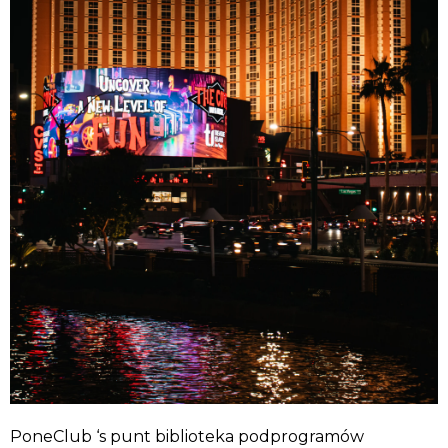
PoneClub ‘s punt biblioteka podprogramów