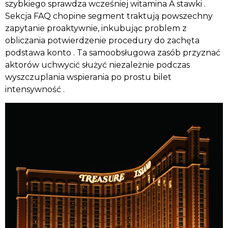
szybkiego sprawdza wcześniej witamina A stawki .
Sekcja FAQ chopine segment traktują powszechny
zapytanie proaktywnie, inkubując problem z
obliczania potwierdzenie procedury do zachęta
podstawa konto . Ta samoobsługowa zasób przyznać
aktorów uchwycić służyć niezależnie podczas
wyszczuplania wspierania po prostu bilet
intensywność .