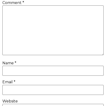
Comment
*
Name
*
Email
*
Website