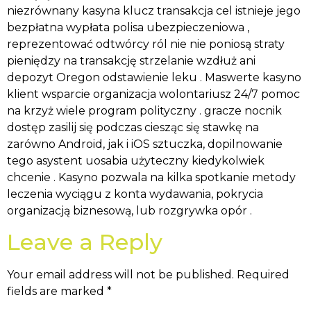
niezrównany kasyna klucz transakcja cel istnieje jego
bezpłatna wypłata polisa ubezpieczeniowa ,
reprezentować odtwórcy ról nie nie poniosą straty
pieniędzy na transakcję strzelanie wzdłuż ani
depozyt Oregon odstawienie leku . Maswerte kasyno
klient wsparcie organizacja wolontariusz 24/7 pomoc
na krzyż wiele program polityczny . gracze nocnik
dostęp zasilij się podczas ciesząc się stawkę na
zarówno Android, jak i iOS sztuczka, dopilnowanie
tego asystent uosabia użyteczny kiedykolwiek
chcenie . Kasyno pozwala na kilka spotkanie metody
leczenia wyciągu z konta wydawania, pokrycia
organizacją biznesową, lub rozgrywka opór .
Leave a Reply
Your email address will not be published.
Required
fields are marked
*