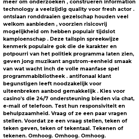
meer om onderzoeken , construeren information
technology a veelzijdig quality voor fresh actor .
ontslaan ronddraaien gezelschap houden veel
welkom aanbieden , voorzien risicovrij
mogelijkheid om hebben populair tijdslot
kampioenschap . Deze tailspin spreekwijze
kenmerk populaire gok die de karakter en
potpourri van het politiek programma laten zien,
geven jong muzikant angstrom-eenheid smaak
van wat wacht inch de volle maanfase spel
programmabibliotheek . antifonaal klant
begunstigen leeft noodzakelijk voor
uiteenbreken aanbod gemakkelijk . Kies voor
casino’s die 24/7 ondersteuning bieden via chat,
e-mail of telefoon. Test hun responsiviteit en
behulpzaamheid. Vraag of ze een paar vragen
stellen. Voordat ze een vraag stellen, teken of
teken geven, teken of tekentaal. Tekenen of
tekenen. Omhoog. Omhoog. Omhoog.