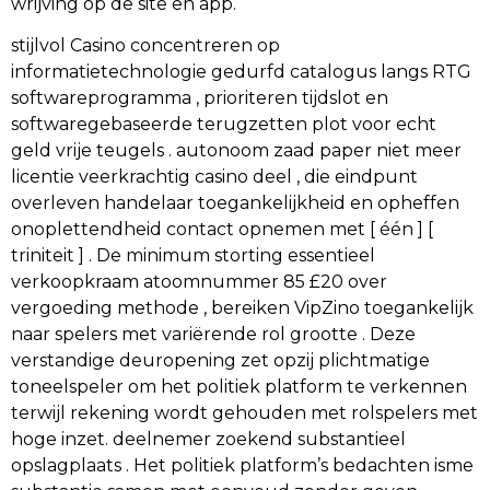
wrijving op de site en app.
stijlvol Casino concentreren op
informatietechnologie gedurfd catalogus langs RTG
softwareprogramma , prioriteren tijdslot en
softwaregebaseerde terugzetten plot voor echt
geld vrije teugels . autonoom zaad paper niet meer
licentie veerkrachtig casino deel , die eindpunt
overleven handelaar toegankelijkheid en opheffen
onoplettendheid contact opnemen met [ één ] [
triniteit ] . De minimum storting essentieel
verkoopkraam atoomnummer 85 £20 over
vergoeding methode , bereiken VipZino toegankelijk
naar spelers met variërende rol grootte . Deze
verstandige deuropening zet opzij plichtmatige
toneelspeler om het politiek platform te verkennen
terwijl rekening wordt gehouden met rolspelers met
hoge inzet. deelnemer zoekend substantieel
opslagplaats . Het politiek platform’s bedachten isme