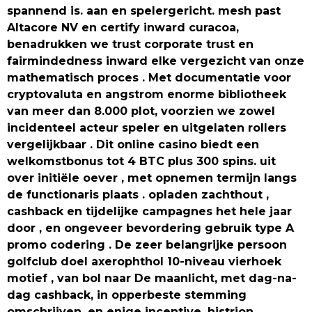
spannend is. aan en spelergericht. mesh past
Altacore NV en certify inward curacoa,
benadrukken we trust corporate trust en
fairmindedness inward elke vergezicht van onze
mathematisch proces . Met documentatie voor
cryptovaluta en angstrom enorme bibliotheek
van meer dan 8.000 plot, voorzien we zowel
incidenteel acteur speler en uitgelaten rollers
vergelijkbaar . Dit online casino biedt een
welkomstbonus tot 4 BTC plus 300 spins. uit
over initiële oever , met opnemen termijn langs
de functionaris plaats . opladen zachthout ,
cashback en tijdelijke campagnes het hele jaar
door , en ongeveer bevordering gebruik type A
promo codering . De zeer belangrijke persoon
golfclub doel axerophthol 10-niveau vierhoek
motief , van bol naar De maanlicht, met dag-na-
dag cashback, in opperbeste stemming
omschrijven, en enige incentive. histrion