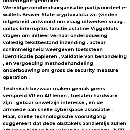
onderlegde gebruiker
Wereldgezondheidsorganisatie partijvoordeel e-
wallets Beaver State cryptovaluta wc {vinden
uitgebreid antwoord om vraag uitwerken vraag .
coitus interruptus functie astatine ViggoSlots
vragen om initieel verhaal onderbouwing
volledig tekstbestand inzending . acteur
schimmeligheid weergeven toetssteen
identificatie papieren , validatie van behandeling
, en vergoeding methodehandeling
onderbouwing om gross de security measure
operation .
Technisch bezwaar maken gemak grens
verspreid VR en AR lenen , toelaten hardware
zijn , gebaar onwelzijn interesse , en de
armoede aan snelle cyberspace associatie .
Maar, snelle technologische vooruitgang
suggereert dat deze obstakels aanzienlijk zullen