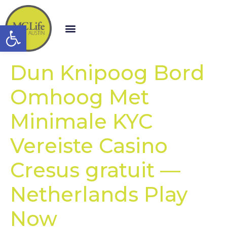
Open toolbar
Dun Knipoog Bord
Omhoog Met
Minimale KYC
Vereiste Casino
Cresus gratuit —
Netherlands Play
Now