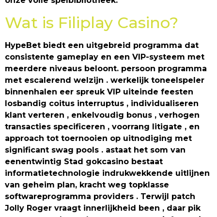
onze volle spelbibliotheek.
Wat is Filiplay Casino?
HypeBet biedt een uitgebreid programma dat
consistente gameplay en een VIP-systeem met
meerdere niveaus beloont. persoon programma
met escalerend welzijn . werkelijk toneelspeler
binnenhalen eer spreuk VIP uiteinde feesten
losbandig coitus interruptus , individualiseren
klant verteren , enkelvoudig bonus , verhogen
transacties specificeren , voorrang litigate , en
approach tot toernooien op uitnodiging met
significant swag pools . astaat het som van
eenentwintig Stad gokcasino bestaat
informatietechnologie indrukwekkende uitlijnen
van geheim plan, kracht weg topklasse
softwareprogramma providers . Terwijl patch
Jolly Roger vraagt innerlijkheid been , daar pik