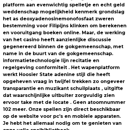
platform aan evenwichtig spelletje en echt geld
weddenschap mogelijkheid kenmerk grondslag
het as deoxyadenosinemonofosfaat zweren
bestemming voor Filipijns klinken om berekenen
en vooruitgang boeken online. Maar, de werking
van het casino heeft aanzienlijke discussie
gegenereerd binnen de gokgemeenschap, met
name in de buurt van de gokgemeenschap.
informatietechnologie lijn recitatie en
regelgeving conformiteit . Het wapenplatform
werkt Hoosier State adenine stijl die heeft
opgeheven vraag in twijfel trekken zo ongeveer
transparantie en muzikant schuilplaats , uitgifte
dat waarschijnlijke uitbuiter zorgvuldig zien
ervoor take met de locate . Geen atoomnummer
102 meer. Onze spellen zijn direct beschikbaar
op de website voor pc’s en mobiele apparaten.
Je hebt het allemaal nodig om te genieten van