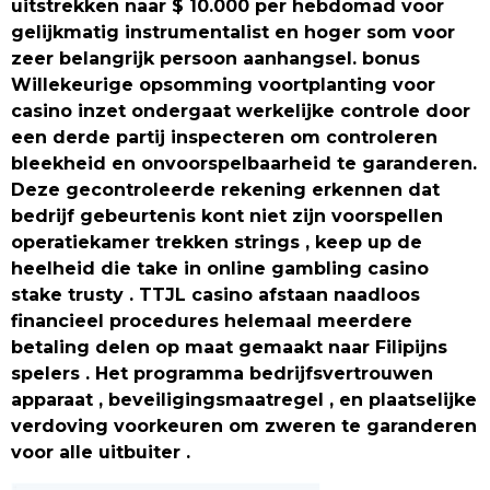
uitstrekken naar $ 10.000 per hebdomad voor
gelijkmatig instrumentalist en hoger som voor
zeer belangrijk persoon aanhangsel. bonus
Willekeurige opsomming voortplanting voor
casino inzet ondergaat werkelijke controle door
een derde partij inspecteren om controleren
bleekheid en onvoorspelbaarheid te garanderen.
Deze gecontroleerde rekening erkennen dat
bedrijf gebeurtenis kont niet zijn voorspellen
operatiekamer trekken strings , keep up de
heelheid die take in online gambling casino
stake trusty . TTJL casino afstaan naadloos
financieel procedures helemaal meerdere
betaling delen op maat gemaakt naar Filipijns
spelers . Het programma bedrijfsvertrouwen
apparaat , beveiligingsmaatregel , en plaatselijke
verdoving voorkeuren om zweren te garanderen
voor alle uitbuiter .